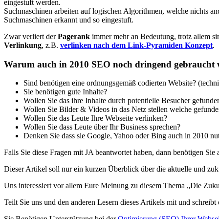
eingestuft werden.
Suchmaschinen arbeiten auf logischen Algorithmen, welche nichts ande
Suchmaschinen erkannt und so eingestuft.
Zwar verliert der
Pagerank
immer mehr an Bedeutung, trotz allem s
Verlinkung
, z.B.
verlinken nach dem Link-Pyramiden Konzept
.
Warum auch in 2010 SEO noch dringend gebraucht we
Sind benötigen eine ordnungsgemäß codierten Website? (techn
Sie benötigen gute Inhalte?
Wollen Sie das ihre Inhalte durch potentielle Besucher gefund
Wollen Sie Bilder & Videos in das Netz stellen welche gefund
Wollen Sie das Leute Ihre Webseite verlinken?
Wollen Sie dass Leute über Ihr Business sprechen?
Denken Sie dass sie Google, Yahoo oder Bing auch in 2010 nu
Falls Sie diese Fragen mit JA beantwortet haben, dann benötigen Sie
Dieser Artikel soll nur ein kurzen Überblick über die aktuelle und zuk
Uns interessiert vor allem Eure Meinung zu diesem Thema „Die Zuk
Teilt Sie uns und den anderen Lesern dieses Artikels mit und schreib
Sie Benötigen Unterstützung bei der
Optimierung (SEO) Ihrer Websei