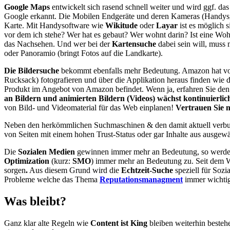
Google Maps
entwickelt sich rasend schnell weiter und wird ggf. d
Google erkannt. Die Mobilen Endgeräte und deren Kameras (Handys, et
Karte. Mit Handysoftware wie
Wikitude
oder
Layar
ist es möglich 
vor dem ich stehe? Wer hat es gebaut? Wer wohnt darin? Ist eine Wo
das Nachsehen. Und wer bei der
Kartensuche
dabei sein will, muss
oder Panoramio (bringt Fotos auf die Landkarte).
Die Bildersuche
bekommt ebenfalls mehr Bedeutung. Amazon hat vo
Rucksack) fotografieren und über die Applikation heraus finden wie d
Produkt im Angebot von Amazon befindet. Wenn ja, erfahren Sie den 
an Bildern und animierten Bildern (Videos) wächst kontinuierlic
von Bild- und Videomaterial für das Web einplanen!
Vertrauen Sie n
Neben den herkömmlichen Suchmaschinen & den damit aktuell ver
von Seiten mit einem hohen Trust-Status oder gar Inhalte aus ausgew
Die
Sozialen Medien
gewinnen immer mehr an Bedeutung, so werden
Optimization
(kurz:
SMO
) immer mehr an Bedeutung zu. Seit dem We
sorgen
.
Aus diesem Grund wird die
Echtzeit-Suche
speziell für Soz
Probleme welche das Thema
Reputationsmanagment
immer wichtig
Was bleibt?
Ganz klar alte Regeln wie
Content ist King
bleiben weiterhin bestehe