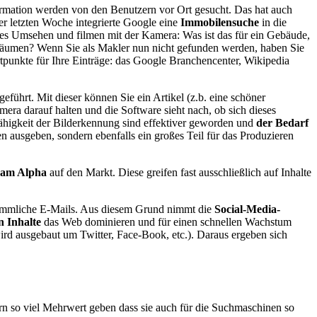
formation werden von den Benutzern vor Ort gesucht. Das hat auch
er letzten Woche integrierte Google eine
Immobilensuche
in die
oßes Umsehen und filmen mit der Kamera: Was ist das für ein Gebäude,
enräumen? Wenn Sie als Makler nun nicht gefunden werden, haben Sie
rtpunkte für Ihre Einträge: das Google Branchencenter, Wikipedia
geführt. Mit dieser können Sie ein Artikel (z.b. eine schöner
era darauf halten und die Software sieht nach, ob sich dieses
ähigkeit der Bilderkennung sind effektiver geworden und
der Bedarf
en ausgeben, sondern ebenfalls ein großes Teil für das Produzieren
ram Alpha
auf den Markt. Diese greifen fast ausschließlich auf Inhalte
kömmliche E-Mails. Aus diesem Grund nimmt die
Social-Media-
n Inhalte
das Web dominieren und für einen schnellen Wachstum
ird ausgebaut um Twitter, Face-Book, etc.). Daraus ergeben sich
zern so viel Mehrwert geben dass sie auch für die Suchmaschinen so