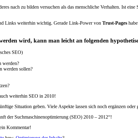
res nach zu bilden versuchen als das menschliche Verhalten. Ist eine 
ind Links weiterhin wichtig. Gerade Link-Power von
Trust-Pages
haben
rden wird, kann man leicht an folgenden hypothetisc
isches SEO)
en werden?
en werden sollen?
tzen?
 auch weiterhin SEO in 2010!
ünftige Situation geben. Viele Aspekte lassen sich noch ergänzen oder g
unft der Suchmaschinenoptimierung (SEO) 2010 – 2012“!
t ein Kommentar!
te
bzw.
Optimierung der Inhalte
?