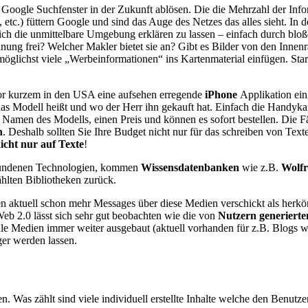
as Google Suchfenster in der Zukunft ablösen. Die die Mehrzahl der In
c.) füttern Google und sind das Auge des Netzes das alles sieht. In d
sich die unmittelbare Umgebung erklären zu lassen – einfach durch bl
hnung frei? Welcher Makler bietet sie an? Gibt es Bilder von den Inn
 möglichst viele „Werbeinformationen“ ins Kartenmaterial einfügen. Sta
r kurzem in den USA eine aufsehen erregende
iPhone
Applikation ein
as Modell heißt und wo der Herr ihn gekauft hat. Einfach die Handykam
Namen des Modells, einen Preis und können es sofort bestellen. Die F
h
. Deshalb sollten Sie Ihre Budget nicht nur für das schreiben von Text
icht nur auf Texte
!
bundenen Technologien, kommen
Wissensdatenbanken
wie z.B.
Wolf
ählten Bibliotheken zurück.
 aktuell schon mehr Messages über diese Medien verschickt als her
b 2.0 lässt sich sehr gut beobachten wie die von
Nutzern generierte
iale Medien immer weiter ausgebaut (aktuell vorhanden für z.B. Blogs w
er werden lassen.
n. Was zählt sind viele individuell erstellte Inhalte welche den Benut