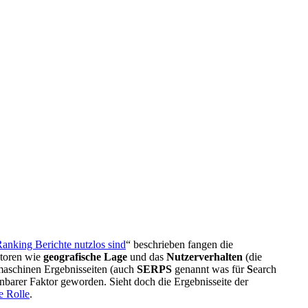
king Berichte nutzlos sind
“ beschrieben fangen die
ktoren wie
geografische Lage
und das
Nutzerverhalten
(die
hmaschinen Ergebnisseiten (auch
SERPS
genannt was für
S
earch
nbarer Faktor geworden. Sieht doch die Ergebnisseite der
e Rolle
.