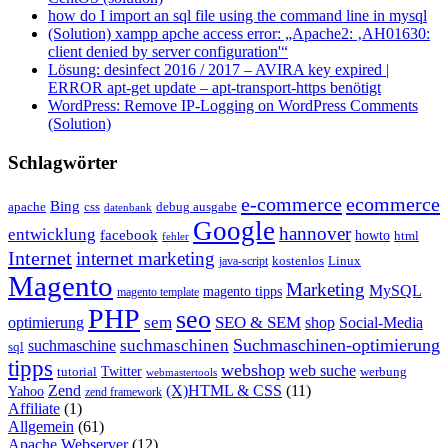
how do I import an sql file using the command line in mysql
(Solution) xampp apche access error: „Apache2: ‚AH01630:
client denied by server configuration'“
Lösung: desinfect 2016 / 2017 – AVIRA key expired |
ERROR apt-get update – apt-transport-https benötigt
WordPress: Remove IP-Logging on WordPress Comments
(Solution)
Schlagwörter
e-commerce
ecommerce
Bing
css
apache
debug ausgabe
datenbank
Google
hannover
entwicklung
facebook
howto
html
fehler
Internet
internet marketing
java-script
kostenlos
Linux
Magento
Marketing
MySQL
magento tipps
magento template
PHP
seo
sem
SEO & SEM
optimierung
shop
Social-Media
Suchmaschinen-optimierung
suchmaschinen
suchmaschine
sql
tipps
webshop
web suche
tutorial
Twitter
werbung
webmastertools
Zend
(X)HTML & CSS
(11)
Yahoo
zend framework
Affiliate
(1)
Allgemein
(61)
Apache Webserver
(12)