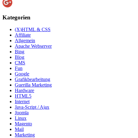
Kategorien
(X)HTML & CSS
Affiliate
Allgemein
Apache Webserver
Bing
Blog
CMS
Fun
Google
Grafikbearbeitung
Guerilla Marketing
Hardware
HTML5
Internet
Java-Script / Ajax
Joomla
Linux
Magento
Mail
Marketing