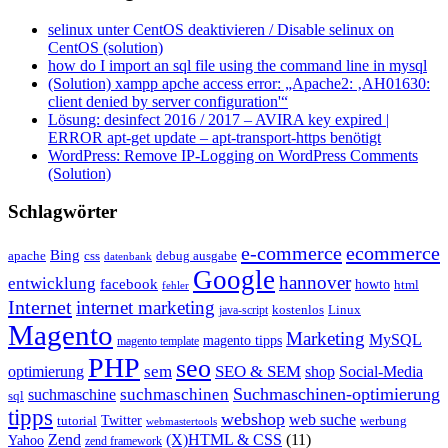
selinux unter CentOS deaktivieren / Disable selinux on
CentOS (solution)
how do I import an sql file using the command line in mysql
(Solution) xampp apche access error: „Apache2: ‚AH01630:
client denied by server configuration'“
Lösung: desinfect 2016 / 2017 – AVIRA key expired |
ERROR apt-get update – apt-transport-https benötigt
WordPress: Remove IP-Logging on WordPress Comments
(Solution)
Schlagwörter
e-commerce
ecommerce
Bing
css
apache
debug ausgabe
datenbank
Google
hannover
entwicklung
facebook
howto
html
fehler
Internet
internet marketing
java-script
kostenlos
Linux
Magento
Marketing
MySQL
magento tipps
magento template
PHP
seo
sem
SEO & SEM
optimierung
shop
Social-Media
Suchmaschinen-optimierung
suchmaschinen
suchmaschine
sql
tipps
webshop
web suche
tutorial
Twitter
werbung
webmastertools
Zend
(X)HTML & CSS
(11)
Yahoo
zend framework