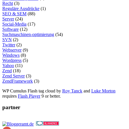
Recht
(3)
Reguläre Ausdrücke
(1)
SEO & SEM
(88)
Server
(24)
Social-Media
(17)
Software
(12)
Suchmaschinen-optimierung
(54)
SVN
(2)
Twitter
(2)
Webserver
(9)
Windows
(8)
Wordpress
(5)
Yahoo
(11)
Zend
(18)
Zend Server
(3)
ZendFramework
(3)
WP Cumulus Flash tag cloud by
Roy Tanck
and
Luke Morton
requires
Flash Player
9 or better.
partner