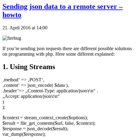
Sending json data to a remote server –
howto
21. April 2016 at 14:00
If you’re sending json requests there are different possible solutions
on programming with php. Here some different explained:
1. Using Streams
‚method‘ => ‚POST‘,
‚content‘ => json_encode( $data ),
‚header’=> „Content-Type: application/json\r\n“ .
„Accept: application/json\r\n“
)
);
$context = stream_context_create($options);
$result = file_get_contents($url, false, $context);
$response = json_decode($result);
var_dump($response);