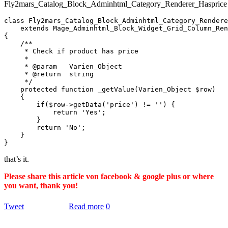
Fly2mars_Catalog_Block_Adminhtml_Category_Renderer_Hasprice
class Fly2mars_Catalog_Block_Adminhtml_Category_Rendere
    extends Mage_Adminhtml_Block_Widget_Grid_Column_Ren
{

    /**

     * Check if product has price

     *

     * @param   Varien_Object

     * @return  string

     */

    protected function _getValue(Varien_Object $row)

    {

        if($row->getData('price') != '') {

            return 'Yes';

        }

        return 'No';

    }

that’s it.
Please share this article von facebook & google plus or where
you want, thank you!
Tweet
Read more
0