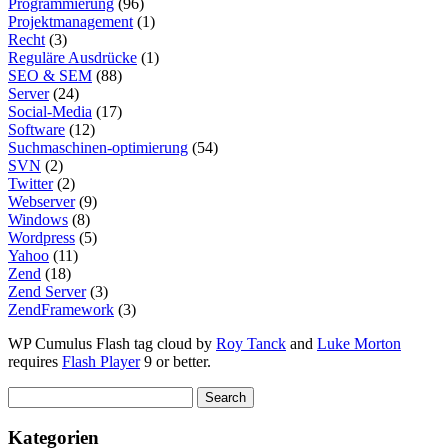
Programmierung
(96)
Projektmanagement
(1)
Recht
(3)
Reguläre Ausdrücke
(1)
SEO & SEM
(88)
Server
(24)
Social-Media
(17)
Software
(12)
Suchmaschinen-optimierung
(54)
SVN
(2)
Twitter
(2)
Webserver
(9)
Windows
(8)
Wordpress
(5)
Yahoo
(11)
Zend
(18)
Zend Server
(3)
ZendFramework
(3)
WP Cumulus Flash tag cloud by
Roy Tanck
and
Luke Morton
requires
Flash Player
9 or better.
Kategorien