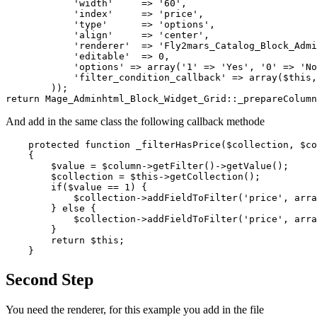
            'width'     => '60',

            'index'     => 'price',

            'type'      => 'options',

            'align'     => 'center',

            'renderer'  => 'Fly2mars_Catalog_Block_Admi
            'editable'  => 0,

            'options' => array('1' => 'Yes', '0' => 'No
            'filter_condition_callback' => array($this,
        ));

And add in the same class the following callback methode
    protected function _filterHasPrice($collection, $co
    {

        $value = $column->getFilter()->getValue();

        $collection = $this->getCollection();

        if($value == 1) {

            $collection->addFieldToFilter('price', arra
        } else {

            $collection->addFieldToFilter('price', arra
        }

        return $this;

Second Step
You need the renderer, for this example you add in the file