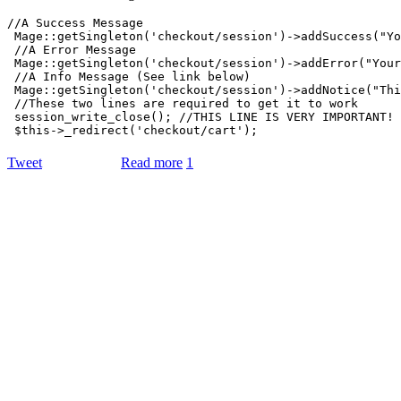
//A Success Message

 Mage::getSingleton('checkout/session')->addSuccess("Yo
 //A Error Message

 Mage::getSingleton('checkout/session')->addError("Your
 //A Info Message (See link below)

 Mage::getSingleton('checkout/session')->addNotice("Thi
 //These two lines are required to get it to work

 session_write_close(); //THIS LINE IS VERY IMPORTANT!

Tweet
Read more
1