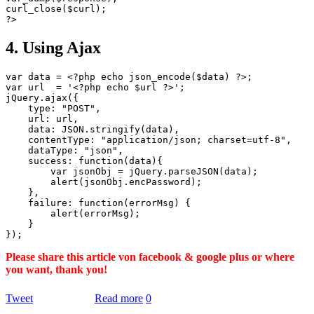
curl_close($curl);

4. Using Ajax
var data = <?php echo json_encode($data) ?>;

var url  = '<?php echo $url ?>';

jQuery.ajax({

    type: "POST",

    url: url,

    data: JSON.stringify(data),

    contentType: "application/json; charset=utf-8",

    dataType: "json",

    success: function(data){

        var jsonObj = jQuery.parseJSON(data);

        alert(jsonObj.encPassword);

    },

    failure: function(errorMsg) {

        alert(errorMsg);

    }

Please share this article von facebook & google plus or where
you want, thank you!
Tweet
Read more
0