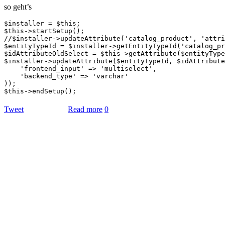
so geht’s
$installer = $this;

$this->startSetup();

//$installer->updateAttribute('catalog_product', 'attri
$entityTypeId = $installer->getEntityTypeId('catalog_pr
$idAttributeOldSelect = $this->getAttribute($entityType
$installer->updateAttribute($entityTypeId, $idAttribute
    'frontend_input' => 'multiselect',

    'backend_type' => 'varchar'

));

Tweet
Read more
0