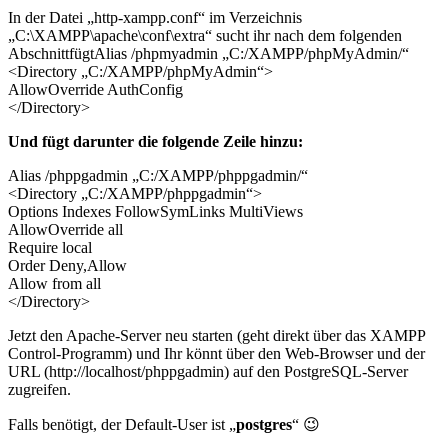
In der Datei „http-xampp.conf“ im Verzeichnis
„C:\XAMPP\apache\conf\extra“ sucht ihr nach dem folgenden
AbschnittfügtAlias /phpmyadmin „C:/XAMPP/phpMyAdmin/“
<Directory „C:/XAMPP/phpMyAdmin“>
AllowOverride AuthConfig
</Directory>
Und fügt darunter die folgende Zeile hinzu:
Alias /phppgadmin „C:/XAMPP/phppgadmin/“
<Directory „C:/XAMPP/phppgadmin“>
Options Indexes FollowSymLinks MultiViews
AllowOverride all
Require local
Order Deny,Allow
Allow from all
</Directory>
Jetzt den Apache-Server neu starten (geht direkt über das XAMPP
Control-Programm) und Ihr könnt über den Web-Browser und der
URL (http://localhost/phppgadmin) auf den PostgreSQL-Server
zugreifen.
Falls benötigt, der Default-User ist „
postgres
“ 😉