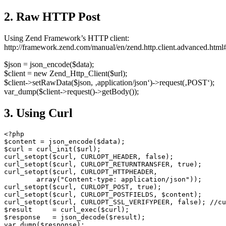
2. Raw HTTP Post
Using Zend Framework’s HTTP client:
http://framework.zend.com/manual/en/zend.http.client.advanced.html#
$json = json_encode($data);
$client = new Zend_Http_Client($url);
$client->setRawData($json, ‚application/json‘)->request(‚POST‘);
var_dump($client->request()->getBody());
3. Using Curl
<?php

$content = json_encode($data);

$curl = curl_init($url);

curl_setopt($curl, CURLOPT_HEADER, false);

curl_setopt($curl, CURLOPT_RETURNTRANSFER, true);

curl_setopt($curl, CURLOPT_HTTPHEADER,

        array("Content-type: application/json"));

curl_setopt($curl, CURLOPT_POST, true);

curl_setopt($curl, CURLOPT_POSTFIELDS, $content);

curl_setopt($curl, CURLOPT_SSL_VERIFYPEER, false); //cu
$result     = curl_exec($curl);

$response   = json_decode($result);

var_dump($response);
