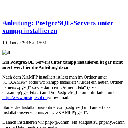
Anleitung: PostgreSQL-Servers unter
xampp installieren
19. Januar 2016 at 15:51
Ein PostgreSQL-Servers unter xampp installieren ist gar nicht
so schwer, hier die Anleitung dazu:
Nach dem XAMPP installiert ist legt man im Ordner unter
„C:\XAMPP“ (oder wo xampp installiert wurde) ein neuen Ordner
namens „pgsql“ sowie darin ein Ordner „data“ (also
C:\xampp\pgsql\data) an. Die PostgreSQL könnt ihr laden unter
http://www.postgresql.org
/download/ .
Startet die Installationsroutine von postgresql und ändert das
Installationsverzeichnis zu „C:\XAMPP\pgsql“.
Danach installieren wir phpPgAdmin, ein adäquat zu phpMyAdmin
um die Datenbank zu verwalten.