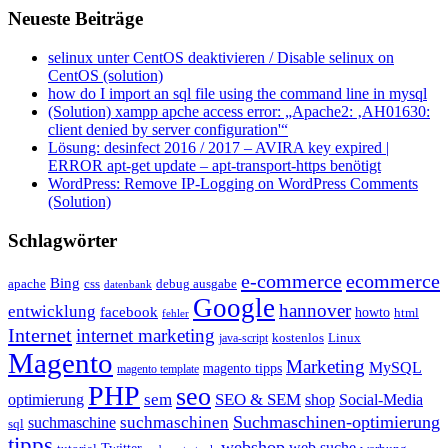
Neueste Beiträge
selinux unter CentOS deaktivieren / Disable selinux on
CentOS (solution)
how do I import an sql file using the command line in mysql
(Solution) xampp apche access error: „Apache2: ‚AH01630:
client denied by server configuration'“
Lösung: desinfect 2016 / 2017 – AVIRA key expired |
ERROR apt-get update – apt-transport-https benötigt
WordPress: Remove IP-Logging on WordPress Comments
(Solution)
Schlagwörter
e-commerce
ecommerce
Bing
css
apache
debug ausgabe
datenbank
Google
hannover
entwicklung
facebook
howto
html
fehler
Internet
internet marketing
java-script
kostenlos
Linux
Magento
Marketing
MySQL
magento tipps
magento template
PHP
seo
sem
SEO & SEM
optimierung
shop
Social-Media
Suchmaschinen-optimierung
suchmaschinen
suchmaschine
sql
tipps
webshop
web suche