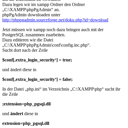
Dazu legen wir im xampp Ordner den Ordner
„C:\XAMPP\phpPgAdmin“ an.
phpPgAdmin downloaden unter
http://phppgadmin.sourceforge.net/doku.php?id=download
Jetzt müssen wir xampp noch dazu bringen auch mit der
PostgreSQL zusammen zuarbeiten.
Dazu editieren wir die Datei
„C:\XAMPP\phpPgAdmin\conf\config.inc.php“.
Sucht dort nach der Zeile
$conf[‚extra_login_security‘] = true;
und ändert diese in
$conf[‚extra_login_security‘] = false;
In der Datei „php.ini“ im Verzeichnis „C:\XAMPP\php“ sucht ihr
die Zeile
;extension=php_pgsql.dll
und
ändert
diese in
extension=php_pgsql.dll