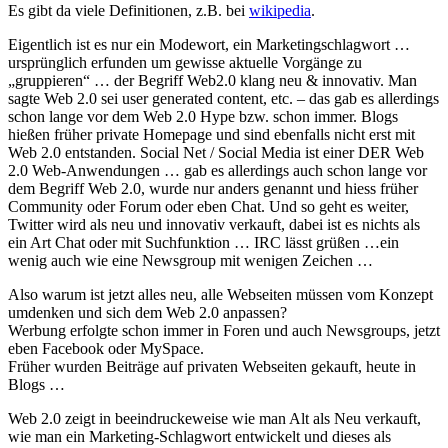
Es gibt da viele Definitionen, z.B. bei
wikipedia
.
Eigentlich ist es nur ein Modewort, ein Marketingschlagwort …
ursprünglich erfunden um gewisse aktuelle Vorgänge zu
„gruppieren“ … der Begriff Web2.0 klang neu & innovativ. Man
sagte Web 2.0 sei user generated content, etc. – das gab es allerdings
schon lange vor dem Web 2.0 Hype bzw. schon immer. Blogs
hießen früher private Homepage und sind ebenfalls nicht erst mit
Web 2.0 entstanden. Social Net / Social Media ist einer DER Web
2.0 Web-Anwendungen … gab es allerdings auch schon lange vor
dem Begriff Web 2.0, wurde nur anders genannt und hiess früher
Community oder Forum oder eben Chat. Und so geht es weiter,
Twitter wird als neu und innovativ verkauft, dabei ist es nichts als
ein Art Chat oder mit Suchfunktion … IRC lässt grüßen …ein
wenig auch wie eine Newsgroup mit wenigen Zeichen …
Also warum ist jetzt alles neu, alle Webseiten müssen vom Konzept
umdenken und sich dem Web 2.0 anpassen?
Werbung erfolgte schon immer in Foren und auch Newsgroups, jetzt
eben Facebook oder MySpace.
Früher wurden Beiträge auf privaten Webseiten gekauft, heute in
Blogs …
Web 2.0 zeigt in beeindruckeweise wie man Alt als Neu verkauft,
wie man ein Marketing-Schlagwort entwickelt und dieses als