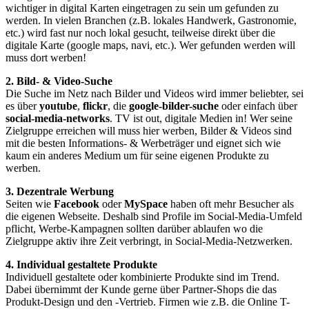
wichtiger in digital Karten eingetragen zu sein um gefunden zu
werden. In vielen Branchen (z.B. lokales Handwerk, Gastronomie,
etc.) wird fast nur noch lokal gesucht, teilweise direkt über die
digitale Karte (google maps, navi, etc.). Wer gefunden werden will
muss dort werben!
2. Bild- & Video-Suche
Die Suche im Netz nach Bilder und Videos wird immer beliebter, sei
es über
youtube
,
flickr
, die
google-bilder-suche
oder einfach über
social-media-networks
. TV ist out, digitale Medien in! Wer seine
Zielgruppe erreichen will muss hier werben, Bilder & Videos sind
mit die besten Informations- & Werbeträger und eignet sich wie
kaum ein anderes Medium um für seine eigenen Produkte zu
werben.
3. Dezentrale Werbung
Seiten wie
Facebook
oder
MySpace
haben oft mehr Besucher als
die eigenen Webseite. Deshalb sind Profile im Social-Media-Umfeld
pflicht, Werbe-Kampagnen sollten darüber ablaufen wo die
Zielgruppe aktiv ihre Zeit verbringt, in Social-Media-Netzwerken.
4. Individual gestaltete Produkte
Individuell gestaltete oder kombinierte Produkte sind im Trend.
Dabei übernimmt der Kunde gerne über Partner-Shops die das
Produkt-Design und den -Vertrieb. Firmen wie z.B. die Online T-