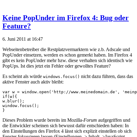
Keine PopUnder im Firefox 4: Bug oder
Feature?
6. Juni 2011 at 16:47
Webseitenbetreiber die Restplatzvermarktern wie z.b. Adscale und
PopUnder einsetzen, werden es schon gemerkt haben. Im Firefox 4
gibt es kein PopUnder mehr bzw. diese verhalten sich identisch wie
PopUps. Ist dies jetzt ein Fehler oder gewolltes Feature?
Es scheint als würde
nicht dazu führen, dass das
windows.focus()
aktive Fenster auch aktiv bleibt:
var w = window.open('http://www.meinedomain.de', 'meinp
if(w){

w.blur();

window.focus();

Dieses Problem wurde bereits im Mozilla-
Forum
aufgegriffen und
die Entwickler scheinen sich bewusst dafür entschieden haben: In
den Einstellungen des Firefox 4 lässt sich explizit einstellen ob sich
Fenster fokussieren lassen (Einstellungen -> Inhalt ->JavaScript