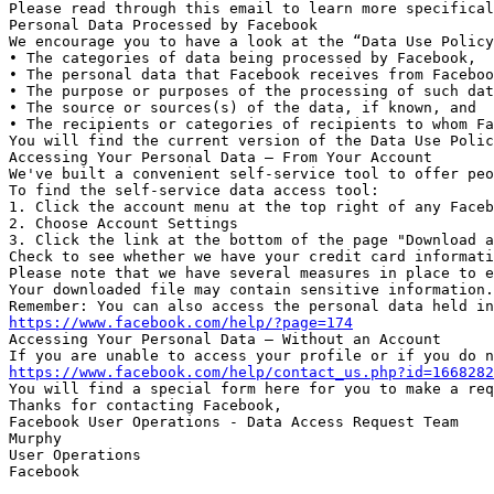
Please read through this email to learn more specifical
Personal Data Processed by Facebook

We encourage you to have a look at the “Data Use Policy
• The categories of data being processed by Facebook,

• The personal data that Facebook receives from Faceboo
• The purpose or purposes of the processing of such dat
• The source or sources(s) of the data, if known, and

• The recipients or categories of recipients to whom Fa
You will find the current version of the Data Use Polic
Accessing Your Personal Data – From Your Account

We've built a convenient self-service tool to offer peo
To find the self-service data access tool:

1. Click the account menu at the top right of any Faceb
2. Choose Account Settings

3. Click the link at the bottom of the page "Download a
Check to see whether we have your credit card informati
Please note that we have several measures in place to e
Your downloaded file may contain sensitive information.
https://www.facebook.com/help/?page=174
Accessing Your Personal Data – Without an Account

https://www.facebook.com/help/contact_us.php?id=1668282
You will find a special form here for you to make a req
Thanks for contacting Facebook,

Facebook User Operations - Data Access Request Team

Murphy

User Operations

Facebook