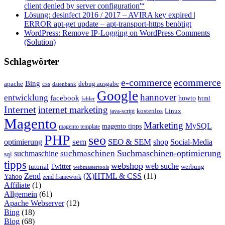
client denied by server configuration'“
Lösung: desinfect 2016 / 2017 – AVIRA key expired |
ERROR apt-get update – apt-transport-https benötigt
WordPress: Remove IP-Logging on WordPress Comments
(Solution)
Schlagwörter
e-commerce
ecommerce
Bing
css
apache
debug ausgabe
datenbank
Google
hannover
entwicklung
facebook
howto
html
fehler
Internet
internet marketing
java-script
kostenlos
Linux
Magento
Marketing
MySQL
magento tipps
magento template
PHP
seo
sem
SEO & SEM
optimierung
shop
Social-Media
Suchmaschinen-optimierung
suchmaschinen
suchmaschine
sql
tipps
webshop
web suche
tutorial
Twitter
werbung
webmastertools
Zend
(X)HTML & CSS
(11)
Yahoo
zend framework
Affiliate
(1)
Allgemein
(61)
Apache Webserver
(12)
Bing
(18)
Blog
(68)