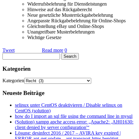
Widerrufsbelehrung für Dienstleistungen
Hinweise auf das Rückgaberecht
Neue gesetzliche Musterrückgabebelehrung
Angepasste Rückgabebelehrung für Online-Shops
Gleichstellung eBay und Online-Shops
Unangreifbare Musterbelehrungen
Wichtige Gesetze
Tweet
Read more
0
Kategorien
Kategorien
Neueste Beiträge
selinux unter CentOS deaktivieren / Disable selinux on
CentOS (solution)
how do I import an sql file using the command line in mysql
(Solution) xampp apche access error: „Apache2: ‚AH01630:
client denied by server configuration'“
Lösung: desinfect 2016 / 2017 – AVIRA key expired |
ERROR apt-get update – apt-transport-https benötigt