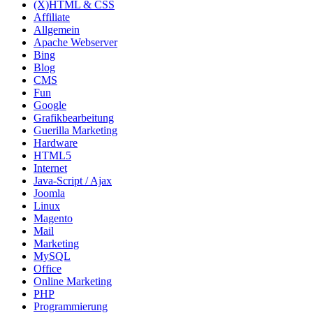
(X)HTML & CSS
Affiliate
Allgemein
Apache Webserver
Bing
Blog
CMS
Fun
Google
Grafikbearbeitung
Guerilla Marketing
Hardware
HTML5
Internet
Java-Script / Ajax
Joomla
Linux
Magento
Mail
Marketing
MySQL
Office
Online Marketing
PHP
Programmierung