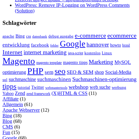
WordPress: Remove IP-Logging on WordPress Comments
(Solution)
Schlagwörter
e-commerce
ecommerce
Bing
css
apache
debug ausgabe
datenbank
Google
hannover
entwicklung
facebook
howto
html
fehler
Internet
internet marketing
java-script
kostenlos
Linux
Magento
Marketing
MySQL
magento tipps
magento template
PHP
seo
sem
SEO & SEM
optimierung
shop
Social-Media
Suchmaschinen-optimierung
suchmaschinen
suchmaschine
sql
tipps
webshop
web suche
tutorial
Twitter
werbung
webmastertools
Zend
(X)HTML & CSS
(11)
Yahoo
zend framework
Affiliate
(1)
Allgemein
(61)
Apache Webserver
(12)
Bing
(18)
Blog
(68)
CMS
(6)
Fun
(15)
Google
(68)