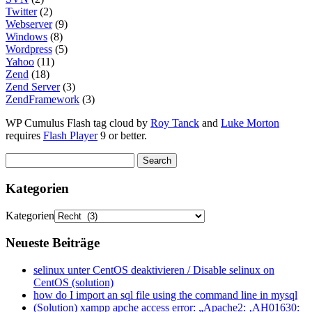
Twitter
(2)
Webserver
(9)
Windows
(8)
Wordpress
(5)
Yahoo
(11)
Zend
(18)
Zend Server
(3)
ZendFramework
(3)
WP Cumulus Flash tag cloud by
Roy Tanck
and
Luke Morton
requires
Flash Player
9 or better.
Kategorien
Kategorien
Neueste Beiträge
selinux unter CentOS deaktivieren / Disable selinux on
CentOS (solution)
how do I import an sql file using the command line in mysql
(Solution) xampp apche access error: „Apache2: ‚AH01630: