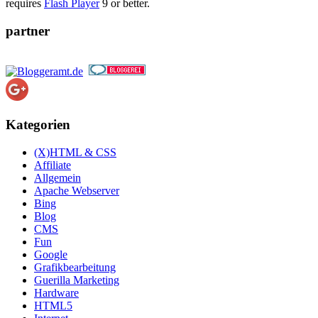
requires
Flash Player
9 or better.
partner
Kategorien
(X)HTML & CSS
Affiliate
Allgemein
Apache Webserver
Bing
Blog
CMS
Fun
Google
Grafikbearbeitung
Guerilla Marketing
Hardware
HTML5