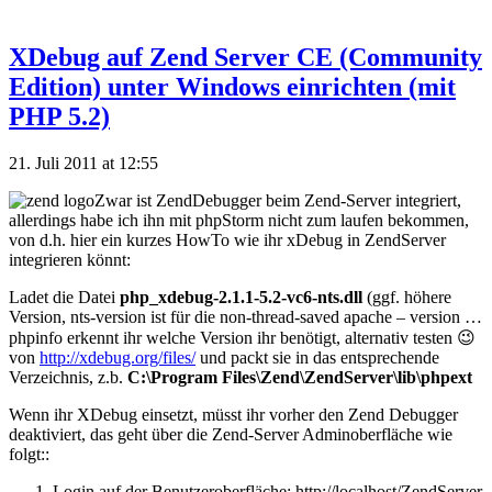
XDebug auf Zend Server CE (Community
Edition) unter Windows einrichten (mit
PHP 5.2)
21. Juli 2011 at 12:55
Zwar ist ZendDebugger beim Zend-Server integriert,
allerdings habe ich ihn mit phpStorm nicht zum laufen bekommen,
von d.h. hier ein kurzes HowTo wie ihr xDebug in ZendServer
integrieren könnt:
Ladet die Datei
php_xdebug-2.1.1-5.2-vc6-nts.dll
(ggf. höhere
Version, nts-version ist für die non-thread-saved apache – version …
phpinfo erkennt ihr welche Version ihr benötigt, alternativ testen 😉
von
http://xdebug.org/files/
und packt sie in das entsprechende
Verzeichnis, z.b.
C:\Program Files\Zend\ZendServer\lib\phpext
Wenn ihr XDebug einsetzt, müsst ihr vorher den Zend Debugger
deaktiviert, das geht über die Zend-Server Adminoberfläche wie
folgt::
Login auf der Benutzeroberfläche: http://localhost/ZendServer