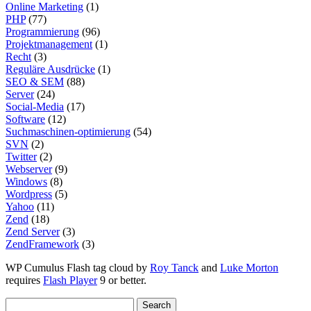
Online Marketing
(1)
PHP
(77)
Programmierung
(96)
Projektmanagement
(1)
Recht
(3)
Reguläre Ausdrücke
(1)
SEO & SEM
(88)
Server
(24)
Social-Media
(17)
Software
(12)
Suchmaschinen-optimierung
(54)
SVN
(2)
Twitter
(2)
Webserver
(9)
Windows
(8)
Wordpress
(5)
Yahoo
(11)
Zend
(18)
Zend Server
(3)
ZendFramework
(3)
WP Cumulus Flash tag cloud by
Roy Tanck
and
Luke Morton
requires
Flash Player
9 or better.