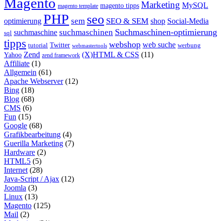
Magento
Marketing
MySQL
magento tipps
magento template
PHP
seo
sem
SEO & SEM
optimierung
shop
Social-Media
Suchmaschinen-optimierung
suchmaschinen
suchmaschine
sql
tipps
webshop
web suche
tutorial
Twitter
werbung
webmastertools
Zend
(X)HTML & CSS
(11)
Yahoo
zend framework
Affiliate
(1)
Allgemein
(61)
Apache Webserver
(12)
Bing
(18)
Blog
(68)
CMS
(6)
Fun
(15)
Google
(68)
Grafikbearbeitung
(4)
Guerilla Marketing
(7)
Hardware
(2)
HTML5
(5)
Internet
(28)
Java-Script / Ajax
(12)
Joomla
(3)
Linux
(13)
Magento
(125)
Mail
(2)