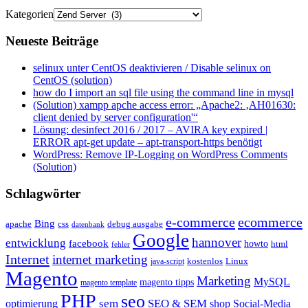
Kategorien
Neueste Beiträge
selinux unter CentOS deaktivieren / Disable selinux on
CentOS (solution)
how do I import an sql file using the command line in mysql
(Solution) xampp apche access error: „Apache2: ‚AH01630:
client denied by server configuration'“
Lösung: desinfect 2016 / 2017 – AVIRA key expired |
ERROR apt-get update – apt-transport-https benötigt
WordPress: Remove IP-Logging on WordPress Comments
(Solution)
Schlagwörter
e-commerce
ecommerce
Bing
css
apache
debug ausgabe
datenbank
Google
hannover
entwicklung
facebook
howto
html
fehler
Internet
internet marketing
java-script
kostenlos
Linux
Magento
Marketing
MySQL
magento tipps
magento template
PHP
seo
sem
SEO & SEM
optimierung
shop
Social-Media