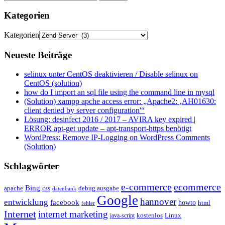
Kategorien
Kategorien
Neueste Beiträge
selinux unter CentOS deaktivieren / Disable selinux on
CentOS (solution)
how do I import an sql file using the command line in mysql
(Solution) xampp apche access error: „Apache2: ‚AH01630:
client denied by server configuration'“
Lösung: desinfect 2016 / 2017 – AVIRA key expired |
ERROR apt-get update – apt-transport-https benötigt
WordPress: Remove IP-Logging on WordPress Comments
(Solution)
Schlagwörter
e-commerce
ecommerce
Bing
css
apache
debug ausgabe
datenbank
Google
hannover
entwicklung
facebook
howto
html
fehler
Internet
internet marketing
java-script
kostenlos
Linux