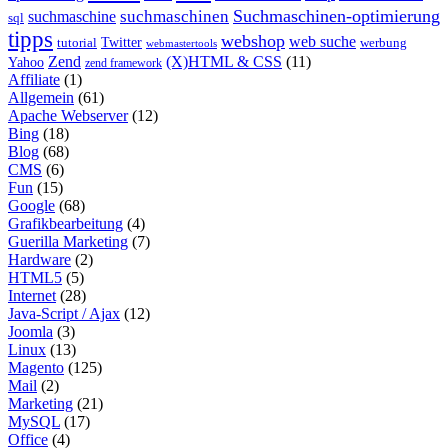
Suchmaschinen-optimierung
suchmaschinen
suchmaschine
sql
tipps
webshop
web suche
tutorial
Twitter
werbung
webmastertools
Zend
(X)HTML & CSS
(11)
Yahoo
zend framework
Affiliate
(1)
Allgemein
(61)
Apache Webserver
(12)
Bing
(18)
Blog
(68)
CMS
(6)
Fun
(15)
Google
(68)
Grafikbearbeitung
(4)
Guerilla Marketing
(7)
Hardware
(2)
HTML5
(5)
Internet
(28)
Java-Script / Ajax
(12)
Joomla
(3)
Linux
(13)
Magento
(125)
Mail
(2)
Marketing
(21)
MySQL
(17)
Office
(4)