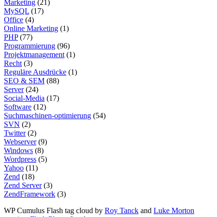
Marketing
(21)
MySQL
(17)
Office
(4)
Online Marketing
(1)
PHP
(77)
Programmierung
(96)
Projektmanagement
(1)
Recht
(3)
Reguläre Ausdrücke
(1)
SEO & SEM
(88)
Server
(24)
Social-Media
(17)
Software
(12)
Suchmaschinen-optimierung
(54)
SVN
(2)
Twitter
(2)
Webserver
(9)
Windows
(8)
Wordpress
(5)
Yahoo
(11)
Zend
(18)
Zend Server
(3)
ZendFramework
(3)
WP Cumulus Flash tag cloud by
Roy Tanck
and
Luke Morton