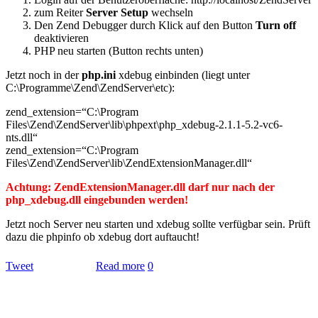
zum Reiter
Server Setup
wechseln
Den Zend Debugger durch Klick auf den Button
Turn off
deaktivieren
PHP neu starten (Button rechts unten)
Jetzt noch in der
php.ini
xdebug einbinden (liegt unter
C:\Programme\Zend\ZendServer\etc):
zend_extension=“C:\Program
Files\Zend\ZendServer\lib\phpext\php_xdebug-2.1.1-5.2-vc6-
nts.dll“
zend_extension=“C:\Program
Files\Zend\ZendServer\lib\ZendExtensionManager.dll“
Achtung: ZendExtensionManager.dll darf nur nach der
php_xdebug.dll eingebunden werden!
Jetzt noch Server neu starten und xdebug sollte verfügbar sein. Prüft
dazu die phpinfo ob xdebug dort auftaucht!
Tweet
Read more
0