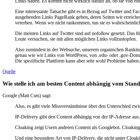
Links haben. Es kommt nicht wirklich darauf an, ob sie von ei
Eine interessante Tatsache gibt es in Bezug auf Twitter und Fa
ausgehenden Links PageRank geben, deren Seiten wir erreiche
vererben. Wenn wir nicht rankommen, tun sie es wahrscheinlich
Die meisten Links auf Twitter sind auf nofollow gesetzt. Das 
Leute versuchen, sie mit allen möglichen Links vollzustopfen.
Also zumindest in der Websuche, unserem organischen Ranking,
genau wie wir Links von WordPress, von .edu- oder .gov-Domai
Die spezifische Plattform kann aber sehr wohl Probleme haben.
Quelle
Wie stelle ich am besten Content abhängig vom Stand
Google (Matt Cuts) sagt:
Also, es gibt viele Missverständnisse über den Unterschied zw
IP-Delivery gibt den Content abhängig von der IP-Adresse aus. 
Cloaking zeigt Usern anderen Content als Googlebot. Cloaking is
Und eine besondere Art von IP-Delivery, die nicht unter Cloak