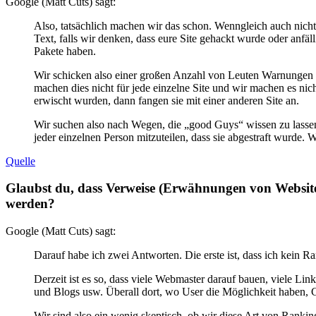
Google (Matt Cuts) sagt:
Also, tatsächlich machen wir das schon. Wenngleich auch nicht
Text, falls wir denken, dass eure Site gehackt wurde oder anfä
Pakete haben.
Wir schicken also einer großen Anzahl von Leuten Warnungen üb
machen dies nicht für jede einzelne Site und wir machen es nich
erwischt wurden, dann fangen sie mit einer anderen Site an.
Wir suchen also nach Wegen, die „good Guys“ wissen zu lassen
jeder einzelnen Person mitzuteilen, dass sie abgestraft wurde. 
Quelle
Glaubst du, dass Verweise (Erwähnungen von Websites
werden?
Google (Matt Cuts) sagt:
Darauf habe ich zwei Antworten. Die erste ist, dass ich kein Ra
Derzeit ist es so, dass viele Webmaster darauf bauen, viele L
und Blogs usw. Überall dort, wo User die Möglichkeit haben, 
Wir sind also ein wenig skeptisch, ob wir diese Art von Ranki