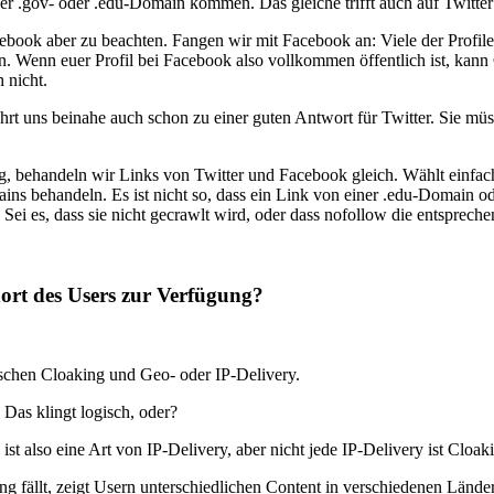
ner .gov- oder .edu-Domain kommen. Das gleiche trifft auch auf Twitte
cebook aber zu beachten. Fangen wir mit Facebook an: Viele der Profil
n. Wenn euer Profil bei Facebook also vollkommen öffentlich ist, kan
 nicht.
führt uns beinahe auch schon zu einer guten Antwort für Twitter. Sie 
 behandeln wir Links von Twitter und Facebook gleich. Wählt einfach 
ns behandeln. Es ist nicht so, dass ein Link von einer .edu-Domain o
 Sei es, dass sie nicht gecrawlt wird, oder dass nofollow die entsprec
ort des Users zur Verfügung?
ischen Cloaking und Geo- oder IP-Delivery.
Das klingt logisch, oder?
t also eine Art von IP-Delivery, aber nicht jede IP-Delivery ist Cloak
ing fällt, zeigt Usern unterschiedlichen Content in verschiedenen Län