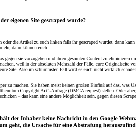
n der eigenen Site gescraped wurde?
 oder die Artikel zu euch linken falls ihr gescraped wurdet, dann kann 
andeln, dann können euch
goros gegen sie vorzugehen und ihren gesamten Content zu eliminieren
machen, weil in der absoluten Mehrzahl der Fälle, eure Originalseite v
f eure Site. Also im schlimmsten Fall wird es euch nicht wirklich sch
aper zu machen. Sie haben meist keinen großen Einfluß auf das, was U
al Millennium Copyright Act“-Anfrage (DMCA request) stellen. Oder aber
nschicken – das kann eine andere Möglichkeit sein, gegen diesen Scrap
ält der Inhaber keine Nachricht in den Google Webmas
 geht, die Ursache für eine Abstrafung herauszufind