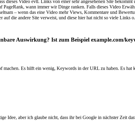
dass dieses Video evtl. Links von einer sehr angesehenen Site bekomm
f PageRank, wann immer wir Dinge ranken. Falls dieses Video Erwähnu
 ist seltsam – wenn das eine Video mehr Views, Kommentare und Bewe
r auf die andere Site verweist, und diese hier hat nicht so viele Links o.
nnbare Auswirkung? Ist zum Beispiel example.com/key
pf machen. Es hilft ein wenig, Keywords in der URL zu haben. Es hat 
ge Idee, aber ich glaube nicht, dass ihr bei Google in nächster Zeit dara