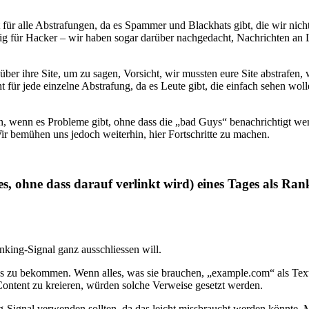
 für alle Abstrafungen, da es Spammer und Blackhats gibt, die wir nic
llig für Hacker – wir haben sogar darüber nachgedacht, Nachrichten an 
er ihre Site, um zu sagen, Vorsicht, wir mussten eure Site abstrafen
t für jede einzelne Abstrafung, da es Leute gibt, die einfach sehen wo
, wenn es Probleme gibt, ohne dass die „bad Guys“ benachrichtigt werd
Wir bemühen uns jedoch weiterhin, hier Fortschritte zu machen.
, ohne dass darauf verlinkt wird) eines Tages als Ra
nking-Signal ganz ausschliessen will.
inks zu bekommen. Wenn alles, was sie brauchen, „example.com“ als Text
Content zu kreieren, würden solche Verweise gesetzt werden.
ng-Signal verwenden sollten, da das leicht missbraucht werden könnte.