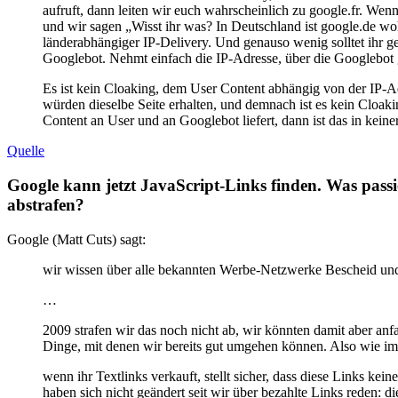
aufruft, dann leiten wir euch wahrscheinlich zu google.fr. Wen
und wir sagen „Wisst ihr was? In Deutschland ist google.de woh
länderabhängiger IP-Delivery. Und genauso wenig solltet ihr 
Googlebot. Nehmt einfach die IP-Adresse, über die Googlebot 
Es ist kein Cloaking, dem User Content abhängig von der IP-A
würden dieselbe Seite erhalten, und demnach ist es kein Cloakin
Content an User und an Googlebot liefert, dann ist das in keine
Quelle
Google kann jetzt JavaScript-Links finden. Was passi
abstrafen?
Google (Matt Cuts) sagt:
wir wissen über alle bekannten Werbe-Netzwerke Bescheid und
…
2009 strafen wir das noch nicht ab, wir könnten damit aber a
Dinge, mit denen wir bereits gut umgehen können. Also wie i
wenn ihr Textlinks verkauft, stellt sicher, dass diese Links ke
haben sich nicht geändert seit wir über bezahlte Links reden: 