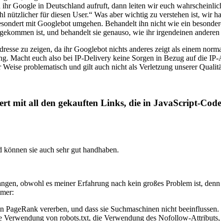
n ihr Google in Deutschland aufruft, dann leiten wir euch wahrscheinli
l nützlicher für diesen User.“ Was aber wichtig zu verstehen ist, wir
gesondert mit Googlebot umgehen. Behandelt ihn nicht wie ein besond
gekommen ist, und behandelt sie genauso, wie ihr irgendeinen andere
dresse zu zeigen, da ihr Googlebot nichts anderes zeigt als einem n
g. Macht euch also bei IP-Delivery keine Sorgen in Bezug auf die IP-Adr
r Weise problematisch und gilt auch nicht als Verletzung unserer Qualitä
ert mit all den gekauften Links, die in JavaScript-Co
 können sie auch sehr gut handhaben.
nfangen, obwohl es meiner Erfahrung nach kein großes Problem ist, den
mmer:
inen PageRank vererben, und dass sie Suchmaschinen nicht beeinflussen.
die Verwendung von robots.txt, die Verwendung des Nofollow-Attributs,