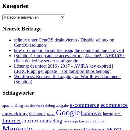
Kategorien
Kategorien
Neueste Beiträge
selinux unter CentOS deaktivieren / Disable selinux on
CentOS (solution)
how do I import an sql file using the command line in mysql
(Solution) xampp apche access error: „Apache2: ‚AH01630:
client denied by server configuration'“
Lösung: desinfect 2016 / 2017 – AVIRA key expired |
ERROR apt-get update – apt-transport-https benötigt
WordPress: Remove IP-Logging on WordPress Comments
(Solution)
Schlagwörter
e-commerce
ecommerce
Bing
css
apache
debug ausgabe
datenbank
Google
hannover
entwicklung
facebook
howto
html
fehler
Internet
internet marketing
java-script
kostenlos
Linux
Magento
Marketing
MySQL