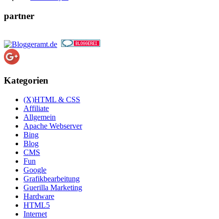
partner
Kategorien
(X)HTML & CSS
Affiliate
Allgemein
Apache Webserver
Bing
Blog
CMS
Fun
Google
Grafikbearbeitung
Guerilla Marketing
Hardware
HTML5
Internet