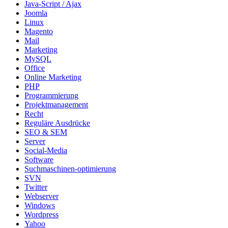
Java-Script / Ajax
Joomla
Linux
Magento
Mail
Marketing
MySQL
Office
Online Marketing
PHP
Programmierung
Projektmanagement
Recht
Reguläre Ausdrücke
SEO & SEM
Server
Social-Media
Software
Suchmaschinen-optimierung
SVN
Twitter
Webserver
Windows
Wordpress
Yahoo