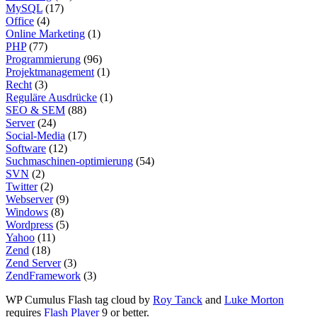
MySQL
(17)
Office
(4)
Online Marketing
(1)
PHP
(77)
Programmierung
(96)
Projektmanagement
(1)
Recht
(3)
Reguläre Ausdrücke
(1)
SEO & SEM
(88)
Server
(24)
Social-Media
(17)
Software
(12)
Suchmaschinen-optimierung
(54)
SVN
(2)
Twitter
(2)
Webserver
(9)
Windows
(8)
Wordpress
(5)
Yahoo
(11)
Zend
(18)
Zend Server
(3)
ZendFramework
(3)
WP Cumulus Flash tag cloud by
Roy Tanck
and
Luke Morton
requires
Flash Player
9 or better.