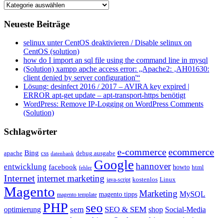
Kategorien
Neueste Beiträge
selinux unter CentOS deaktivieren / Disable selinux on
CentOS (solution)
how do I import an sql file using the command line in mysql
(Solution) xampp apche access error: „Apache2: ‚AH01630:
client denied by server configuration'“
Lösung: desinfect 2016 / 2017 – AVIRA key expired |
ERROR apt-get update – apt-transport-https benötigt
WordPress: Remove IP-Logging on WordPress Comments
(Solution)
Schlagwörter
e-commerce
ecommerce
Bing
css
apache
debug ausgabe
datenbank
Google
hannover
entwicklung
facebook
howto
html
fehler
Internet
internet marketing
java-script
kostenlos
Linux
Magento
Marketing
MySQL
magento tipps
magento template
PHP
seo
sem
SEO & SEM
optimierung
shop
Social-Media