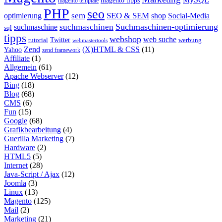
magento tipps
magento template
PHP
seo
sem
SEO & SEM
optimierung
shop
Social-Media
Suchmaschinen-optimierung
suchmaschinen
suchmaschine
sql
tipps
webshop
web suche
tutorial
Twitter
werbung
webmastertools
Zend
(X)HTML & CSS
(11)
Yahoo
zend framework
Affiliate
(1)
Allgemein
(61)
Apache Webserver
(12)
Bing
(18)
Blog
(68)
CMS
(6)
Fun
(15)
Google
(68)
Grafikbearbeitung
(4)
Guerilla Marketing
(7)
Hardware
(2)
HTML5
(5)
Internet
(28)
Java-Script / Ajax
(12)
Joomla
(3)
Linux
(13)
Magento
(125)
Mail
(2)
Marketing
(21)