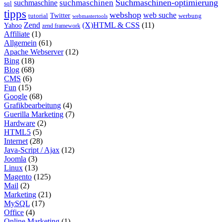
Suchmaschinen-optimierung
suchmaschinen
suchmaschine
sql
tipps
webshop
web suche
tutorial
Twitter
werbung
webmastertools
Zend
(X)HTML & CSS
(11)
Yahoo
zend framework
Affiliate
(1)
Allgemein
(61)
Apache Webserver
(12)
Bing
(18)
Blog
(68)
CMS
(6)
Fun
(15)
Google
(68)
Grafikbearbeitung
(4)
Guerilla Marketing
(7)
Hardware
(2)
HTML5
(5)
Internet
(28)
Java-Script / Ajax
(12)
Joomla
(3)
Linux
(13)
Magento
(125)
Mail
(2)
Marketing
(21)
MySQL
(17)
Office
(4)
Online Marketing
(1)