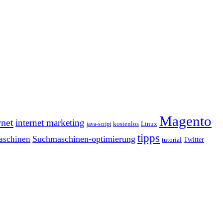
Magento
rnet
internet marketing
java-script
kostenlos
Linux
tipps
Suchmaschinen-optimierung
aschinen
tutorial
Twitter