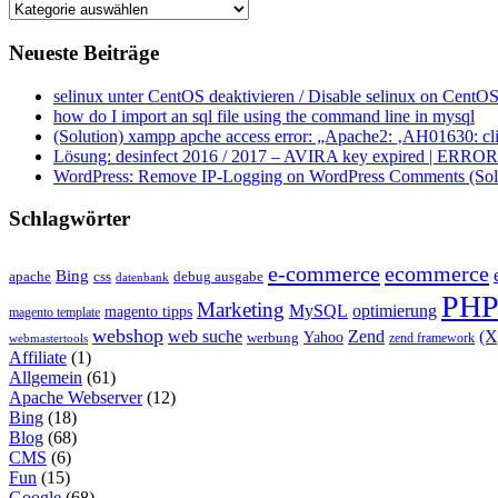
Kategorien
Neueste Beiträge
selinux unter CentOS deaktivieren / Disable selinux on CentOS
how do I import an sql file using the command line in mysql
(Solution) xampp apche access error: „Apache2: ‚AH01630: clie
Lösung: desinfect 2016 / 2017 – AVIRA key expired | ERROR ap
WordPress: Remove IP-Logging on WordPress Comments (Sol
Schlagwörter
e-commerce
ecommerce
Bing
css
apache
debug ausgabe
datenbank
PH
Marketing
MySQL
optimierung
magento tipps
magento template
webshop
web suche
Zend
(
Yahoo
werbung
zend framework
webmastertools
Affiliate
(1)
Allgemein
(61)
Apache Webserver
(12)
Bing
(18)
Blog
(68)
CMS
(6)
Fun
(15)
Google
(68)