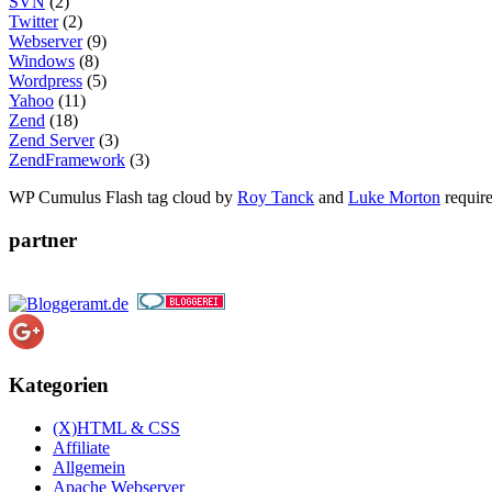
SVN
(2)
Twitter
(2)
Webserver
(9)
Windows
(8)
Wordpress
(5)
Yahoo
(11)
Zend
(18)
Zend Server
(3)
ZendFramework
(3)
WP Cumulus Flash tag cloud by
Roy Tanck
and
Luke Morton
requir
partner
Kategorien
(X)HTML & CSS
Affiliate
Allgemein
Apache Webserver