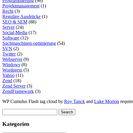
Programmierung
(96)
Projektmanagement
(1)
Recht
(3)
Reguläre Ausdrücke
(1)
SEO & SEM
(88)
Server
(24)
Social-Media
(17)
Software
(12)
Suchmaschinen-optimierung
(54)
SVN
(2)
Twitter
(2)
Webserver
(9)
Windows
(8)
Wordpress
(5)
Yahoo
(11)
Zend
(18)
Zend Server
(3)
ZendFramework
(3)
WP Cumulus Flash tag cloud by
Roy Tanck
and
Luke Morton
requir
Kategorien