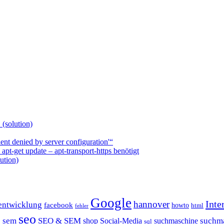
 (solution)
nt denied by server configuration'“
t-get update – apt-transport-https benötigt
ution)
Google
Inte
hannover
entwicklung
facebook
howto
html
fehler
P
seo
sem
SEO & SEM
suchm
shop
Social-Media
suchmaschine
sql