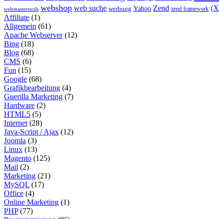
webshop
web suche
Zend
(
Yahoo
werbung
zend framework
webmastertools
Affiliate
(1)
Allgemein
(61)
Apache Webserver
(12)
Bing
(18)
Blog
(68)
CMS
(6)
Fun
(15)
Google
(68)
Grafikbearbeitung
(4)
Guerilla Marketing
(7)
Hardware
(2)
HTML5
(5)
Internet
(28)
Java-Script / Ajax
(12)
Joomla
(3)
Linux
(13)
Magento
(125)
Mail
(2)
Marketing
(21)
MySQL
(17)
Office
(4)
Online Marketing
(1)
PHP
(77)