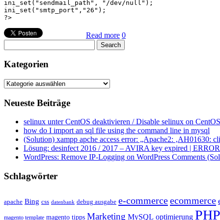
ini_set("sendmail_path", "/dev/null");

ini_set("smtp_port","26");

Read more
0
Kategorien
Kategorien
Neueste Beiträge
selinux unter CentOS deaktivieren / Disable selinux on CentOS
how do I import an sql file using the command line in mysql
(Solution) xampp apche access error: „Apache2: ‚AH01630: clie
Lösung: desinfect 2016 / 2017 – AVIRA key expired | ERROR ap
WordPress: Remove IP-Logging on WordPress Comments (Sol
Schlagwörter
e-commerce
ecommerce
Bing
css
apache
debug ausgabe
datenbank
PH
Marketing
MySQL
optimierung
magento tipps
magento template