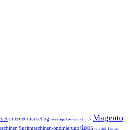
Magento
rnet
internet marketing
java-script
kostenlos
Linux
tipps
Suchmaschinen-optimierung
aschinen
tutorial
Twitter