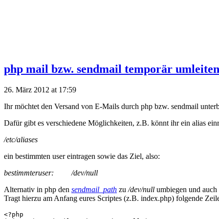
php mail bzw. sendmail temporär umleiten 
26. März 2012 at 17:59
Ihr möchtet den Versand von E-Mails durch php bzw. sendmail unter
Dafür gibt es verschiedene Möglichkeiten, z.B. könnt ihr ein alias einr
/etc/aliases
ein bestimmten user eintragen sowie das Ziel, also:
bestimmteruser: /dev/null
Alternativ in php den
sendmail_path
zu
/dev/null
umbiegen und auch 
Tragt hierzu am Anfang eures Scriptes (z.B. index.php) folgende Zeile
<?php
