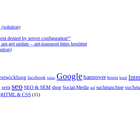
 (solution)
nt denied by server configuration'“
t-get update – apt-transport-https benötigt
ution)
Google
Inte
hannover
entwicklung
facebook
howto
html
fehler
P
seo
sem
SEO & SEM
suchm
shop
Social-Media
suchmaschine
sql
X)HTML & CSS
(11)