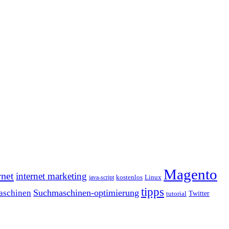
Magento
rnet
internet marketing
java-script
kostenlos
Linux
tipps
Suchmaschinen-optimierung
aschinen
tutorial
Twitter