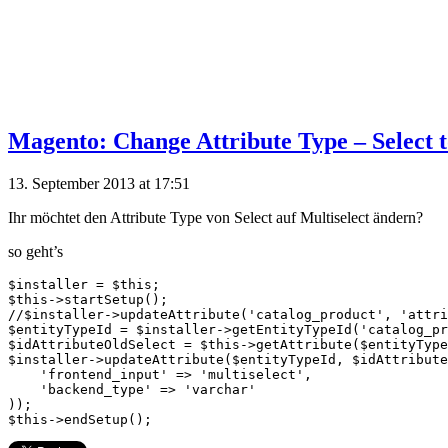
Magento: Change Attribute Type – Select t
13. September 2013 at 17:51
Ihr möchtet den Attribute Type von Select auf Multiselect ändern?
so geht’s
$installer = $this;

$this->startSetup();

//$installer->updateAttribute('catalog_product', 'attri
$entityTypeId = $installer->getEntityTypeId('catalog_pr
$idAttributeOldSelect = $this->getAttribute($entityType
$installer->updateAttribute($entityTypeId, $idAttribute
    'frontend_input' => 'multiselect',

    'backend_type' => 'varchar'

));
