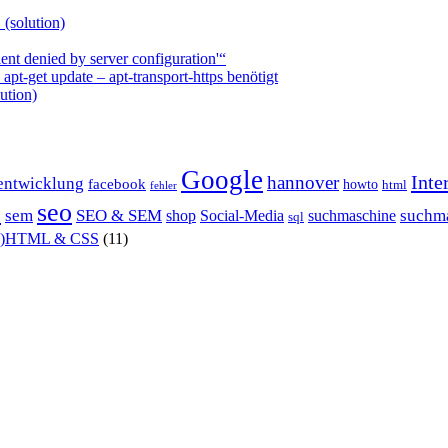
 (solution)
nt denied by server configuration'“
t-get update – apt-transport-https benötigt
ution)
Google
Inte
hannover
entwicklung
facebook
howto
html
fehler
P
seo
sem
SEO & SEM
suchm
shop
Social-Media
suchmaschine
sql
X)HTML & CSS
(11)