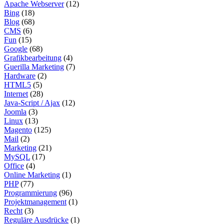
Apache Webserver
(12)
Bing
(18)
Blog
(68)
CMS
(6)
Fun
(15)
Google
(68)
Grafikbearbeitung
(4)
Guerilla Marketing
(7)
Hardware
(2)
HTML5
(5)
Internet
(28)
Java-Script / Ajax
(12)
Joomla
(3)
Linux
(13)
Magento
(125)
Mail
(2)
Marketing
(21)
MySQL
(17)
Office
(4)
Online Marketing
(1)
PHP
(77)
Programmierung
(96)
Projektmanagement
(1)
Recht
(3)
Reguläre Ausdrücke
(1)