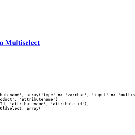
o Multiselect
butename', array('type' => 'varchar', 'input' => 'multis
oduct', 'attributename');

Id, 'attributename', 'attribute_id');

OldSelect, array(
