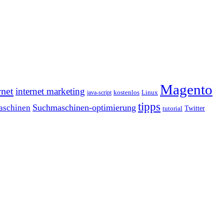
Magento
rnet
internet marketing
java-script
kostenlos
Linux
tipps
Suchmaschinen-optimierung
aschinen
tutorial
Twitter