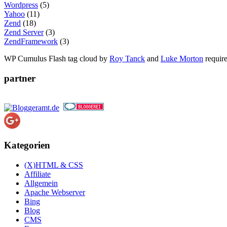
Wordpress
(5)
Yahoo
(11)
Zend
(18)
Zend Server
(3)
ZendFramework
(3)
WP Cumulus Flash tag cloud by
Roy Tanck
and
Luke Morton
requir
partner
Kategorien
(X)HTML & CSS
Affiliate
Allgemein
Apache Webserver
Bing
Blog
CMS