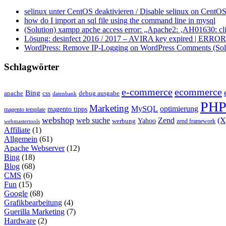
selinux unter CentOS deaktivieren / Disable selinux on CentOS
how do I import an sql file using the command line in mysql
(Solution) xampp apche access error: „Apache2: ‚AH01630: clie
Lösung: desinfect 2016 / 2017 – AVIRA key expired | ERROR ap
WordPress: Remove IP-Logging on WordPress Comments (Sol
Schlagwörter
e-commerce
ecommerce
Bing
css
apache
debug ausgabe
datenbank
PH
Marketing
MySQL
optimierung
magento tipps
magento template
webshop
web suche
Zend
(
Yahoo
werbung
zend framework
webmastertools
Affiliate
(1)
Allgemein
(61)
Apache Webserver
(12)
Bing
(18)
Blog
(68)
CMS
(6)
Fun
(15)
Google
(68)
Grafikbearbeitung
(4)
Guerilla Marketing
(7)
Hardware
(2)