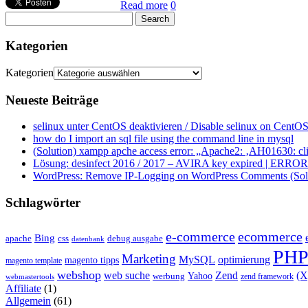
Read more
0
Kategorien
Kategorien
Neueste Beiträge
selinux unter CentOS deaktivieren / Disable selinux on CentOS
how do I import an sql file using the command line in mysql
(Solution) xampp apche access error: „Apache2: ‚AH01630: clie
Lösung: desinfect 2016 / 2017 – AVIRA key expired | ERROR ap
WordPress: Remove IP-Logging on WordPress Comments (Sol
Schlagwörter
e-commerce
ecommerce
Bing
css
apache
debug ausgabe
datenbank
PH
Marketing
MySQL
optimierung
magento tipps
magento template
webshop
web suche
Zend
(
Yahoo
werbung
zend framework
webmastertools
Affiliate
(1)
Allgemein
(61)