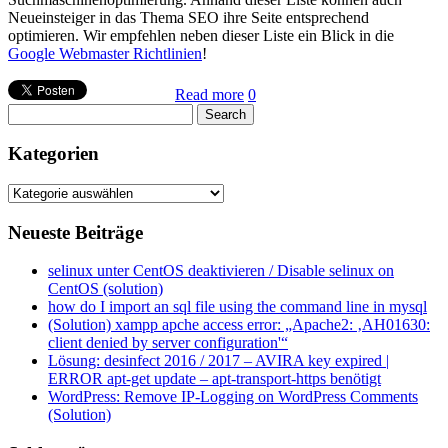
Neueinsteiger in das Thema SEO ihre Seite entsprechend
optimieren. Wir empfehlen neben dieser Liste ein Blick in die
Google Webmaster Richtlinien
!
Read more
0
Kategorien
Kategorien
Neueste Beiträge
selinux unter CentOS deaktivieren / Disable selinux on
CentOS (solution)
how do I import an sql file using the command line in mysql
(Solution) xampp apche access error: „Apache2: ‚AH01630:
client denied by server configuration'“
Lösung: desinfect 2016 / 2017 – AVIRA key expired |
ERROR apt-get update – apt-transport-https benötigt
WordPress: Remove IP-Logging on WordPress Comments
(Solution)