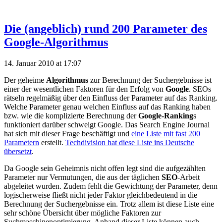
Die (angeblich) rund 200 Parameter des
Google-Algorithmus
14. Januar 2010 at 17:07
Der geheime
Algorithmus
zur Berechnung der Suchergebnisse ist
einer der wesentlichen Faktoren für den Erfolg von
Google
. SEOs
rätseln regelmäßig über den Einfluss der Parameter auf das Ranking.
Welche Parameter genau welchen Einfluss auf das Ranking haben
bzw. wie die komplizierte Berechnung der
Google-Ranking
s
funktioniert darüber schweigt Google. Das Search Engine Journal
hat sich mit dieser Frage beschäftigt und
eine Liste mit fast 200
Parametern
erstellt.
Techdivision hat diese Liste ins Deutsche
übersetzt
.
Da Google sein Geheimnis nicht offen legt sind die aufgezählten
Parameter nur Vermutungen, die aus der täglichen
SEO
-Arbeit
abgeleitet wurden. Zudem fehlt die Gewichtung der Parameter, denn
logischerweise fließt nicht jeder Faktor gleichbedeutend in die
Berechnung der Suchergebnisse ein. Trotz allem ist diese Liste eine
sehr schöne Übersicht über mögliche Faktoren zur
Suchmaschinenoptimierung. Anhand dieser Liste können auch