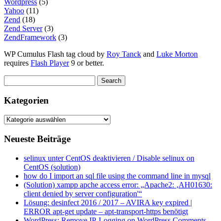
Wordpress
(5)
Yahoo
(11)
Zend
(18)
Zend Server
(3)
ZendFramework
(3)
WP Cumulus Flash tag cloud by
Roy Tanck
and
Luke Morton
requires
Flash Player
9 or better.
Kategorien
Kategorien
Neueste Beiträge
selinux unter CentOS deaktivieren / Disable selinux on
CentOS (solution)
how do I import an sql file using the command line in mysql
(Solution) xampp apche access error: „Apache2: ‚AH01630:
client denied by server configuration'“
Lösung: desinfect 2016 / 2017 – AVIRA key expired |
ERROR apt-get update – apt-transport-https benötigt
WordPress: Remove IP-Logging on WordPress Comments