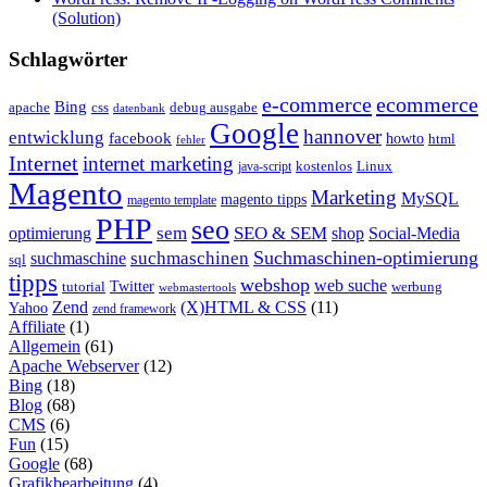
(Solution)
Schlagwörter
e-commerce
ecommerce
Bing
css
apache
debug ausgabe
datenbank
Google
hannover
entwicklung
facebook
howto
html
fehler
Internet
internet marketing
java-script
kostenlos
Linux
Magento
Marketing
MySQL
magento tipps
magento template
PHP
seo
sem
SEO & SEM
optimierung
shop
Social-Media
Suchmaschinen-optimierung
suchmaschinen
suchmaschine
sql
tipps
webshop
web suche
tutorial
Twitter
werbung
webmastertools
Zend
(X)HTML & CSS
(11)
Yahoo
zend framework
Affiliate
(1)
Allgemein
(61)
Apache Webserver
(12)
Bing
(18)
Blog
(68)
CMS
(6)
Fun
(15)
Google
(68)
Grafikbearbeitung
(4)