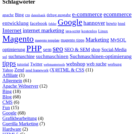
Schlagwörter
e-commerce
ecommerce
Bing
css
apache
debug ausgabe
datenbank
Google
hannover
entwicklung
facebook
howto
html
fehler
Internet
internet marketing
java-script
kostenlos
Linux
Magento
Marketing
MySQL
magento tipps
magento template
PHP
seo
sem
SEO & SEM
optimierung
shop
Social-Media
Suchmaschinen-optimierung
suchmaschinen
suchmaschine
sql
tipps
webshop
web suche
tutorial
Twitter
werbung
webmastertools
Zend
(X)HTML & CSS
(11)
Yahoo
zend framework
Affiliate
(1)
Allgemein
(61)
Apache Webserver
(12)
Bing
(18)
Blog
(68)
CMS
(6)
Fun
(15)
Google
(68)
Grafikbearbeitung
(4)
Guerilla Marketing
(7)
Hardware
(2)