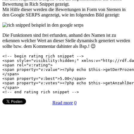
Bewertung in Rich Snippet gezeigt.
Mit Hilfe dieser werden die Bewertungen in Form von Sternen in
den Google SERPS angezeigt, wie im folgenden Bild gezeigt:
Die Funktionen sind frei erfunden, anhand des Namen ist zu
erkennen welcher Wert an dieser Stelle dynamisch generiert werden
sollte bzw. dem Kommentar dahinter als Bsp.! 😉
<!-- begin rating rich snippet -->

<span style="visibility:hidden;" xmlns:v="http://rdf.da
<span rel="v:rating">

<span property="v:value"><?php echo $this->getDerProzen
</span>

<span property="v:best">5.00</span>

<span property="v:votes"><?php echo $this->getAnzahlDer
</span>

Read more
0