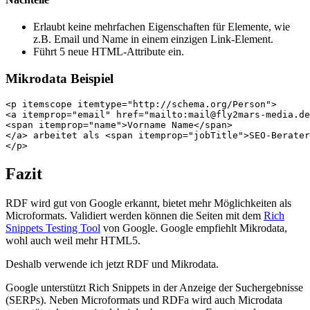
Erlaubt keine mehrfachen Eigenschaften für Elemente, wie
z.B. Email und Name in einem einzigen Link-Element.
Führt 5 neue HTML-Attribute ein.
Mikrodata Beispiel
<p itemscope itemtype="http://schema.org/Person">

<a itemprop="email" href="mailto:mail@fly2mars-media.de
<span itemprop="name">Vorname Name</span>

</a> arbeitet als <span itemprop="jobTitle">SEO-Berater
Fazit
RDF wird gut von Google erkannt, bietet mehr Möglichkeiten als
Microformats. Validiert werden können die Seiten mit dem
Rich
Snippets Testing Tool
von Google. Google empfiehlt Mikrodata,
wohl auch weil mehr HTML5.
Deshalb verwende ich jetzt RDF und Mikrodata.
Google unterstützt
Rich Snippets in der Anzeige der Suchergebnisse
(SERPs). Neben Microformats und RDFa wird auch Microdata