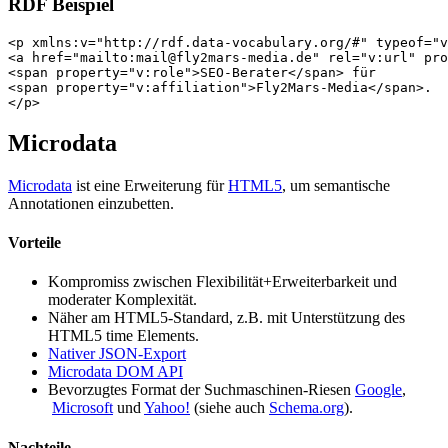
RDF Beispiel
<p xmlns:v="http://rdf.data-vocabulary.org/#" typeof="v
<a href="mailto:mail@fly2mars-media.de" rel="v:url" pro
<span property="v:role">SEO-Berater</span> für

<span property="v:affiliation">Fly2Mars-Media</span>.

Microdata
Microdata
ist eine Erweiterung für
HTML5
, um semantische
Annotationen einzubetten.
Vorteile
Kompromiss zwischen Flexibilität+Erweiterbarkeit und
moderater Komplexität.
Näher am HTML5-Standard, z.B. mit Unterstützung des
HTML5 time Elements.
Nativer JSON-Export
Microdata DOM API
Bevorzugtes Format der Suchmaschinen-Riesen
Google
,
Microsoft
und
Yahoo!
(siehe auch
Schema.org
).
Nachteile