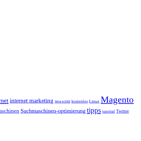
Magento
rnet
internet marketing
java-script
kostenlos
Linux
tipps
Suchmaschinen-optimierung
aschinen
tutorial
Twitter