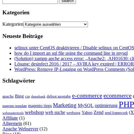
Kategorien
Kategorien
Neueste Beiträge
selinux unter CentOS deaktivieren / Disable selinux on CentOS
how do I import an sql file using the command line in mysql
(Solution) xampp apche access error: „Apache2: ‚AH01630: clie
Lösung: desinfect 2016 / 2017 – AVIRA key expired | ERROR ap
WordPress: Remove IP-Logging on WordPress Comments (Sol
Schlagwörter
e-commerce
ecommerce
Bing
css
apache
debug ausgabe
datenbank
PH
Marketing
MySQL
optimierung
magento tipps
magento template
webshop
web suche
Zend
(
Yahoo
werbung
zend framework
webmastertools
Affiliate
(1)
Allgemein
(61)
Apache Webserver
(12)