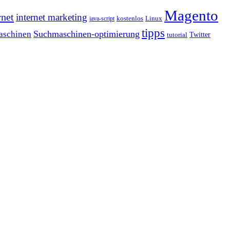
Magento
rnet
internet marketing
java-script
kostenlos
Linux
tipps
Suchmaschinen-optimierung
aschinen
tutorial
Twitter