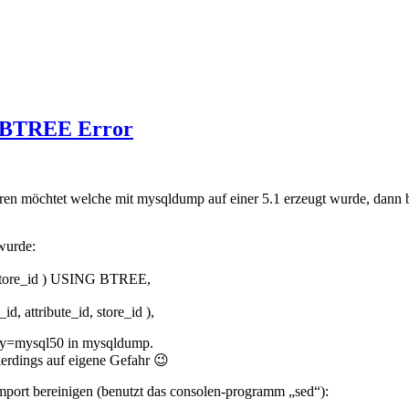
G BTREE Error
 möchtet welche mit mysqldump auf einer 5.1 erzeugt wurde, dann b
 wurde:
 store_id ) USING BTREE,
ttribute_id, store_id ),
lity=mysql50 in mysqldump.
erdings auf eigene Gefahr 😉
port bereinigen (benutzt das consolen-programm „sed“):