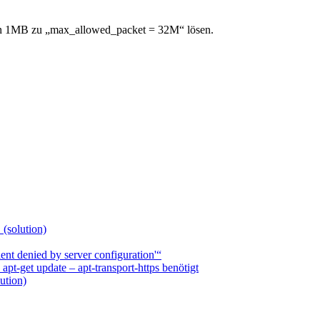
on 1MB zu „max_allowed_packet = 32M“ lösen.
 (solution)
nt denied by server configuration'“
t-get update – apt-transport-https benötigt
ution)