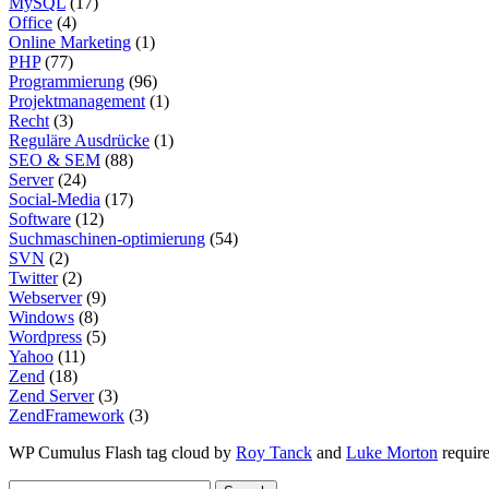
MySQL
(17)
Office
(4)
Online Marketing
(1)
PHP
(77)
Programmierung
(96)
Projektmanagement
(1)
Recht
(3)
Reguläre Ausdrücke
(1)
SEO & SEM
(88)
Server
(24)
Social-Media
(17)
Software
(12)
Suchmaschinen-optimierung
(54)
SVN
(2)
Twitter
(2)
Webserver
(9)
Windows
(8)
Wordpress
(5)
Yahoo
(11)
Zend
(18)
Zend Server
(3)
ZendFramework
(3)
WP Cumulus Flash tag cloud by
Roy Tanck
and
Luke Morton
requir