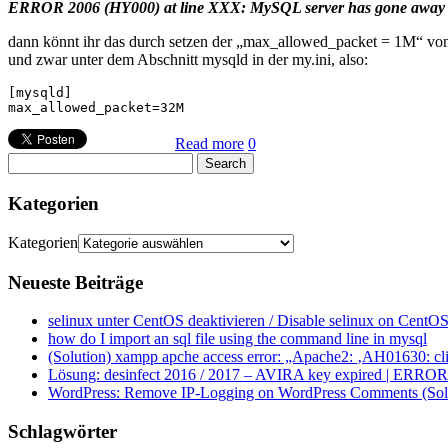
ERROR 2006 (HY000) at line XXX: MySQL server has gone away
dann könnt ihr das durch setzen der „max_allowed_packet = 1M“ v
und zwar unter dem Abschnitt mysqld in der my.ini, also:
[mysqld]

Read more
0
Kategorien
Kategorien
Neueste Beiträge
selinux unter CentOS deaktivieren / Disable selinux on CentOS
how do I import an sql file using the command line in mysql
(Solution) xampp apche access error: „Apache2: ‚AH01630: clie
Lösung: desinfect 2016 / 2017 – AVIRA key expired | ERROR ap
WordPress: Remove IP-Logging on WordPress Comments (Sol
Schlagwörter