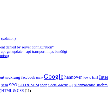
 (solution)
nt denied by server configuration'“
t-get update – apt-transport-https benötigt
ution)
Google
Inte
hannover
entwicklung
facebook
howto
html
fehler
P
seo
sem
SEO & SEM
suchm
shop
Social-Media
suchmaschine
sql
X)HTML & CSS
(11)