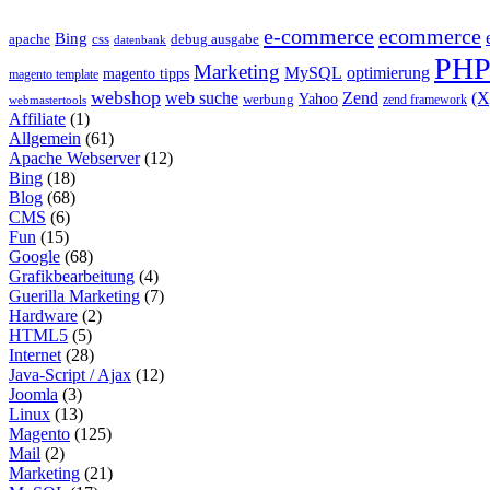
e-commerce
ecommerce
Bing
css
apache
debug ausgabe
datenbank
PH
Marketing
MySQL
optimierung
magento tipps
magento template
webshop
web suche
Zend
(
Yahoo
werbung
zend framework
webmastertools
Affiliate
(1)
Allgemein
(61)
Apache Webserver
(12)
Bing
(18)
Blog
(68)
CMS
(6)
Fun
(15)
Google
(68)
Grafikbearbeitung
(4)
Guerilla Marketing
(7)
Hardware
(2)
HTML5
(5)
Internet
(28)
Java-Script / Ajax
(12)
Joomla
(3)
Linux
(13)
Magento
(125)
Mail
(2)
Marketing
(21)