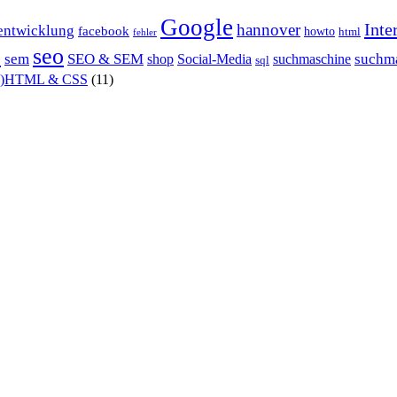
Google
Inte
hannover
entwicklung
facebook
howto
html
fehler
P
seo
sem
SEO & SEM
suchm
shop
Social-Media
suchmaschine
sql
X)HTML & CSS
(11)