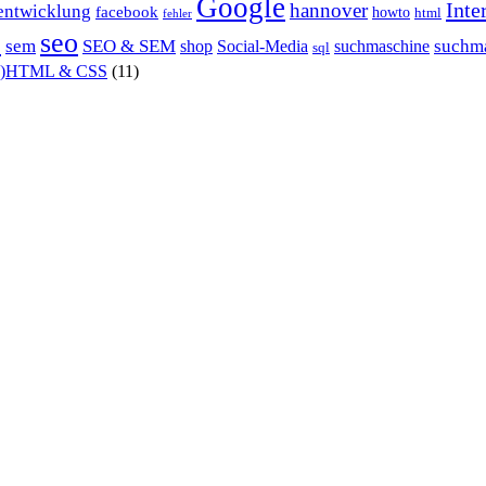
Google
Inte
hannover
entwicklung
facebook
howto
html
fehler
P
seo
sem
SEO & SEM
suchm
shop
Social-Media
suchmaschine
sql
X)HTML & CSS
(11)