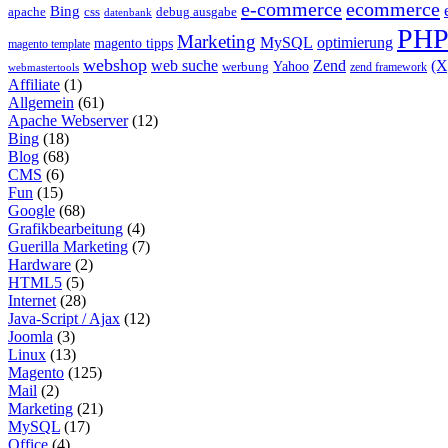
e-commerce
ecommerce
Bing
css
apache
debug ausgabe
datenbank
PH
Marketing
MySQL
optimierung
magento tipps
magento template
webshop
web suche
Zend
(
Yahoo
werbung
zend framework
webmastertools
Affiliate
(1)
Allgemein
(61)
Apache Webserver
(12)
Bing
(18)
Blog
(68)
CMS
(6)
Fun
(15)
Google
(68)
Grafikbearbeitung
(4)
Guerilla Marketing
(7)
Hardware
(2)
HTML5
(5)
Internet
(28)
Java-Script / Ajax
(12)
Joomla
(3)
Linux
(13)
Magento
(125)
Mail
(2)
Marketing
(21)
MySQL
(17)
Office
(4)