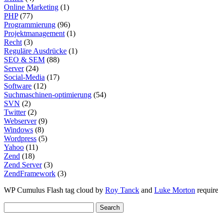
Online Marketing
(1)
PHP
(77)
Programmierung
(96)
Projektmanagement
(1)
Recht
(3)
Reguläre Ausdrücke
(1)
SEO & SEM
(88)
Server
(24)
Social-Media
(17)
Software
(12)
Suchmaschinen-optimierung
(54)
SVN
(2)
Twitter
(2)
Webserver
(9)
Windows
(8)
Wordpress
(5)
Yahoo
(11)
Zend
(18)
Zend Server
(3)
ZendFramework
(3)
WP Cumulus Flash tag cloud by
Roy Tanck
and
Luke Morton
requir