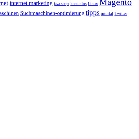
Magento
rnet
internet marketing
java-script
kostenlos
Linux
tipps
Suchmaschinen-optimierung
aschinen
tutorial
Twitter