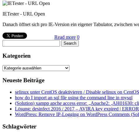
IETester - URL Open
Danach öffnet sich pro IE-Version ein eigener Tabulator, zwischen w
Read more
0
Kategorien
Kategorien
Neueste Beiträge
selinux unter CentOS deaktivieren / Disable selinux on CentOS
how do I import an sql file using the command line in mysql
(Solution) xampp apche access error: „Apache2: ‚AH01630: clie
Lösung: desinfect 2016 / 2017 – AVIRA key expired | ERROR ap
WordPress: Remove IP-Logging on WordPress Comments (Sol
Schlagwörter