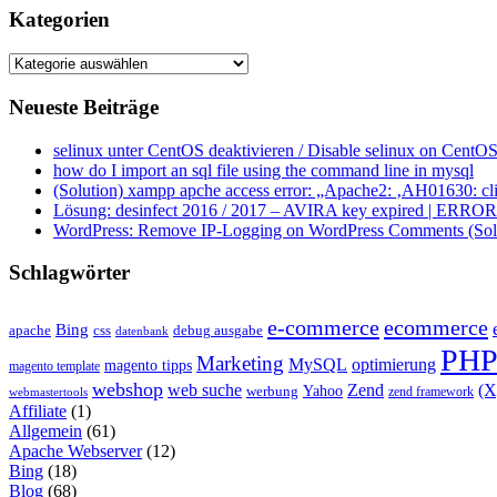
Kategorien
Kategorien
Neueste Beiträge
selinux unter CentOS deaktivieren / Disable selinux on CentOS
how do I import an sql file using the command line in mysql
(Solution) xampp apche access error: „Apache2: ‚AH01630: clie
Lösung: desinfect 2016 / 2017 – AVIRA key expired | ERROR ap
WordPress: Remove IP-Logging on WordPress Comments (Sol
Schlagwörter
e-commerce
ecommerce
Bing
css
apache
debug ausgabe
datenbank
PH
Marketing
MySQL
optimierung
magento tipps
magento template
webshop
web suche
Zend
(
Yahoo
werbung
zend framework
webmastertools
Affiliate
(1)
Allgemein
(61)
Apache Webserver
(12)
Bing
(18)
Blog
(68)