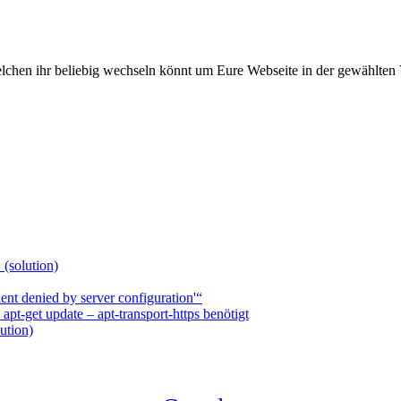
elchen ihr beliebig wechseln könnt um Eure Webseite in der gewählten 
 (solution)
nt denied by server configuration'“
t-get update – apt-transport-https benötigt
ution)