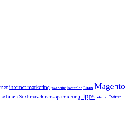
Magento
rnet
internet marketing
java-script
kostenlos
Linux
tipps
Suchmaschinen-optimierung
aschinen
tutorial
Twitter