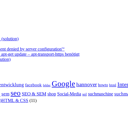
 (solution)
nt denied by server configuration'“
t-get update – apt-transport-https benötigt
ution)
Google
Inte
hannover
entwicklung
facebook
howto
html
fehler
P
seo
sem
SEO & SEM
suchm
shop
Social-Media
suchmaschine
sql
X)HTML & CSS
(11)