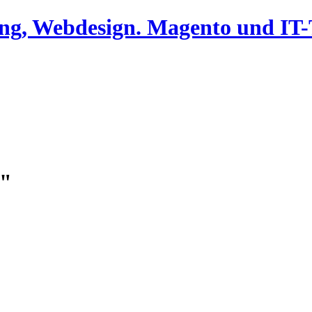
ing, Webdesign. Magento und I
i"