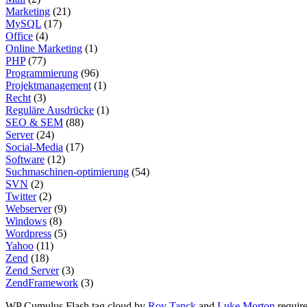
Marketing
(21)
MySQL
(17)
Office
(4)
Online Marketing
(1)
PHP
(77)
Programmierung
(96)
Projektmanagement
(1)
Recht
(3)
Reguläre Ausdrücke
(1)
SEO & SEM
(88)
Server
(24)
Social-Media
(17)
Software
(12)
Suchmaschinen-optimierung
(54)
SVN
(2)
Twitter
(2)
Webserver
(9)
Windows
(8)
Wordpress
(5)
Yahoo
(11)
Zend
(18)
Zend Server
(3)
ZendFramework
(3)
WP Cumulus Flash tag cloud by
Roy Tanck
and
Luke Morton
requir