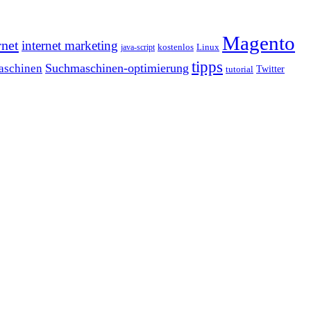
Magento
rnet
internet marketing
java-script
kostenlos
Linux
tipps
Suchmaschinen-optimierung
aschinen
tutorial
Twitter