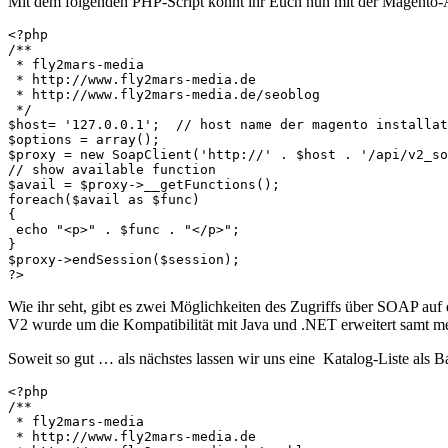
Mit dem folgenden PHP-Script könnt ihr Euch nun mit der Magento-A
<?php

/**

 * fly2mars-media

 * http://www.fly2mars-media.de

 * http://www.fly2mars-media.de/seoblog

 */

$host= '127.0.0.1';  // host name der magento installat
$options = array();

$proxy = new SoapClient('http://' . $host . '/api/v2_so
// show available function

$avail = $proxy->__getFunctions();

foreach($avail as $func)

{

 echo "<p>" . $func . "</p>";

}

$proxy->endSession($session);

Wie ihr seht, gibt es zwei Möglichkeiten des Zugriffs über SOAP au
V2 wurde um die Kompatibilität mit Java und .NET erweitert samt meh
Soweit so gut … als nächstes lassen wir uns eine Katalog-Liste als
<?php

/**

 * fly2mars-media

 * http://www.fly2mars-media.de
