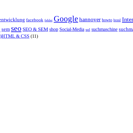
Google
Inte
hannover
entwicklung
facebook
howto
html
fehler
P
seo
sem
SEO & SEM
suchm
shop
Social-Media
suchmaschine
sql
X)HTML & CSS
(11)