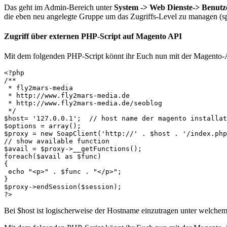
Das geht im Admin-Bereich unter
System -> Web Dienste-> Benutz
die eben neu angelegte Gruppe um das Zugriffs-Level zu managen (sp
Zugriff über externen PHP-Script auf Magento API
Mit dem folgenden PHP-Script könnt ihr Euch nun mit der Magento-A
<?php

/**

 * fly2mars-media

 * http://www.fly2mars-media.de

 * http://www.fly2mars-media.de/seoblog

 */

$host= '127.0.0.1';  // host name der magento installat
$options = array();

$proxy = new SoapClient('http://' . $host . '/index.php
// show available function

$avail = $proxy->__getFunctions();

foreach($avail as $func)

{

 echo "<p>" . $func . "</p>";

}

$proxy->endSession($session);

Bei $host ist logischerweise der Hostname einzutragen unter welchem