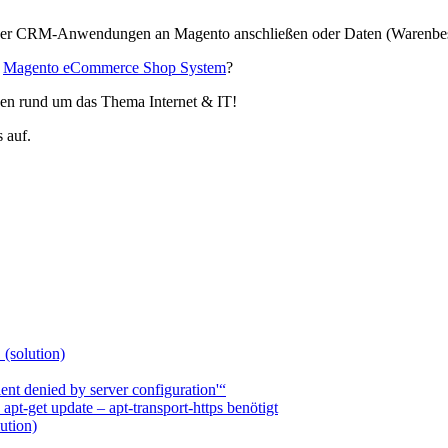
 oder CRM-Anwendungen an Magento anschließen oder Daten (Warenbes
s
Magento eCommerce Shop System
?
hen rund um das Thema Internet & IT!
 auf.
 (solution)
nt denied by server configuration'“
t-get update – apt-transport-https benötigt
ution)