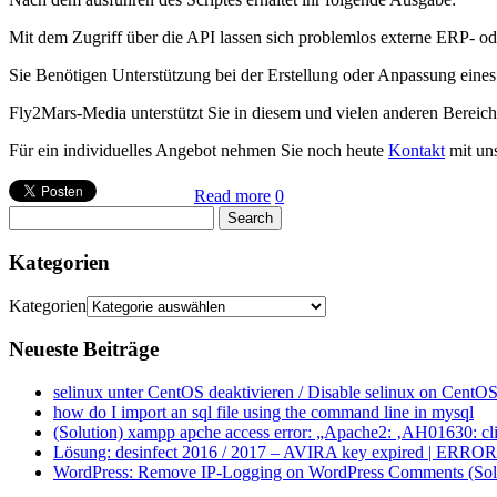
Mit dem Zugriff über die API lassen sich problemlos externe ERP-
Sie Benötigen Unterstützung bei der Erstellung oder Anpassung eine
Fly2Mars-Media unterstützt Sie in diesem und vielen anderen Bereic
Für ein individuelles Angebot nehmen Sie noch heute
Kontakt
mit uns
Read more
0
Kategorien
Kategorien
Neueste Beiträge
selinux unter CentOS deaktivieren / Disable selinux on CentOS
how do I import an sql file using the command line in mysql
(Solution) xampp apche access error: „Apache2: ‚AH01630: clie
Lösung: desinfect 2016 / 2017 – AVIRA key expired | ERROR ap
WordPress: Remove IP-Logging on WordPress Comments (Sol