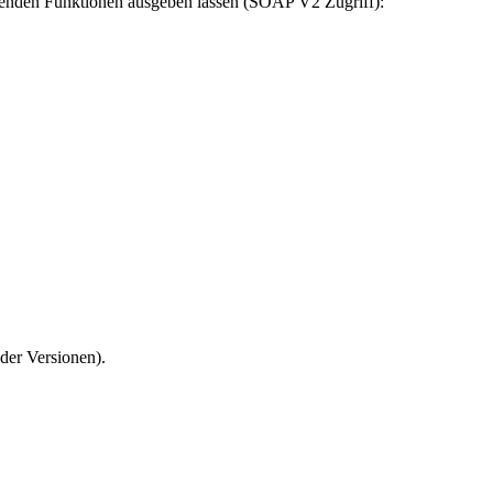
henden Funktionen ausgeben lassen (SOAP V2 Zugriff):
der Versionen).