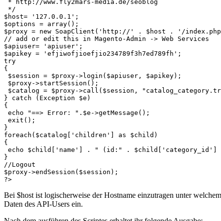
 * http://www.fly2mars-media.de/seoblog

 */

$host= '127.0.0.1';

$options = array();

$proxy = new SoapClient('http://' . $host . '/index.php
// add or edit this in Magento-Admin -> Web Services

$apiuser= 'apiuser';

$apikey = 'efjiwofjioefjio234789f3h7ed789fh';

try

{

 $session = $proxy->login($apiuser, $apikey);

 $proxy->startSession();

 $catalog = $proxy->call($session, "catalog_category.tr
} catch (Exception $e)

{

 echo "==> Error: ".$e->getMessage();

 exit();

}

foreach($catalog['children'] as $child)

{

 echo $child['name'] . " (id:" . $child['category_id'] 
}

//Logout

$proxy->endSession($session);

Bei $host ist logischerweise der Hostname einzutragen unter welche
Daten des API-Users ein.
Nach dem ausführen des Scriptes erhaltet ihr folgende Ausgabe: