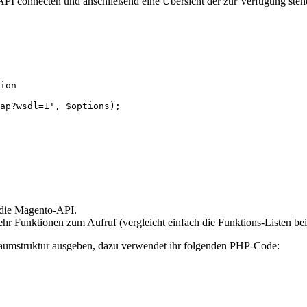
PI connecten und anschließend eine Übersicht der zur Verfügung ste
ion

ap?wsdl=1', $options);

f die Magento-API.
r Funktionen zum Aufruf (vergleicht einfach die Funktions-Listen bei
 Baumstruktur ausgeben, dazu verwendet ihr folgenden PHP-Code: