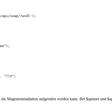
/api/soap/?wsdl');

ee");

. ")\n";

m die Magentoinstallation aufgerufen werden kann. Bei $apiuser und $