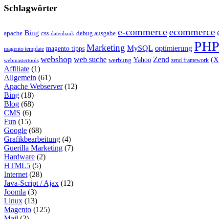
Schlagwörter
e-commerce
ecommerce
Bing
css
apache
debug ausgabe
datenbank
PH
Marketing
MySQL
optimierung
magento tipps
magento template
webshop
web suche
Zend
(
Yahoo
werbung
zend framework
webmastertools
Affiliate
(1)
Allgemein
(61)
Apache Webserver
(12)
Bing
(18)
Blog
(68)
CMS
(6)
Fun
(15)
Google
(68)
Grafikbearbeitung
(4)
Guerilla Marketing
(7)
Hardware
(2)
HTML5
(5)
Internet
(28)
Java-Script / Ajax
(12)
Joomla
(3)
Linux
(13)
Magento
(125)
Mail
(2)