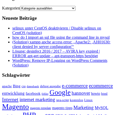
Kategorien
Neueste Beiträge
selinux unter CentOS deaktivieren / Disable selinux on
CentOS (solution)
how do I import an sql file using the command line in mysql
(Solution) xampp apche access error: „Apache2: ‚AH01630:
client denied by server configuration'“
Lösung: desinfect 2016 / 2017 – AVIRA key expired |
ERROR apt-get update – apt-transport-https benötigt
WordPress: Remove IP-Logging on WordPress Comments
(Solution)
Schlagwörter
e-commerce
ecommerce
Bing
css
apache
debug ausgabe
datenbank
Google
hannover
entwicklung
facebook
howto
html
fehler
Internet
internet marketing
java-script
kostenlos
Linux
Magento
Marketing
MySQL
magento tipps
magento template
PHP