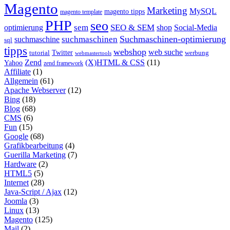
Magento
Marketing
MySQL
magento tipps
magento template
PHP
seo
sem
SEO & SEM
optimierung
shop
Social-Media
Suchmaschinen-optimierung
suchmaschinen
suchmaschine
sql
tipps
webshop
web suche
tutorial
Twitter
werbung
webmastertools
Zend
(X)HTML & CSS
(11)
Yahoo
zend framework
Affiliate
(1)
Allgemein
(61)
Apache Webserver
(12)
Bing
(18)
Blog
(68)
CMS
(6)
Fun
(15)
Google
(68)
Grafikbearbeitung
(4)
Guerilla Marketing
(7)
Hardware
(2)
HTML5
(5)
Internet
(28)
Java-Script / Ajax
(12)
Joomla
(3)
Linux
(13)
Magento
(125)
Mail
(2)