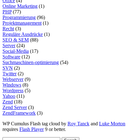
Office
(4)
Online Marketing
(1)
PHP
(77)
Programmierung
(96)
Projektmanagement
(1)
Recht
(3)
Reguläre Ausdrücke
(1)
SEO & SEM
(88)
Server
(24)
Social-Media
(17)
Software
(12)
Suchmaschinen-optimierung
(54)
SVN
(2)
Twitter
(2)
Webserver
(9)
Windows
(8)
Wordpress
(5)
Yahoo
(11)
Zend
(18)
Zend Server
(3)
ZendFramework
(3)
WP Cumulus Flash tag cloud by
Roy Tanck
and
Luke Morton
requires
Flash Player
9 or better.