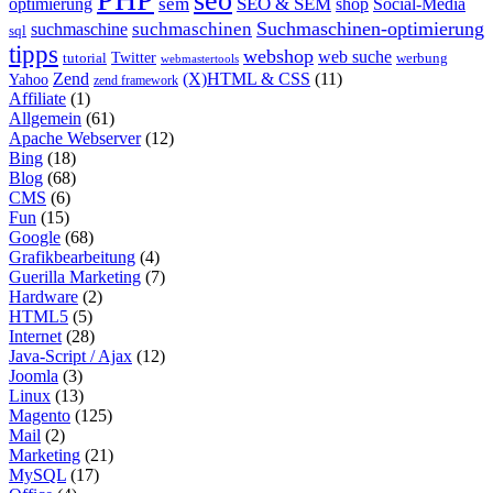
seo
sem
SEO & SEM
optimierung
shop
Social-Media
Suchmaschinen-optimierung
suchmaschinen
suchmaschine
sql
tipps
webshop
web suche
tutorial
Twitter
werbung
webmastertools
Zend
(X)HTML & CSS
(11)
Yahoo
zend framework
Affiliate
(1)
Allgemein
(61)
Apache Webserver
(12)
Bing
(18)
Blog
(68)
CMS
(6)
Fun
(15)
Google
(68)
Grafikbearbeitung
(4)
Guerilla Marketing
(7)
Hardware
(2)
HTML5
(5)
Internet
(28)
Java-Script / Ajax
(12)
Joomla
(3)
Linux
(13)
Magento
(125)
Mail
(2)
Marketing
(21)
MySQL
(17)