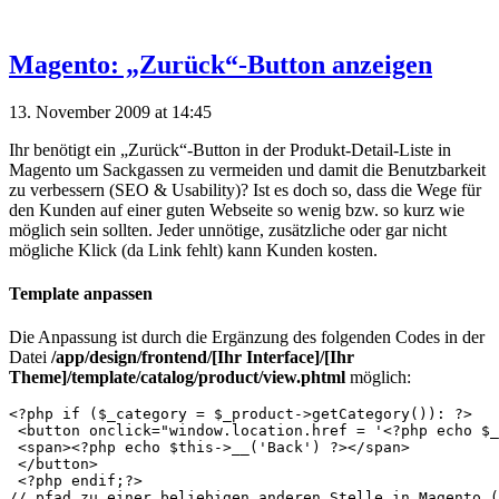
Magento: „Zurück“-Button anzeigen
13. November 2009 at 14:45
Ihr benötigt ein „Zurück“-Button in der Produkt-Detail-Liste in
Magento um Sackgassen zu vermeiden und damit die Benutzbarkeit
zu verbessern (SEO & Usability)? Ist es doch so, dass die Wege für
den Kunden auf einer guten Webseite so wenig bzw. so kurz wie
möglich sein sollten. Jeder unnötige, zusätzliche oder gar nicht
mögliche Klick (da Link fehlt) kann Kunden kosten.
Template anpassen
Die Anpassung ist durch die Ergänzung des folgenden Codes in der
Datei
/app/design/frontend/[Ihr Interface]/[Ihr
Theme]/template/catalog/product/view.phtml
möglich:
<?php if ($_category = $_product->getCategory()): ?>

 <button onclick="window.location.href = '<?php echo $_
 <span><?php echo $this->__('Back') ?></span>

 </button>

 <?php endif;?>

// pfad zu einer beliebigen anderen Stelle in Magento (