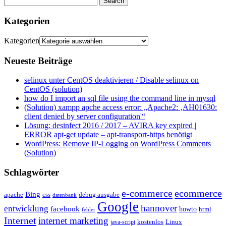
Kategorien
Kategorien
Neueste Beiträge
selinux unter CentOS deaktivieren / Disable selinux on
CentOS (solution)
how do I import an sql file using the command line in mysql
(Solution) xampp apche access error: „Apache2: ‚AH01630:
client denied by server configuration'“
Lösung: desinfect 2016 / 2017 – AVIRA key expired |
ERROR apt-get update – apt-transport-https benötigt
WordPress: Remove IP-Logging on WordPress Comments
(Solution)
Schlagwörter
e-commerce
ecommerce
Bing
css
apache
debug ausgabe
datenbank
Google
hannover
entwicklung
facebook
howto
html
fehler
Internet
internet marketing
java-script
kostenlos
Linux