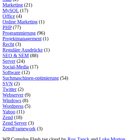
Marketing
(21)
MySQL
(17)
Office
(4)
Online Marketing
(1)
PHP
(77)
Programmierung
(96)
Projektmanagement
(1)
Recht
(3)
Reguläre Ausdrücke
(1)
SEO & SEM
(88)
Server
(24)
Social-Media
(17)
Software
(12)
Suchmaschinen-optimierung
(54)
SVN
(2)
Twitter
(2)
Webserver
(9)
Windows
(8)
Wordpress
(5)
Yahoo
(11)
Zend
(18)
Zend Server
(3)
ZendFramework
(3)
WP Cumulus Flash tag cloud by
Roy Tanck
and
Luke Morton