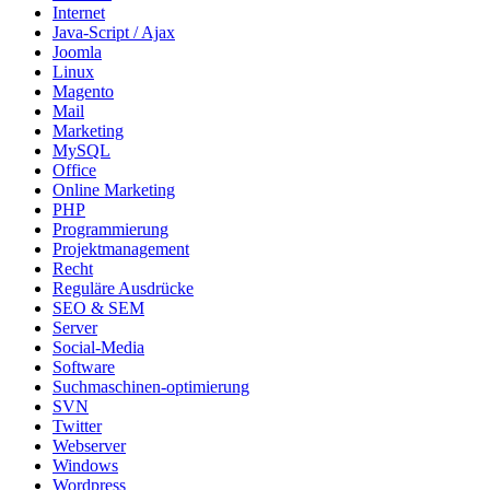
Internet
Java-Script / Ajax
Joomla
Linux
Magento
Mail
Marketing
MySQL
Office
Online Marketing
PHP
Programmierung
Projektmanagement
Recht
Reguläre Ausdrücke
SEO & SEM
Server
Social-Media
Software
Suchmaschinen-optimierung
SVN
Twitter
Webserver
Windows
Wordpress