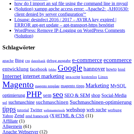
how do I import an sql file using the command line in mysql
(Solution) xampp apche access error: „Apache2: ‚AH01630:
client denied by server configuration'“
Lösung: desinfect 2016 / 2017 – AVIRA key expired |
ERROR apt-get update – apt-transport-https benötigt
WordPress: Remove IP-Logging on WordPress Comments
(Solution)
Schlagwörter
e-commerce
ecommerce
Bing
css
apache
debug ausgabe
datenbank
Google
hannover
entwicklung
facebook
howto
html
fehler
Internet
internet marketing
java-script
kostenlos
Linux
Magento
Marketing
MySQL
magento tipps
magento template
PHP
seo
sem
SEO & SEM
optimierung
shop
Social-Media
Suchmaschinen-optimierung
suchmaschinen
suchmaschine
sql
tipps
webshop
web suche
tutorial
Twitter
werbung
webmastertools
Zend
(X)HTML & CSS
(11)
Yahoo
zend framework
Affiliate
(1)
Allgemein
(61)
Apache Webserver
(12)