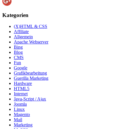
Kategorien
(X)HTML & CSS
Affiliate
Allgemein
Apache Webserver
Bing
Blog
CMS
Fun
Google
Grafikbearbeitung
Guerilla Marketing
Hardware
HTML5
Internet
Java-Script / Ajax
Joomla
Linux
Magento
Mail
Marketing