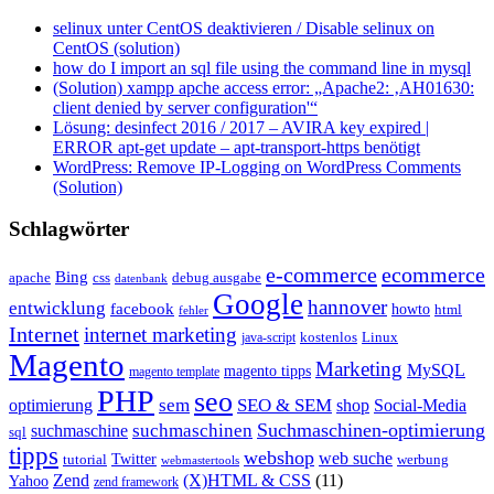
selinux unter CentOS deaktivieren / Disable selinux on
CentOS (solution)
how do I import an sql file using the command line in mysql
(Solution) xampp apche access error: „Apache2: ‚AH01630:
client denied by server configuration'“
Lösung: desinfect 2016 / 2017 – AVIRA key expired |
ERROR apt-get update – apt-transport-https benötigt
WordPress: Remove IP-Logging on WordPress Comments
(Solution)
Schlagwörter
e-commerce
ecommerce
Bing
css
apache
debug ausgabe
datenbank
Google
hannover
entwicklung
facebook
howto
html
fehler
Internet
internet marketing
java-script
kostenlos
Linux
Magento
Marketing
MySQL
magento tipps
magento template
PHP
seo
sem
SEO & SEM
optimierung
shop
Social-Media
Suchmaschinen-optimierung
suchmaschinen
suchmaschine
sql
tipps
webshop
web suche
tutorial
Twitter
werbung
webmastertools
Zend
(X)HTML & CSS
(11)
Yahoo
zend framework