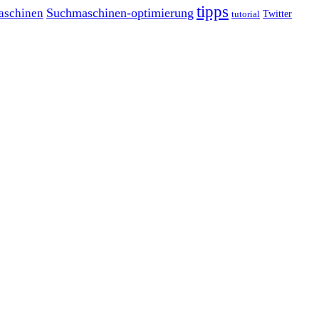
tipps
Suchmaschinen-optimierung
aschinen
tutorial
Twitter