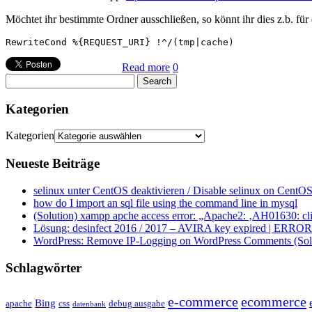
Möchtet ihr bestimmte Ordner ausschließen, so könnt ihr dies z.b. fü
Read more
0
Kategorien
Kategorien
Neueste Beiträge
selinux unter CentOS deaktivieren / Disable selinux on CentOS
how do I import an sql file using the command line in mysql
(Solution) xampp apche access error: „Apache2: ‚AH01630: clie
Lösung: desinfect 2016 / 2017 – AVIRA key expired | ERROR ap
WordPress: Remove IP-Logging on WordPress Comments (Sol
Schlagwörter
e-commerce
ecommerce
Bing
css
apache
debug ausgabe
datenbank