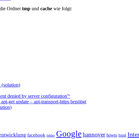
r die Ordner
tmp
und
cache
wie folgt:
 (solution)
nt denied by server configuration'“
t-get update – apt-transport-https benötigt
ution)
Google
Inte
hannover
entwicklung
facebook
howto
html
fehler