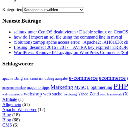
Kategorien
Neueste Beiträge
selinux unter CentOS deaktivieren / Disable selinux on CentOS
how do I import an sql file using the command line in mysql
(Solution) xampp apche access error: „Apache2: ‚AH01630: clie
Lösung: desinfect 2016 / 2017 – AVIRA key expired | ERROR ap
WordPress: Remove IP-Logging on WordPress Comments (Sol
Schlagwörter
e-commerce
ecommerce
Bing
css
apache
debug ausgabe
datenbank
PH
Marketing
MySQL
optimierung
magento tipps
magento template
webshop
web suche
Zend
(
Yahoo
werbung
zend framework
webmastertools
Affiliate
(1)
Allgemein
(61)
Apache Webserver
(12)
Bing
(18)
Blog
(68)
CMS
(6)