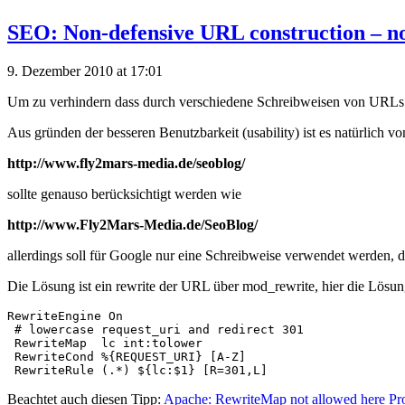
SEO: Non-defensive URL construction – no
9. Dezember 2010 at 17:01
Um zu verhindern dass durch verschiedene Schreibweisen von URLs dup
Aus gründen der besseren Benutzbarkeit (usability) ist es natürlich 
http://www.fly2mars-media.de/seoblog/
sollte genauso berücksichtigt werden wie
http://www.Fly2Mars-Media.de/SeoBlog/
allerdings soll für Google nur eine Schreibweise verwendet werden, da
Die Lösung ist ein rewrite der URL über mod_rewrite, hier die Lösun
RewriteEngine On

 # lowercase request_uri and redirect 301

 RewriteMap  lc int:tolower

 RewriteCond %{REQUEST_URI} [A-Z]

Beachtet auch diesen Tipp:
Apache: RewriteMap not allowed here Pr