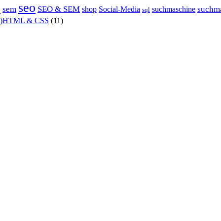
P
seo
sem
SEO & SEM
suchm
shop
Social-Media
suchmaschine
sql
X)HTML & CSS
(11)