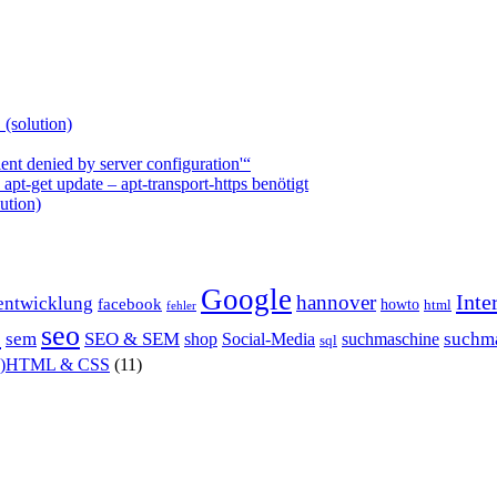
 (solution)
nt denied by server configuration'“
t-get update – apt-transport-https benötigt
ution)
Google
Inte
hannover
entwicklung
facebook
howto
html
fehler
P
seo
sem
SEO & SEM
suchm
shop
Social-Media
suchmaschine
sql
X)HTML & CSS
(11)