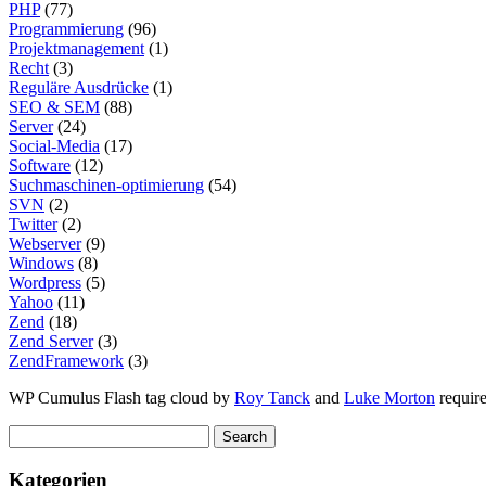
PHP
(77)
Programmierung
(96)
Projektmanagement
(1)
Recht
(3)
Reguläre Ausdrücke
(1)
SEO & SEM
(88)
Server
(24)
Social-Media
(17)
Software
(12)
Suchmaschinen-optimierung
(54)
SVN
(2)
Twitter
(2)
Webserver
(9)
Windows
(8)
Wordpress
(5)
Yahoo
(11)
Zend
(18)
Zend Server
(3)
ZendFramework
(3)
WP Cumulus Flash tag cloud by
Roy Tanck
and
Luke Morton
requir
Kategorien