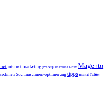
Magento
rnet
internet marketing
java-script
kostenlos
Linux
tipps
Suchmaschinen-optimierung
aschinen
tutorial
Twitter