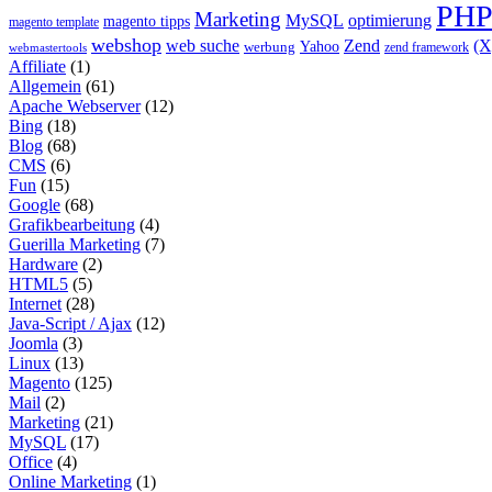
PH
Marketing
MySQL
optimierung
magento tipps
magento template
webshop
web suche
Zend
(
Yahoo
werbung
zend framework
webmastertools
Affiliate
(1)
Allgemein
(61)
Apache Webserver
(12)
Bing
(18)
Blog
(68)
CMS
(6)
Fun
(15)
Google
(68)
Grafikbearbeitung
(4)
Guerilla Marketing
(7)
Hardware
(2)
HTML5
(5)
Internet
(28)
Java-Script / Ajax
(12)
Joomla
(3)
Linux
(13)
Magento
(125)
Mail
(2)
Marketing
(21)
MySQL
(17)
Office
(4)
Online Marketing
(1)