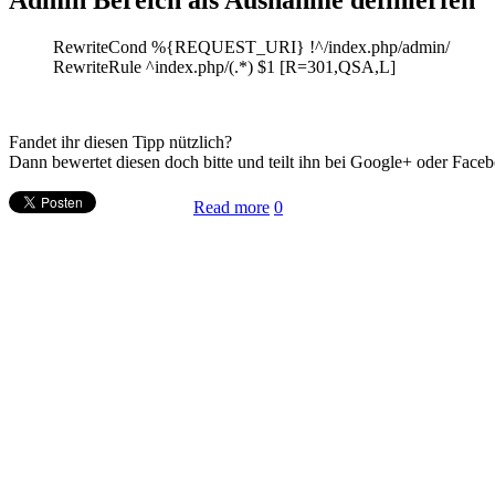
Admin Bereich als Ausnahme definierfen
RewriteCond %{REQUEST_URI} !^/index.php/admin/
RewriteRule ^index.php/(.*) $1 [R=301,QSA,L]
Fandet ihr diesen Tipp nützlich?
Dann bewertet diesen doch bitte und teilt ihn bei Google+ oder Face
Read more
0