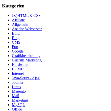
Kategorien
(X)HTML & CSS
Affiliate
Allgemein
Apache Webserver
Bing
Blog
CMS
Fun
Google
Grafikbearbeitung
Guerilla Marketing
Hardware
HTML5
Internet
Java-Script / Ajax
Joomla
Linux
Magento
Mail
Marketing
MySQL
Office