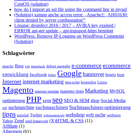
CentOS (solution)
how do I import an sql file using the command line in mysql
(Solution) xampp apche access error: „Apache2: ‚AH01630:
client denied by server configuration'“
Lösung: desinfect 2016 / 2017 – AVIRA key expired |
ERROR apt-get update – apt-transport-https benötigt
WordPress: Remove IP-Logging on WordPress Comments
(Solution)
Schlagwörter
e-commerce
ecommerce
Bing
css
apache
debug ausgabe
datenbank
Google
hannover
entwicklung
facebook
howto
html
fehler
Internet
internet marketing
java-script
kostenlos
Linux
Magento
Marketing
MySQL
magento tipps
magento template
PHP
seo
sem
SEO & SEM
optimierung
shop
Social-Media
Suchmaschinen-optimierung
suchmaschinen
suchmaschine
sql
tipps
webshop
web suche
tutorial
Twitter
werbung
webmastertools
Zend
(X)HTML & CSS
(11)
Yahoo
zend framework
Affiliate
(1)
Allgemein
(61)