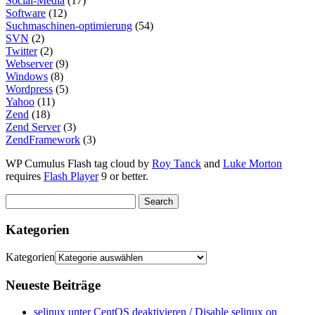
Social-Media
(17)
Software
(12)
Suchmaschinen-optimierung
(54)
SVN
(2)
Twitter
(2)
Webserver
(9)
Windows
(8)
Wordpress
(5)
Yahoo
(11)
Zend
(18)
Zend Server
(3)
ZendFramework
(3)
WP Cumulus Flash tag cloud by
Roy Tanck
and
Luke Morton
requires
Flash Player
9 or better.
Kategorien
Kategorien
Neueste Beiträge
selinux unter CentOS deaktivieren / Disable selinux on