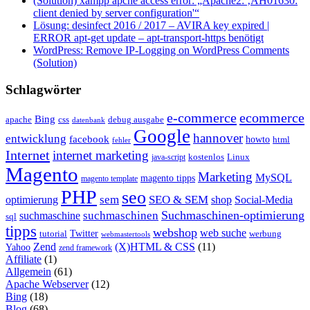
(Solution) xampp apche access error: „Apache2: ‚AH01630:
client denied by server configuration'“
Lösung: desinfect 2016 / 2017 – AVIRA key expired |
ERROR apt-get update – apt-transport-https benötigt
WordPress: Remove IP-Logging on WordPress Comments
(Solution)
Schlagwörter
e-commerce
ecommerce
Bing
css
apache
debug ausgabe
datenbank
Google
hannover
entwicklung
facebook
howto
html
fehler
Internet
internet marketing
java-script
kostenlos
Linux
Magento
Marketing
MySQL
magento tipps
magento template
PHP
seo
sem
SEO & SEM
optimierung
shop
Social-Media
Suchmaschinen-optimierung
suchmaschinen
suchmaschine
sql
tipps
webshop
web suche
tutorial
Twitter
werbung
webmastertools
Zend
(X)HTML & CSS
(11)
Yahoo
zend framework
Affiliate
(1)
Allgemein
(61)
Apache Webserver
(12)
Bing
(18)
Blog
(68)