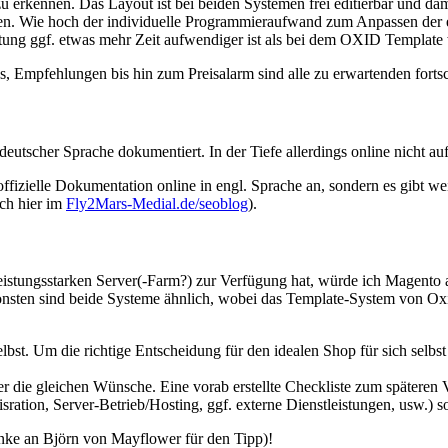
ennen. Das Layout ist bei beiden Systemen frei editierbar und damit 
fen. Wie hoch der individuelle Programmieraufwand zum Anpassen der ei
tung ggf. etwas mehr Zeit aufwendiger ist als bei dem OXID Template 
es, Empfehlungen bis hin zum Preisalarm sind alle zu erwartenden forts
eutscher Sprache dokumentiert. In der Tiefe allerdings online nicht a
ffizielle Dokumentation online in engl. Sprache an, sondern es gibt w
ch hier im
Fly2Mars-Medial.de/seoblog
).
 leistungsstarken Server(-Farm?) zur Verfügung hat, würde ich Magento
onsten sind beide Systeme ähnlich, wobei das Template-System von Oxid
bst. Um die richtige Entscheidung für den idealen Shop für sich selbst t
er die gleichen Wünsche. Eine vorab erstellte Checkliste zum späteren 
ion, Server-Betrieb/Hosting, ggf. externe Dienstleistungen, usw.) sol
ke an Björn von Mayflower für den Tipp)!