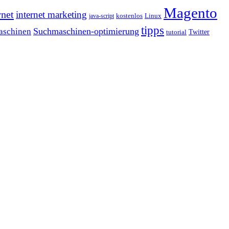
Magento
rnet
internet marketing
java-script
kostenlos
Linux
tipps
Suchmaschinen-optimierung
aschinen
tutorial
Twitter