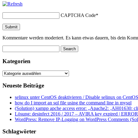
CAPTCHA Code
*
Kommentare werden moderiert. Es kann etwas dauern, bis dein Komm
Kategorien
Kategorien
Neueste Beiträge
selinux unter CentOS deaktivieren / Disable selinux on CentOS
how do I import an sql file using the command line in mysql
(Solution) xampp apche access error: „Apache2: ‚AH01630: clie
Lösung: desinfect 2016 / 2017 – AVIRA key expired | ERROR ap
WordPress: Remove IP-Logging on WordPress Comments (Sol
Schlagwörter