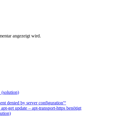
entar angezeigt wird.
 (solution)
nt denied by server configuration'“
t-get update – apt-transport-https benötigt
ution)