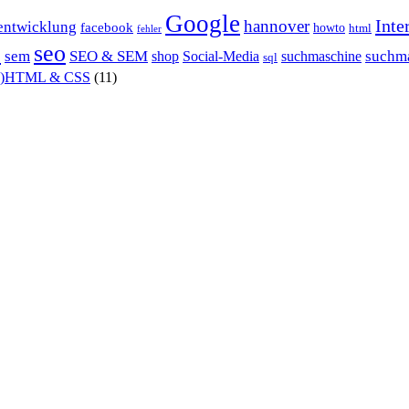
Google
Inte
hannover
entwicklung
facebook
howto
html
fehler
P
seo
sem
SEO & SEM
suchm
shop
Social-Media
suchmaschine
sql
X)HTML & CSS
(11)