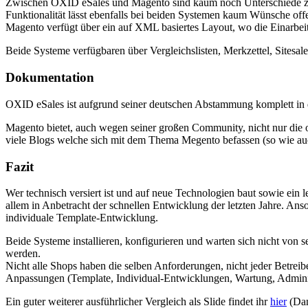
Zwischen OXID eSales und Magento sind kaum noch Unterschiede zu erk
Funktionalität lässt ebenfalls bei beiden Systemen kaum Wünsche of
Magento verfügt über ein auf XML basiertes Layout, wo die Einarbei
Beide Systeme verfügbaren über Vergleichslisten, Merkzettel, Sitesal
Dokumentation
OXID eSales ist aufgrund seiner deutschen Abstammung komplett in d
Magento bietet, auch wegen seiner großen Community, nicht nur die o
viele Blogs welche sich mit dem Thema Megento befassen (so wie au
Fazit
Wer technisch versiert ist und auf neue Technologien baut sowie ein
allem in Anbetracht der schnellen Entwicklung der letzten Jahre. Ans
individuale Template-Entwicklung.
Beide Systeme installieren, konfigurieren und warten sich nicht von sel
werden.
Nicht alle Shops haben die selben Anforderungen, nicht jeder Betreib
Anpassungen (Template, Individual-Entwicklungen, Wartung, Adminisrat
Ein guter weiterer ausführlicher Vergleich als Slide findet ihr
hier
(Dan