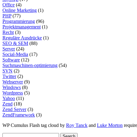
Office
(4)
Online Marketing
(1)
PHP
(77)
Programmierung
(96)
Projektmanagement
(1)
Recht
(3)
Reguläre Ausdrücke
(1)
SEO & SEM
(88)
Server
(24)
Social-Media
(17)
Software
(12)
Suchmaschinen-optimierung
(54)
SVN
(2)
Twitter
(2)
Webserver
(9)
Windows
(8)
Wordpress
(5)
Yahoo
(11)
Zend
(18)
Zend Server
(3)
ZendFramework
(3)
WP Cumulus Flash tag cloud by
Roy Tanck
and
Luke Morton
requir