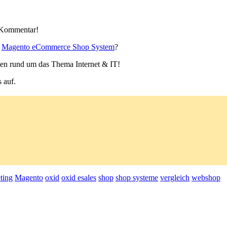
n Kommentar!
s
Magento eCommerce Shop System
?
hen rund um das Thema Internet & IT!
 auf.
ting
Magento
oxid
oxid esales
shop
shop systeme
vergleich
webshop