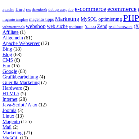
e-commerce
ecommerce
Bing
css
apache
debug ausgabe
datenbank
PH
Marketing
MySQL
optimierung
magento tipps
magento template
webshop
web suche
Zend
(
Yahoo
werbung
zend framework
webmastertools
Affiliate
(1)
Allgemein
(61)
Apache Webserver
(12)
Bing
(18)
Blog
(68)
CMS
(6)
Fun
(15)
Google
(68)
Grafikbearbeitung
(4)
Guerilla Marketing
(7)
Hardware
(2)
HTML5
(5)
Internet
(28)
Java-Script / Ajax
(12)
Joomla
(3)
Linux
(13)
Magento
(125)
Mail
(2)
Marketing
(21)
MySQL
(17)