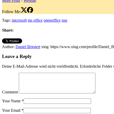
More Posts
-
Website
Follow Me:
Tags:
microsoft
ms office
openoffice
sun
Share:
Author:
Daniel Briegert
xing: https://www.xing.com/profile/Daniel_B
Leave a Reply
Deine E-Mail-Adresse wird nicht veröffentlicht.
Erforderliche Felder 
Comment
Your Name
*
Your Email
*