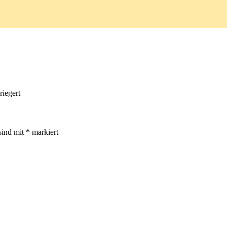
riegert
sind mit
*
markiert