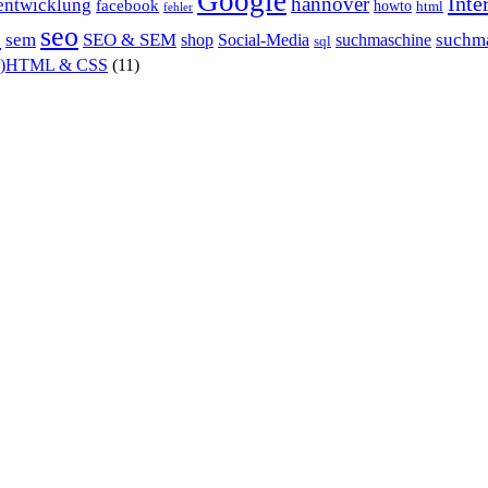
Google
Inte
hannover
entwicklung
facebook
howto
html
fehler
P
seo
sem
SEO & SEM
suchm
shop
Social-Media
suchmaschine
sql
X)HTML & CSS
(11)