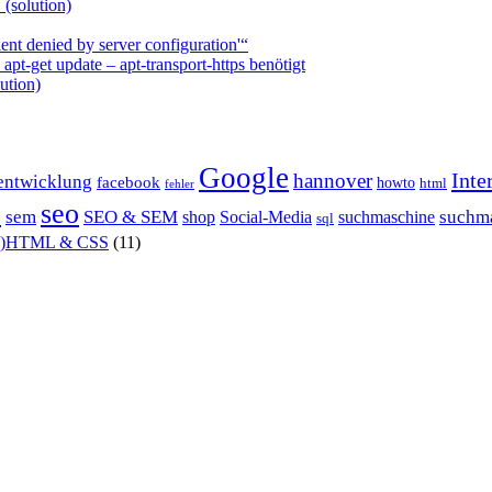
 (solution)
nt denied by server configuration'“
t-get update – apt-transport-https benötigt
ution)
Google
Inte
hannover
entwicklung
facebook
howto
html
fehler
P
seo
sem
SEO & SEM
suchm
shop
Social-Media
suchmaschine
sql
X)HTML & CSS
(11)