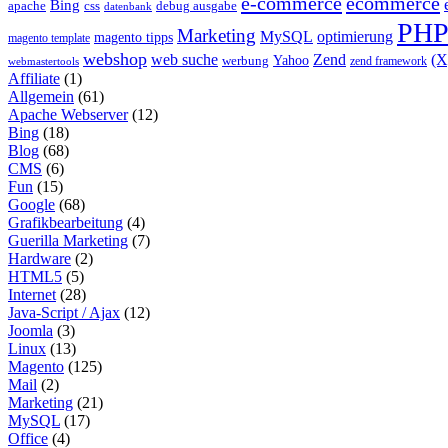
e-commerce
ecommerce
Bing
css
apache
debug ausgabe
datenbank
PH
Marketing
MySQL
optimierung
magento tipps
magento template
webshop
web suche
Zend
(
Yahoo
werbung
zend framework
webmastertools
Affiliate
(1)
Allgemein
(61)
Apache Webserver
(12)
Bing
(18)
Blog
(68)
CMS
(6)
Fun
(15)
Google
(68)
Grafikbearbeitung
(4)
Guerilla Marketing
(7)
Hardware
(2)
HTML5
(5)
Internet
(28)
Java-Script / Ajax
(12)
Joomla
(3)
Linux
(13)
Magento
(125)
Mail
(2)
Marketing
(21)
MySQL
(17)
Office
(4)