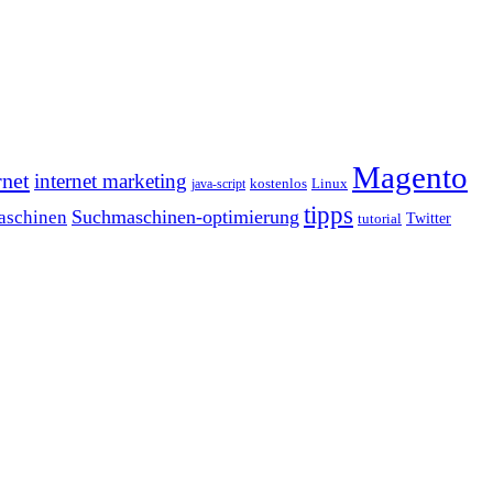
Magento
rnet
internet marketing
java-script
kostenlos
Linux
tipps
Suchmaschinen-optimierung
aschinen
tutorial
Twitter