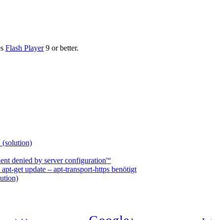
es
Flash Player
9 or better.
 (solution)
nt denied by server configuration'“
t-get update – apt-transport-https benötigt
ution)