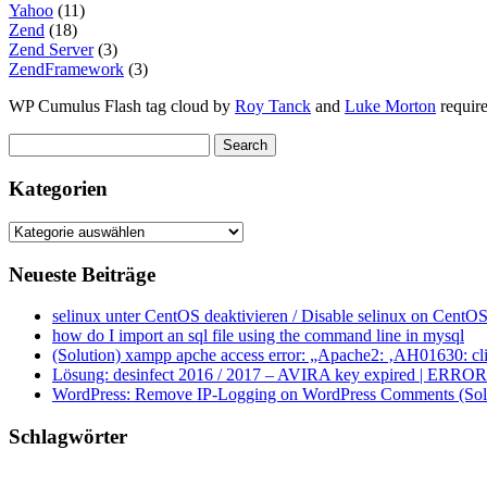
Yahoo
(11)
Zend
(18)
Zend Server
(3)
ZendFramework
(3)
WP Cumulus Flash tag cloud by
Roy Tanck
and
Luke Morton
requir
Kategorien
Kategorien
Neueste Beiträge
selinux unter CentOS deaktivieren / Disable selinux on CentOS
how do I import an sql file using the command line in mysql
(Solution) xampp apche access error: „Apache2: ‚AH01630: clie
Lösung: desinfect 2016 / 2017 – AVIRA key expired | ERROR ap
WordPress: Remove IP-Logging on WordPress Comments (Sol
Schlagwörter