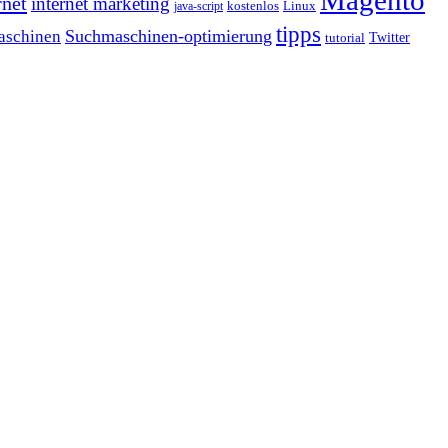
rnet
internet marketing
java-script
kostenlos
Linux
tipps
Suchmaschinen-optimierung
aschinen
tutorial
Twitter