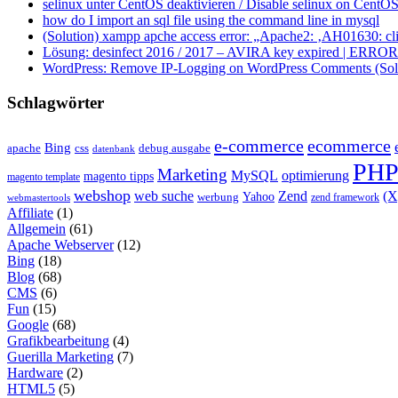
selinux unter CentOS deaktivieren / Disable selinux on CentOS
how do I import an sql file using the command line in mysql
(Solution) xampp apche access error: „Apache2: ‚AH01630: clie
Lösung: desinfect 2016 / 2017 – AVIRA key expired | ERROR ap
WordPress: Remove IP-Logging on WordPress Comments (Sol
Schlagwörter
e-commerce
ecommerce
Bing
css
apache
debug ausgabe
datenbank
PH
Marketing
MySQL
optimierung
magento tipps
magento template
webshop
web suche
Zend
(
Yahoo
werbung
zend framework
webmastertools
Affiliate
(1)
Allgemein
(61)
Apache Webserver
(12)
Bing
(18)
Blog
(68)
CMS
(6)
Fun
(15)
Google
(68)
Grafikbearbeitung
(4)
Guerilla Marketing
(7)
Hardware
(2)
HTML5
(5)