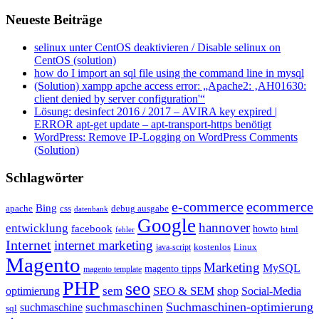
Neueste Beiträge
selinux unter CentOS deaktivieren / Disable selinux on
CentOS (solution)
how do I import an sql file using the command line in mysql
(Solution) xampp apche access error: „Apache2: ‚AH01630:
client denied by server configuration'“
Lösung: desinfect 2016 / 2017 – AVIRA key expired |
ERROR apt-get update – apt-transport-https benötigt
WordPress: Remove IP-Logging on WordPress Comments
(Solution)
Schlagwörter
e-commerce
ecommerce
Bing
css
apache
debug ausgabe
datenbank
Google
hannover
entwicklung
facebook
howto
html
fehler
Internet
internet marketing
java-script
kostenlos
Linux
Magento
Marketing
MySQL
magento tipps
magento template
PHP
seo
sem
SEO & SEM
optimierung
shop
Social-Media
Suchmaschinen-optimierung
suchmaschinen
suchmaschine
sql