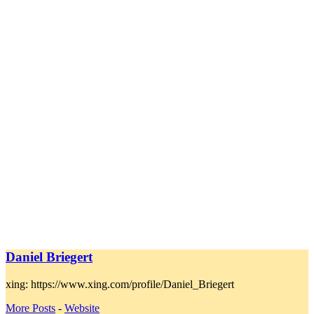
Daniel Briegert
xing: https://www.xing.com/profile/Daniel_Briegert
More Posts
-
Website