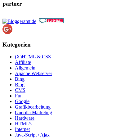
partner
Kategorien
(X)HTML & CSS
Affiliate
Allgemein
Apache Webserver
Bing
Blog
CMS
Fun
Google
Grafikbearbeitung
Guerilla Marketing
Hardware
HTML5
Internet
Java-Script / Ajax