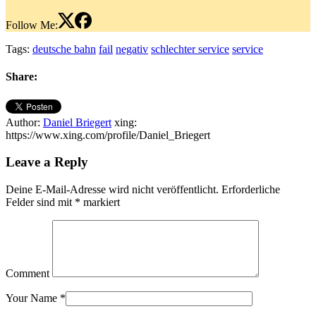
Follow Me:
Tags:
deutsche bahn
fail
negativ
schlechter service
service
Share:
Author:
Daniel Briegert
xing:
https://www.xing.com/profile/Daniel_Briegert
Leave a Reply
Deine E-Mail-Adresse wird nicht veröffentlicht.
Erforderliche
Felder sind mit
*
markiert
Comment
Your Name
*