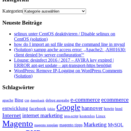
Kategorien
Neueste Beiträge
selinux unter CentOS deaktivieren / Disable selinux on
CentOS (solution)
how do I import an sql file using the command line in mysql
(Solution) xampp apche access error: „Apache2: ‚AH01630:
client denied by server configuration'“
Lösung: desinfect 2016 / 2017 – AVIRA key expired |
ERROR apt-get update – apt-transport-https benötigt
WordPress: Remove IP-Logging on WordPress Comments
(Solution)
Schlagwörter
e-commerce
ecommerce
Bing
css
apache
debug ausgabe
datenbank
Google
hannover
entwicklung
facebook
howto
html
fehler
Internet
internet marketing
java-script
kostenlos
Linux
Magento
Marketing
MySQL
magento tipps
magento template