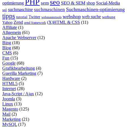
PHP
seo
sem
SEO & SEM
optimierung
shop
Social-Media
Suchmaschinen-optimierung
suchmaschinen
suchmaschine
sql
tipps
webshop
web suche
tutorial
Twitter
werbung
webmastertools
Zend
(X)HTML & CSS
(11)
Yahoo
zend framework
Affiliate
(1)
Allgemein
(61)
Apache Webserver
(12)
Bing
(18)
Blog
(68)
CMS
(6)
Fun
(15)
Google
(68)
Grafikbearbeitung
(4)
Guerilla Marketing
(7)
Hardware
(2)
HTML5
(5)
Internet
(28)
Java-Script / Ajax
(12)
Joomla
(3)
Linux
(13)
Magento
(125)
Mail
(2)
Marketing
(21)
MySQL
(17)