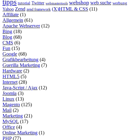
tipps
webshop
web suche
tutorial
Twitter
werbung
webmastertools
Zend
(X)HTML & CSS
(11)
Yahoo
zend framework
Affiliate
(1)
Allgemein
(61)
Apache Webserver
(12)
Bing
(18)
Blog
(68)
CMS
(6)
Fun
(15)
Google
(68)
Grafikbearbeitung
(4)
Guerilla Marketing
(7)
Hardware
(2)
HTML5
(5)
Internet
(28)
Java-Script / Ajax
(12)
Joomla
(3)
Linux
(13)
Magento
(125)
Mail
(2)
Marketing
(21)
MySQL
(17)
Office
(4)
Online Marketing
(1)
PHP
(77)