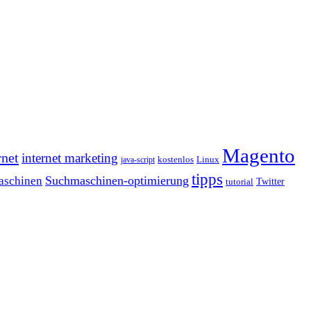
Magento
rnet
internet marketing
java-script
kostenlos
Linux
tipps
Suchmaschinen-optimierung
aschinen
tutorial
Twitter