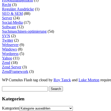
Projektmanagement
(1)
Recht
(3)
Reguläre Ausdrücke
(1)
SEO & SEM
(88)
Server
(24)
Social-Media
(17)
Software
(12)
Suchmaschinen-optimierung
(54)
SVN
(2)
Twitter
(2)
Webserver
(9)
Windows
(8)
Wordpress
(5)
Yahoo
(11)
Zend
(18)
Zend Server
(3)
ZendFramework
(3)
WP Cumulus Flash tag cloud by
Roy Tanck
and
Luke Morton
requir
Kategorien
Kategorien