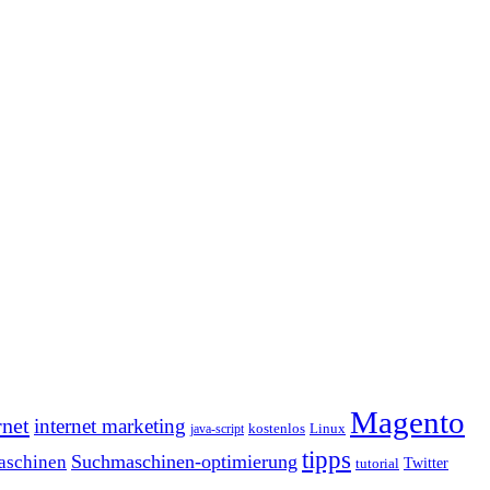
Magento
rnet
internet marketing
java-script
kostenlos
Linux
tipps
Suchmaschinen-optimierung
aschinen
tutorial
Twitter