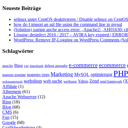
Neueste Beiträge
selinux unter CentOS deaktivieren / Disable selinux on CentOS
how do I import an sql file using the command line in mysql
(Solution) xampp apche access error: „Apache2: ‚AH01630: clie
Lösung: desinfect 2016 / 2017 – AVIRA key expired | ERROR ap
WordPress: Remove IP-Logging on WordPress Comments (Sol
Schlagwörter
e-commerce
ecommerce
Bing
css
apache
debug ausgabe
datenbank
PH
Marketing
MySQL
optimierung
magento tipps
magento template
webshop
web suche
Zend
(
Yahoo
werbung
zend framework
webmastertools
Affiliate
(1)
Allgemein
(61)
Apache Webserver
(12)
Bing
(18)
Blog
(68)
CMS
(6)
Fun
(15)
Google
(68)
Grafikbearbeitung
(4)