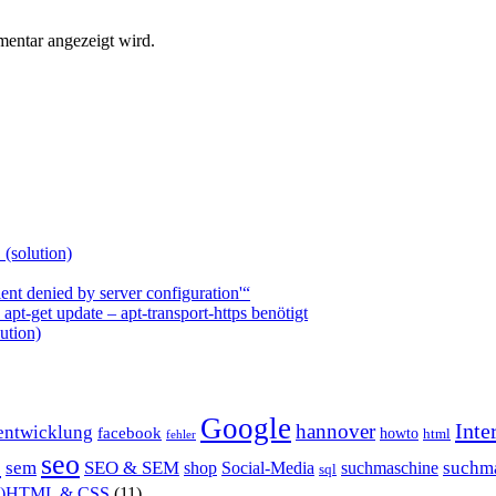
entar angezeigt wird.
 (solution)
nt denied by server configuration'“
t-get update – apt-transport-https benötigt
ution)
Google
Inte
hannover
entwicklung
facebook
howto
html
fehler
P
seo
sem
SEO & SEM
suchm
shop
Social-Media
suchmaschine
sql
X)HTML & CSS
(11)