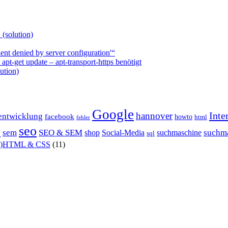
 (solution)
nt denied by server configuration'“
t-get update – apt-transport-https benötigt
ution)
Google
Inte
hannover
entwicklung
facebook
howto
html
fehler
P
seo
sem
SEO & SEM
suchm
shop
Social-Media
suchmaschine
sql
X)HTML & CSS
(11)