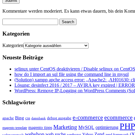
Kommentare werden moderiert. Es kann etwas dauern, bis dein Komm
Kategorien
Kategorien
Neueste Beiträge
selinux unter CentOS deaktivieren / Disable selinux on CentOS
how do I import an sql file using the command line in mysql
(Solution) xampp apche access error: „Apache2: ‚AH01630: clie
Lösung: desinfect 2016 / 2017 – AVIRA key expired | ERROR ap
WordPress: Remove IP-Logging on WordPress Comments (Sol
Schlagwörter
e-commerce
ecommerce
Bing
css
apache
debug ausgabe
datenbank
PH
Marketing
MySQL
optimierung
magento tipps
magento template
webshop
web suche
Zend
(
Yahoo
werbung
zend framework
webmastertools