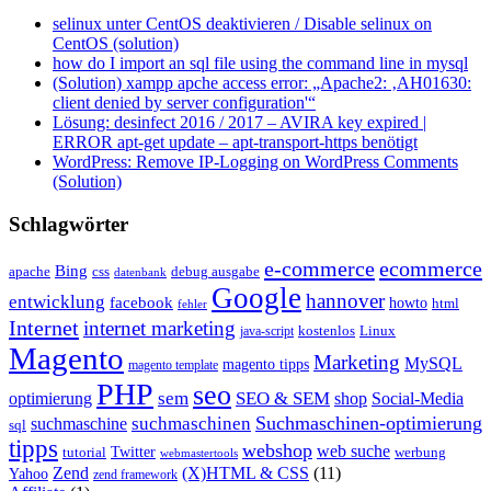
selinux unter CentOS deaktivieren / Disable selinux on
CentOS (solution)
how do I import an sql file using the command line in mysql
(Solution) xampp apche access error: „Apache2: ‚AH01630:
client denied by server configuration'“
Lösung: desinfect 2016 / 2017 – AVIRA key expired |
ERROR apt-get update – apt-transport-https benötigt
WordPress: Remove IP-Logging on WordPress Comments
(Solution)
Schlagwörter
e-commerce
ecommerce
Bing
css
apache
debug ausgabe
datenbank
Google
hannover
entwicklung
facebook
howto
html
fehler
Internet
internet marketing
java-script
kostenlos
Linux
Magento
Marketing
MySQL
magento tipps
magento template
PHP
seo
sem
SEO & SEM
optimierung
shop
Social-Media
Suchmaschinen-optimierung
suchmaschinen
suchmaschine
sql
tipps
webshop
web suche
tutorial
Twitter
werbung
webmastertools
Zend
(X)HTML & CSS
(11)
Yahoo
zend framework