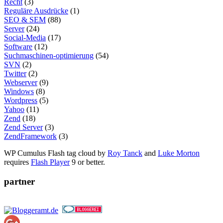
Recht
(3)
Reguläre Ausdrücke
(1)
SEO & SEM
(88)
Server
(24)
Social-Media
(17)
Software
(12)
Suchmaschinen-optimierung
(54)
SVN
(2)
Twitter
(2)
Webserver
(9)
Windows
(8)
Wordpress
(5)
Yahoo
(11)
Zend
(18)
Zend Server
(3)
ZendFramework
(3)
WP Cumulus Flash tag cloud by
Roy Tanck
and
Luke Morton
requires
Flash Player
9 or better.
partner