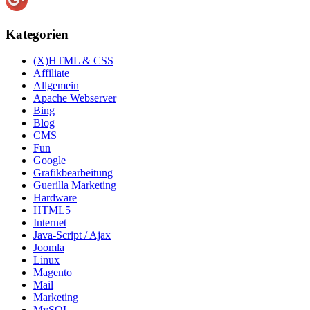
Kategorien
(X)HTML & CSS
Affiliate
Allgemein
Apache Webserver
Bing
Blog
CMS
Fun
Google
Grafikbearbeitung
Guerilla Marketing
Hardware
HTML5
Internet
Java-Script / Ajax
Joomla
Linux
Magento
Mail
Marketing
MySQL