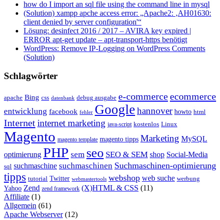
how do I import an sql file using the command line in mysql
(Solution) xampp apche access error: „Apache2: ‚AH01630:
client denied by server configuration'“
Lösung: desinfect 2016 / 2017 – AVIRA key expired |
ERROR apt-get update – apt-transport-https benötigt
WordPress: Remove IP-Logging on WordPress Comments
(Solution)
Schlagwörter
e-commerce
ecommerce
Bing
css
apache
debug ausgabe
datenbank
Google
hannover
entwicklung
facebook
howto
html
fehler
Internet
internet marketing
java-script
kostenlos
Linux
Magento
Marketing
MySQL
magento tipps
magento template
PHP
seo
sem
SEO & SEM
optimierung
shop
Social-Media
Suchmaschinen-optimierung
suchmaschinen
suchmaschine
sql
tipps
webshop
web suche
tutorial
Twitter
werbung
webmastertools
Zend
(X)HTML & CSS
(11)
Yahoo
zend framework
Affiliate
(1)
Allgemein
(61)
Apache Webserver
(12)