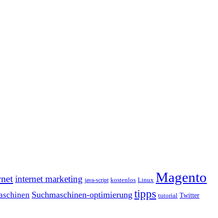
Magento
rnet
internet marketing
java-script
kostenlos
Linux
tipps
Suchmaschinen-optimierung
aschinen
tutorial
Twitter