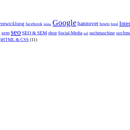
Google
Inte
hannover
entwicklung
facebook
howto
html
fehler
P
seo
sem
SEO & SEM
suchm
shop
Social-Media
suchmaschine
sql
X)HTML & CSS
(11)