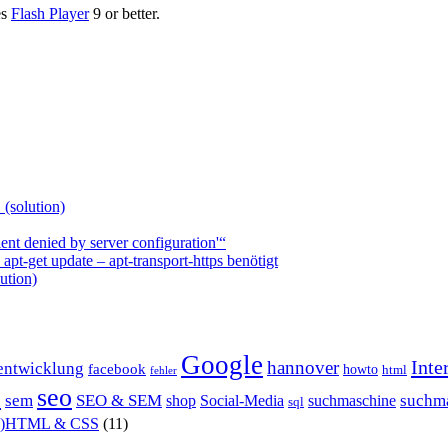
es
Flash Player
9 or better.
 (solution)
nt denied by server configuration'“
t-get update – apt-transport-https benötigt
ution)
Google
Inte
hannover
entwicklung
facebook
howto
html
fehler
P
seo
sem
SEO & SEM
suchm
shop
Social-Media
suchmaschine
sql
X)HTML & CSS
(11)