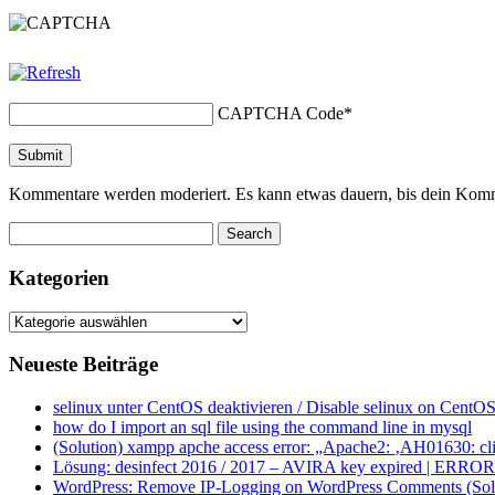
CAPTCHA Code
*
Kommentare werden moderiert. Es kann etwas dauern, bis dein Komm
Kategorien
Kategorien
Neueste Beiträge
selinux unter CentOS deaktivieren / Disable selinux on CentOS
how do I import an sql file using the command line in mysql
(Solution) xampp apche access error: „Apache2: ‚AH01630: clie
Lösung: desinfect 2016 / 2017 – AVIRA key expired | ERROR ap
WordPress: Remove IP-Logging on WordPress Comments (Sol