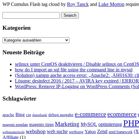
WP Cumulus Flash tag cloud by
Roy Tanck
and
Luke Morton
requir
Kategorien
Kategorien
Neueste Beiträge
selinux unter CentOS deaktivieren / Disable selinux on CentOS
how do I import an sql file using the command line in mysql
(Solution) xampp apche access error: „Apache2: ‚AH01630: clie
Lösung: desinfect 2016 / 2017 – AVIRA key expired | ERROR ap
WordPress: Remove IP-Logging on WordPress Comments (Sol
Schlagwörter
e-commerce
ecommerce
Bing
css
apache
debug ausgabe
datenbank
PH
Marketing
MySQL
optimierung
magento tipps
magento template
webshop
web suche
Zend
(
Yahoo
werbung
zend framework
webmastertools
Affiliate
(1)