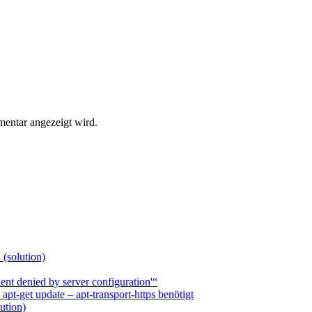
entar angezeigt wird.
 (solution)
nt denied by server configuration'“
t-get update – apt-transport-https benötigt
ution)