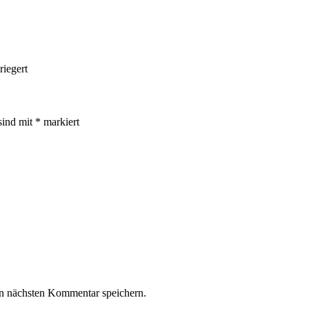
riegert
sind mit
*
markiert
n nächsten Kommentar speichern.