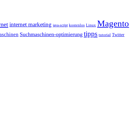
Magento
rnet
internet marketing
java-script
kostenlos
Linux
tipps
Suchmaschinen-optimierung
aschinen
tutorial
Twitter