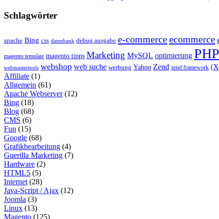
Schlagwörter
e-commerce
ecommerce
Bing
css
apache
debug ausgabe
datenbank
PH
Marketing
MySQL
optimierung
magento tipps
magento template
webshop
web suche
Zend
(
Yahoo
werbung
zend framework
webmastertools
Affiliate
(1)
Allgemein
(61)
Apache Webserver
(12)
Bing
(18)
Blog
(68)
CMS
(6)
Fun
(15)
Google
(68)
Grafikbearbeitung
(4)
Guerilla Marketing
(7)
Hardware
(2)
HTML5
(5)
Internet
(28)
Java-Script / Ajax
(12)
Joomla
(3)
Linux
(13)
Magento
(125)