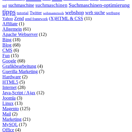
Suchmaschinen-optimierung
suchmaschinen
suchmaschine
sql
tipps
webshop
web suche
tutorial
Twitter
werbung
webmastertools
Zend
(X)HTML & CSS
(11)
Yahoo
zend framework
Affiliate
(1)
Allgemein
(61)
Apache Webserver
(12)
Bing
(18)
Blog
(68)
CMS
(6)
Fun
(15)
Google
(68)
Grafikbearbeitung
(4)
Guerilla Marketing
(7)
Hardware
(2)
HTML5
(5)
Internet
(28)
Java-Script / Ajax
(12)
Joomla
(3)
Linux
(13)
Magento
(125)
Mail
(2)
Marketing
(21)
MySQL
(17)
Office
(4)