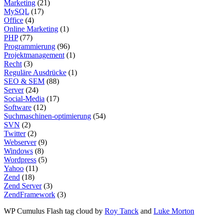
Marketing
(21)
MySQL
(17)
Office
(4)
Online Marketing
(1)
PHP
(77)
Programmierung
(96)
Projektmanagement
(1)
Recht
(3)
Reguläre Ausdrücke
(1)
SEO & SEM
(88)
Server
(24)
Social-Media
(17)
Software
(12)
Suchmaschinen-optimierung
(54)
SVN
(2)
Twitter
(2)
Webserver
(9)
Windows
(8)
Wordpress
(5)
Yahoo
(11)
Zend
(18)
Zend Server
(3)
ZendFramework
(3)
WP Cumulus Flash tag cloud by
Roy Tanck
and
Luke Morton