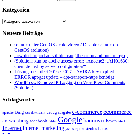
Kategorien
Kategorien
Neueste Beiträge
selinux unter CentOS deaktivieren / Disable selinux on
CentOS (solution)
how do I import an sql file using the command line in mysql
(Solution) xampp apche access error: „Apache2: ‚AH01630:
client denied by server configuration'“
Lösung: desinfect 2016 / 2017 – AVIRA key expired |
ERROR apt-get update – apt-transport-https benötigt
WordPress: Remove IP-Logging on WordPress Comments
(Solution)
Schlagwörter
e-commerce
ecommerce
Bing
css
apache
debug ausgabe
datenbank
Google
hannover
entwicklung
facebook
howto
html
fehler
Internet
internet marketing
java-script
kostenlos
Linux