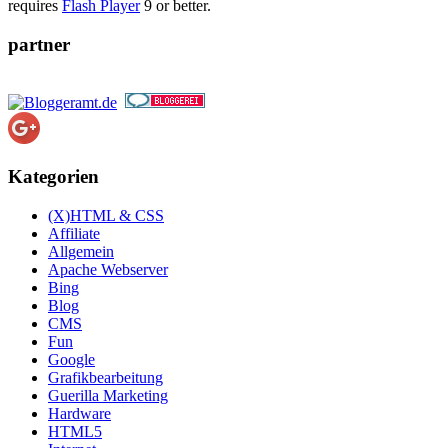
requires
Flash Player
9 or better.
partner
Kategorien
(X)HTML & CSS
Affiliate
Allgemein
Apache Webserver
Bing
Blog
CMS
Fun
Google
Grafikbearbeitung
Guerilla Marketing
Hardware
HTML5