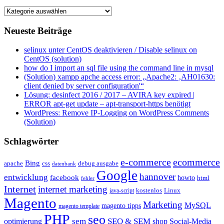
Kategorien
Neueste Beiträge
selinux unter CentOS deaktivieren / Disable selinux on
CentOS (solution)
how do I import an sql file using the command line in mysql
(Solution) xampp apche access error: „Apache2: ‚AH01630:
client denied by server configuration'“
Lösung: desinfect 2016 / 2017 – AVIRA key expired |
ERROR apt-get update – apt-transport-https benötigt
WordPress: Remove IP-Logging on WordPress Comments
(Solution)
Schlagwörter
e-commerce
ecommerce
Bing
css
apache
debug ausgabe
datenbank
Google
hannover
entwicklung
facebook
howto
html
fehler
Internet
internet marketing
java-script
kostenlos
Linux
Magento
Marketing
MySQL
magento tipps
magento template
PHP
seo
sem
SEO & SEM
optimierung
shop
Social-Media