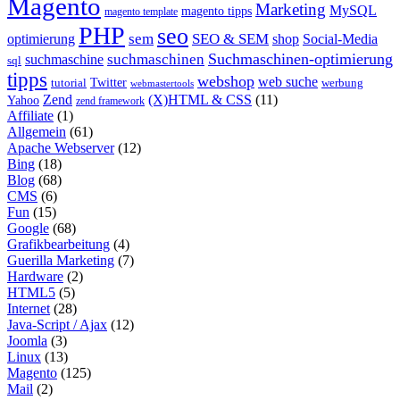
Magento
Marketing
MySQL
magento tipps
magento template
PHP
seo
sem
SEO & SEM
optimierung
shop
Social-Media
Suchmaschinen-optimierung
suchmaschinen
suchmaschine
sql
tipps
webshop
web suche
tutorial
Twitter
werbung
webmastertools
Zend
(X)HTML & CSS
(11)
Yahoo
zend framework
Affiliate
(1)
Allgemein
(61)
Apache Webserver
(12)
Bing
(18)
Blog
(68)
CMS
(6)
Fun
(15)
Google
(68)
Grafikbearbeitung
(4)
Guerilla Marketing
(7)
Hardware
(2)
HTML5
(5)
Internet
(28)
Java-Script / Ajax
(12)
Joomla
(3)
Linux
(13)
Magento
(125)
Mail
(2)