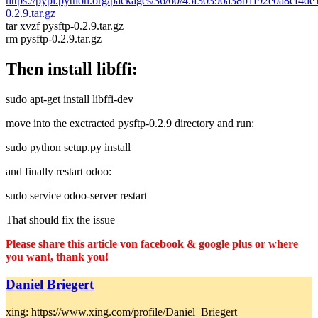
https://pypi.python.org/packages/36/60/45f30390a38b1f92e0a8cf4d
0.2.9.tar.gz
tar xvzf pysftp-0.2.9.tar.gz
rm pysftp-0.2.9.tar.gz
Then install libffi:
sudo apt-get install libffi-dev
move into the exctracted pysftp-0.2.9 directory and run:
sudo python setup.py install
and finally restart odoo:
sudo service odoo-server restart
That should fix the issue
Please share this article von facebook & google plus or where
you want, thank you!
Daniel Briegert
xing: https://www.xing.com/profile/Daniel_Briegert