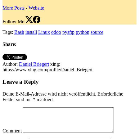
More Posts
-
Website
Follow Me:
Tags:
Bash
install
Linux
odoo
pysftp
python
source
Share:
Author:
Daniel Briegert
xing:
https://www.xing.com/profile/Daniel_Briegert
Leave a Reply
Deine E-Mail-Adresse wird nicht veröffentlicht.
Erforderliche
Felder sind mit
*
markiert
Comment