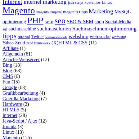
Internet
internet marketing
java-script
kostenlos
Linux
Magento
Marketing
MySQL
magento tipps
magento template
PHP
seo
sem
SEO & SEM
optimierung
shop
Social-Media
Suchmaschinen-optimierung
suchmaschinen
suchmaschine
sql
tipps
webshop
web suche
tutorial
Twitter
werbung
webmastertools
Zend
(X)HTML & CSS
(11)
Yahoo
zend framework
Affiliate
(1)
Allgemein
(61)
Apache Webserver
(12)
Bing
(18)
Blog
(68)
CMS
(6)
Fun
(15)
Google
(68)
Grafikbearbeitung
(4)
Guerilla Marketing
(7)
Hardware
(2)
HTML5
(5)
Internet
(28)
Java-Script / Ajax
(12)
Joomla
(3)
Linux
(13)
Magento
(125)