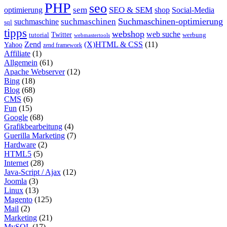
PHP
seo
sem
SEO & SEM
optimierung
shop
Social-Media
Suchmaschinen-optimierung
suchmaschinen
suchmaschine
sql
tipps
webshop
web suche
tutorial
Twitter
werbung
webmastertools
Zend
(X)HTML & CSS
(11)
Yahoo
zend framework
Affiliate
(1)
Allgemein
(61)
Apache Webserver
(12)
Bing
(18)
Blog
(68)
CMS
(6)
Fun
(15)
Google
(68)
Grafikbearbeitung
(4)
Guerilla Marketing
(7)
Hardware
(2)
HTML5
(5)
Internet
(28)
Java-Script / Ajax
(12)
Joomla
(3)
Linux
(13)
Magento
(125)
Mail
(2)
Marketing
(21)
MySQL
(17)