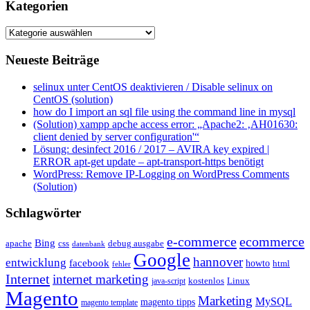
Kategorien
Kategorien
Neueste Beiträge
selinux unter CentOS deaktivieren / Disable selinux on
CentOS (solution)
how do I import an sql file using the command line in mysql
(Solution) xampp apche access error: „Apache2: ‚AH01630:
client denied by server configuration'“
Lösung: desinfect 2016 / 2017 – AVIRA key expired |
ERROR apt-get update – apt-transport-https benötigt
WordPress: Remove IP-Logging on WordPress Comments
(Solution)
Schlagwörter
e-commerce
ecommerce
Bing
css
apache
debug ausgabe
datenbank
Google
hannover
entwicklung
facebook
howto
html
fehler
Internet
internet marketing
java-script
kostenlos
Linux
Magento
Marketing
MySQL
magento tipps
magento template