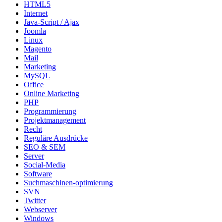
HTML5
Internet
Java-Script / Ajax
Joomla
Linux
Magento
Mail
Marketing
MySQL
Office
Online Marketing
PHP
Programmierung
Projektmanagement
Recht
Reguläre Ausdrücke
SEO & SEM
Server
Social-Media
Software
Suchmaschinen-optimierung
SVN
Twitter
Webserver
Windows