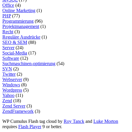
Office
(4)
Online Marketing
(1)
PHP
(77)
Programmierung
(96)
Projektmanagement
(1)
Recht
(3)
Reguläre Ausdrücke
(1)
SEO & SEM
(88)
Server
(24)
Social-Media
(17)
Software
(12)
Suchmaschinen-optimierung
(54)
SVN
(2)
Twitter
(2)
Webserver
(9)
Windows
(8)
Wordpress
(5)
Yahoo
(11)
Zend
(18)
Zend Server
(3)
ZendFramework
(3)
WP Cumulus Flash tag cloud by
Roy Tanck
and
Luke Morton
requires
Flash Player
9 or better.