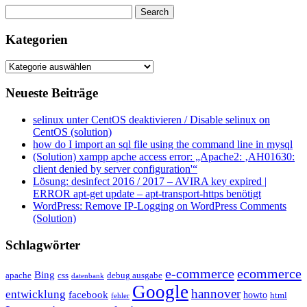
Kategorien
Kategorien
Neueste Beiträge
selinux unter CentOS deaktivieren / Disable selinux on
CentOS (solution)
how do I import an sql file using the command line in mysql
(Solution) xampp apche access error: „Apache2: ‚AH01630:
client denied by server configuration'“
Lösung: desinfect 2016 / 2017 – AVIRA key expired |
ERROR apt-get update – apt-transport-https benötigt
WordPress: Remove IP-Logging on WordPress Comments
(Solution)
Schlagwörter
e-commerce
ecommerce
Bing
css
apache
debug ausgabe
datenbank
Google
hannover
entwicklung
facebook
howto
html
fehler