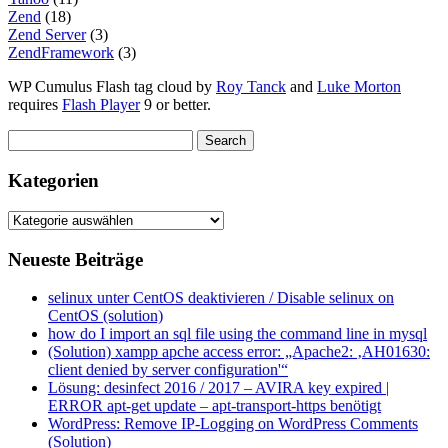
Zend
(18)
Zend Server
(3)
ZendFramework
(3)
WP Cumulus Flash tag cloud by
Roy Tanck
and
Luke Morton
requires
Flash Player
9 or better.
Kategorien
Kategorien
Neueste Beiträge
selinux unter CentOS deaktivieren / Disable selinux on
CentOS (solution)
how do I import an sql file using the command line in mysql
(Solution) xampp apche access error: „Apache2: ‚AH01630:
client denied by server configuration'“
Lösung: desinfect 2016 / 2017 – AVIRA key expired |
ERROR apt-get update – apt-transport-https benötigt
WordPress: Remove IP-Logging on WordPress Comments
(Solution)