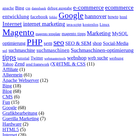
e-commerce
ecommerce
Bing
css
apache
debug ausgabe
datenbank
Google
hannover
entwicklung
facebook
howto
html
fehler
Internet
internet marketing
java-script
kostenlos
Linux
Magento
Marketing
MySQL
magento tipps
magento template
PHP
seo
sem
SEO & SEM
optimierung
shop
Social-Media
Suchmaschinen-optimierung
suchmaschinen
suchmaschine
sql
tipps
webshop
web suche
tutorial
Twitter
werbung
webmastertools
Zend
(X)HTML & CSS
(11)
Yahoo
zend framework
Affiliate
(1)
Allgemein
(61)
Apache Webserver
(12)
Bing
(18)
Blog
(68)
CMS
(6)
Fun
(15)
Google
(68)
Grafikbearbeitung
(4)
Guerilla Marketing
(7)
Hardware
(2)
HTML5
(5)
Internet
(28)