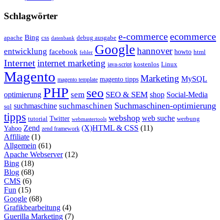
Schlagwörter
e-commerce
ecommerce
Bing
css
apache
debug ausgabe
datenbank
Google
hannover
entwicklung
facebook
howto
html
fehler
Internet
internet marketing
java-script
kostenlos
Linux
Magento
Marketing
MySQL
magento tipps
magento template
PHP
seo
sem
SEO & SEM
optimierung
shop
Social-Media
Suchmaschinen-optimierung
suchmaschinen
suchmaschine
sql
tipps
webshop
web suche
tutorial
Twitter
werbung
webmastertools
Zend
(X)HTML & CSS
(11)
Yahoo
zend framework
Affiliate
(1)
Allgemein
(61)
Apache Webserver
(12)
Bing
(18)
Blog
(68)
CMS
(6)
Fun
(15)
Google
(68)
Grafikbearbeitung
(4)
Guerilla Marketing
(7)