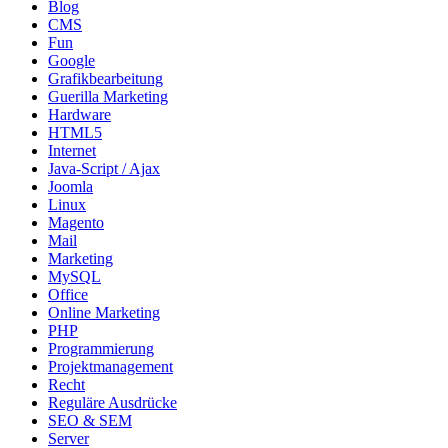
Blog
CMS
Fun
Google
Grafikbearbeitung
Guerilla Marketing
Hardware
HTML5
Internet
Java-Script / Ajax
Joomla
Linux
Magento
Mail
Marketing
MySQL
Office
Online Marketing
PHP
Programmierung
Projektmanagement
Recht
Reguläre Ausdrücke
SEO & SEM
Server