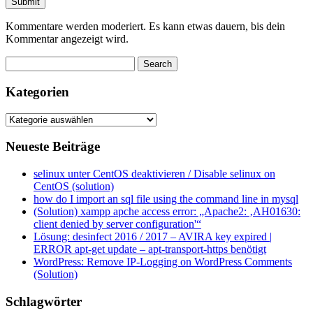
Kommentare werden moderiert. Es kann etwas dauern, bis dein
Kommentar angezeigt wird.
Kategorien
Kategorien
Neueste Beiträge
selinux unter CentOS deaktivieren / Disable selinux on
CentOS (solution)
how do I import an sql file using the command line in mysql
(Solution) xampp apche access error: „Apache2: ‚AH01630:
client denied by server configuration'“
Lösung: desinfect 2016 / 2017 – AVIRA key expired |
ERROR apt-get update – apt-transport-https benötigt
WordPress: Remove IP-Logging on WordPress Comments
(Solution)
Schlagwörter