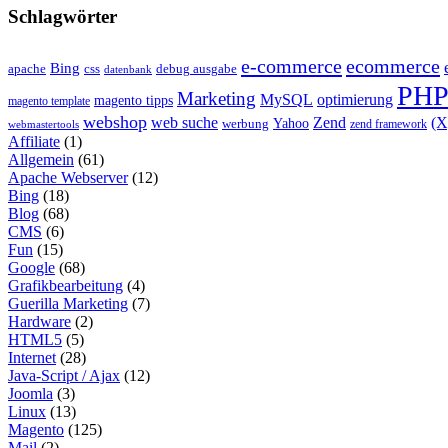
Schlagwörter
e-commerce
ecommerce
Bing
css
apache
debug ausgabe
datenbank
PH
Marketing
MySQL
optimierung
magento tipps
magento template
webshop
web suche
Zend
(
Yahoo
werbung
zend framework
webmastertools
Affiliate
(1)
Allgemein
(61)
Apache Webserver
(12)
Bing
(18)
Blog
(68)
CMS
(6)
Fun
(15)
Google
(68)
Grafikbearbeitung
(4)
Guerilla Marketing
(7)
Hardware
(2)
HTML5
(5)
Internet
(28)
Java-Script / Ajax
(12)
Joomla
(3)
Linux
(13)
Magento
(125)
Mail
(2)