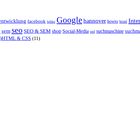
Google
Inte
hannover
entwicklung
facebook
howto
html
fehler
P
seo
sem
SEO & SEM
suchm
shop
Social-Media
suchmaschine
sql
X)HTML & CSS
(11)