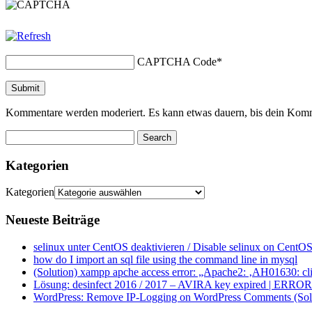
CAPTCHA Code
*
Kommentare werden moderiert. Es kann etwas dauern, bis dein Komm
Kategorien
Kategorien
Neueste Beiträge
selinux unter CentOS deaktivieren / Disable selinux on CentOS
how do I import an sql file using the command line in mysql
(Solution) xampp apche access error: „Apache2: ‚AH01630: clie
Lösung: desinfect 2016 / 2017 – AVIRA key expired | ERROR ap
WordPress: Remove IP-Logging on WordPress Comments (Sol