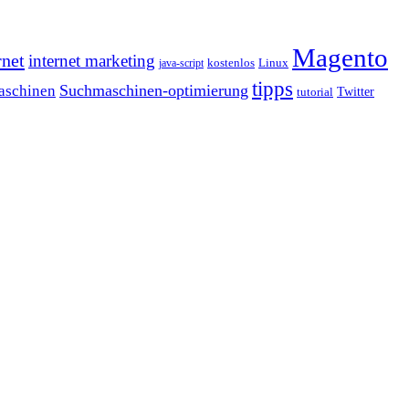
Magento
rnet
internet marketing
java-script
kostenlos
Linux
tipps
Suchmaschinen-optimierung
aschinen
tutorial
Twitter