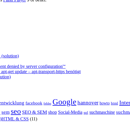
 (solution)
nt denied by server configuration'“
t-get update – apt-transport-https benötigt
ution)
Google
Inte
hannover
entwicklung
facebook
howto
html
fehler
P
seo
sem
SEO & SEM
suchm
shop
Social-Media
suchmaschine
sql
X)HTML & CSS
(11)