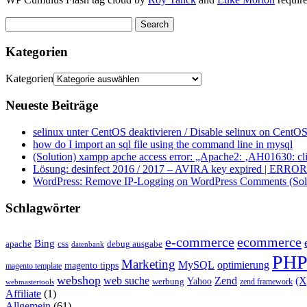
Kategorien
Kategorien
Neueste Beiträge
selinux unter CentOS deaktivieren / Disable selinux on CentOS
how do I import an sql file using the command line in mysql
(Solution) xampp apche access error: „Apache2: ‚AH01630: clie
Lösung: desinfect 2016 / 2017 – AVIRA key expired | ERROR ap
WordPress: Remove IP-Logging on WordPress Comments (Sol
Schlagwörter
e-commerce
ecommerce
Bing
css
apache
debug ausgabe
datenbank
PH
Marketing
MySQL
optimierung
magento tipps
magento template
webshop
web suche
Zend
(
Yahoo
werbung
zend framework
webmastertools
Affiliate
(1)
Allgemein
(61)