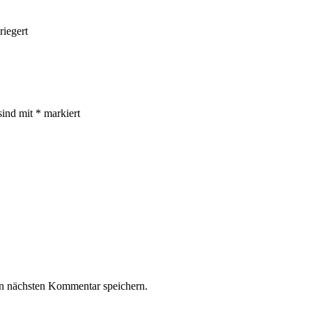
riegert
sind mit
*
markiert
n nächsten Kommentar speichern.