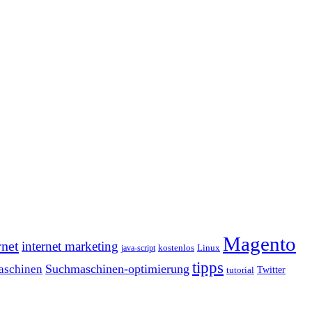
Magento
rnet
internet marketing
java-script
kostenlos
Linux
tipps
Suchmaschinen-optimierung
aschinen
tutorial
Twitter