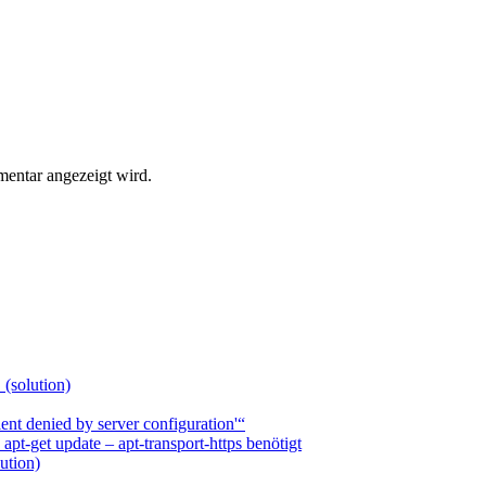
entar angezeigt wird.
 (solution)
nt denied by server configuration'“
t-get update – apt-transport-https benötigt
ution)