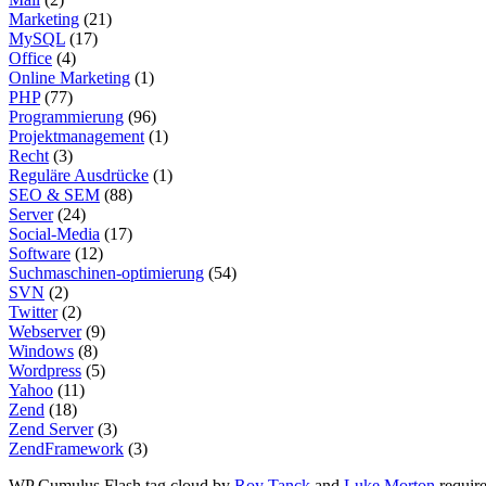
Marketing
(21)
MySQL
(17)
Office
(4)
Online Marketing
(1)
PHP
(77)
Programmierung
(96)
Projektmanagement
(1)
Recht
(3)
Reguläre Ausdrücke
(1)
SEO & SEM
(88)
Server
(24)
Social-Media
(17)
Software
(12)
Suchmaschinen-optimierung
(54)
SVN
(2)
Twitter
(2)
Webserver
(9)
Windows
(8)
Wordpress
(5)
Yahoo
(11)
Zend
(18)
Zend Server
(3)
ZendFramework
(3)
WP Cumulus Flash tag cloud by
Roy Tanck
and
Luke Morton
requir