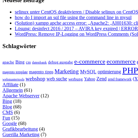
Neueste Beiträge
selinux unter CentOS deaktivieren / Disable selinux on CentOS
how do I import an sql file using the command line in mysql
(Solution) xampp apche access error: „Apache2: ‚AH01630: clie
Lösung: desinfect 2016 / 2017 – AVIRA key expired | ERROR ap
WordPress: Remove IP-Logging on WordPress Comments (Sol
Schlagwörter
e-commerce
ecommerce
Bing
css
apache
debug ausgabe
datenbank
PH
Marketing
MySQL
optimierung
magento tipps
magento template
webshop
web suche
Zend
(
Yahoo
werbung
zend framework
webmastertools
Affiliate
(1)
Allgemein
(61)
Apache Webserver
(12)
Bing
(18)
Blog
(68)
CMS
(6)
Fun
(15)
Google
(68)
Grafikbearbeitung
(4)
Guerilla Marketing
(7)