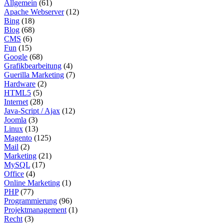
Allgemein
(61)
Apache Webserver
(12)
Bing
(18)
Blog
(68)
CMS
(6)
Fun
(15)
Google
(68)
Grafikbearbeitung
(4)
Guerilla Marketing
(7)
Hardware
(2)
HTML5
(5)
Internet
(28)
Java-Script / Ajax
(12)
Joomla
(3)
Linux
(13)
Magento
(125)
Mail
(2)
Marketing
(21)
MySQL
(17)
Office
(4)
Online Marketing
(1)
PHP
(77)
Programmierung
(96)
Projektmanagement
(1)
Recht
(3)