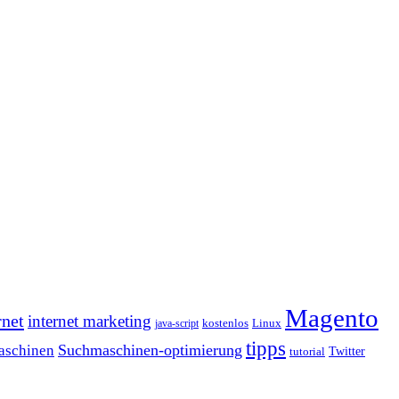
Magento
rnet
internet marketing
java-script
kostenlos
Linux
tipps
Suchmaschinen-optimierung
aschinen
tutorial
Twitter