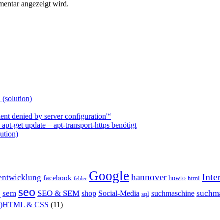
entar angezeigt wird.
 (solution)
nt denied by server configuration'“
t-get update – apt-transport-https benötigt
ution)
Google
Inte
hannover
entwicklung
facebook
howto
html
fehler
P
seo
sem
SEO & SEM
suchm
shop
Social-Media
suchmaschine
sql
X)HTML & CSS
(11)