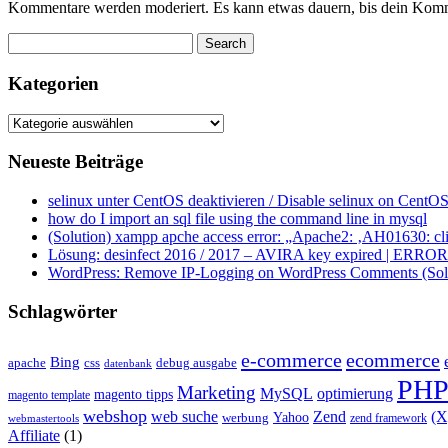
Kommentare werden moderiert. Es kann etwas dauern, bis dein Komm
Kategorien
Kategorien
Neueste Beiträge
selinux unter CentOS deaktivieren / Disable selinux on CentOS
how do I import an sql file using the command line in mysql
(Solution) xampp apche access error: „Apache2: ‚AH01630: clie
Lösung: desinfect 2016 / 2017 – AVIRA key expired | ERROR ap
WordPress: Remove IP-Logging on WordPress Comments (Sol
Schlagwörter
e-commerce
ecommerce
Bing
css
apache
debug ausgabe
datenbank
PH
Marketing
MySQL
optimierung
magento tipps
magento template
webshop
web suche
Zend
(
Yahoo
werbung
zend framework
webmastertools
Affiliate
(1)