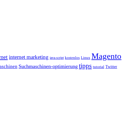
Magento
rnet
internet marketing
java-script
kostenlos
Linux
tipps
Suchmaschinen-optimierung
aschinen
tutorial
Twitter