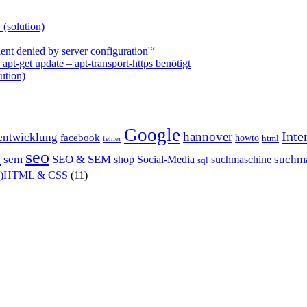
 (solution)
nt denied by server configuration'“
t-get update – apt-transport-https benötigt
ution)
Google
Inte
hannover
entwicklung
facebook
howto
html
fehler
P
seo
sem
SEO & SEM
suchm
shop
Social-Media
suchmaschine
sql
X)HTML & CSS
(11)