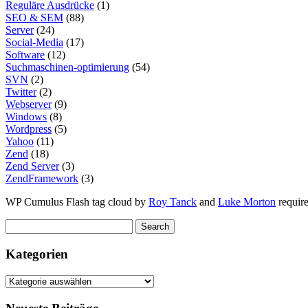
Reguläre Ausdrücke
(1)
SEO & SEM
(88)
Server
(24)
Social-Media
(17)
Software
(12)
Suchmaschinen-optimierung
(54)
SVN
(2)
Twitter
(2)
Webserver
(9)
Windows
(8)
Wordpress
(5)
Yahoo
(11)
Zend
(18)
Zend Server
(3)
ZendFramework
(3)
WP Cumulus Flash tag cloud by
Roy Tanck
and
Luke Morton
requir
Kategorien
Kategorien