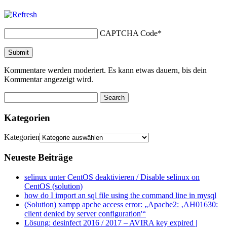
CAPTCHA Code
*
Kommentare werden moderiert. Es kann etwas dauern, bis dein
Kommentar angezeigt wird.
Kategorien
Kategorien
Neueste Beiträge
selinux unter CentOS deaktivieren / Disable selinux on
CentOS (solution)
how do I import an sql file using the command line in mysql
(Solution) xampp apche access error: „Apache2: ‚AH01630:
client denied by server configuration'“
Lösung: desinfect 2016 / 2017 – AVIRA key expired |