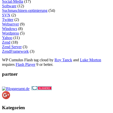
Social-Media
(17)
Software
(12)
Suchmaschinen-optimierung
(54)
SVN
(2)
Twitter
(2)
Webserver
(9)
Windows
(8)
Wordpress
(5)
Yahoo
(11)
Zend
(18)
Zend Server
(3)
ZendFramework
(3)
WP Cumulus Flash tag cloud by
Roy Tanck
and
Luke Morton
requires
Flash Player
9 or better.
partner
Kategorien