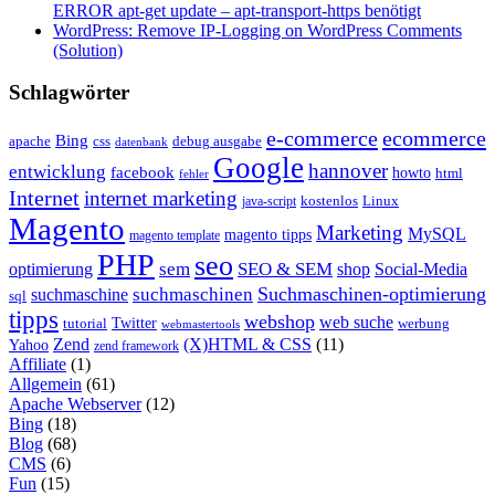
ERROR apt-get update – apt-transport-https benötigt
WordPress: Remove IP-Logging on WordPress Comments
(Solution)
Schlagwörter
e-commerce
ecommerce
Bing
css
apache
debug ausgabe
datenbank
Google
hannover
entwicklung
facebook
howto
html
fehler
Internet
internet marketing
java-script
kostenlos
Linux
Magento
Marketing
MySQL
magento tipps
magento template
PHP
seo
sem
SEO & SEM
optimierung
shop
Social-Media
Suchmaschinen-optimierung
suchmaschinen
suchmaschine
sql
tipps
webshop
web suche
tutorial
Twitter
werbung
webmastertools
Zend
(X)HTML & CSS
(11)
Yahoo
zend framework
Affiliate
(1)
Allgemein
(61)
Apache Webserver
(12)
Bing
(18)
Blog
(68)
CMS
(6)
Fun
(15)