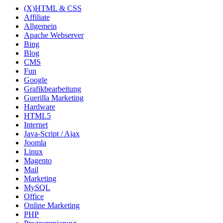
(X)HTML & CSS
Affiliate
Allgemein
Apache Webserver
Bing
Blog
CMS
Fun
Google
Grafikbearbeitung
Guerilla Marketing
Hardware
HTML5
Internet
Java-Script / Ajax
Joomla
Linux
Magento
Mail
Marketing
MySQL
Office
Online Marketing
PHP