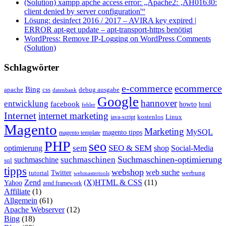
(Solution) xampp apche access error: „Apache2: ‚AH01630:
client denied by server configuration'“
Lösung: desinfect 2016 / 2017 – AVIRA key expired |
ERROR apt-get update – apt-transport-https benötigt
WordPress: Remove IP-Logging on WordPress Comments
(Solution)
Schlagwörter
e-commerce
ecommerce
Bing
css
apache
debug ausgabe
datenbank
Google
hannover
entwicklung
facebook
howto
html
fehler
Internet
internet marketing
java-script
kostenlos
Linux
Magento
Marketing
MySQL
magento tipps
magento template
PHP
seo
sem
SEO & SEM
optimierung
shop
Social-Media
Suchmaschinen-optimierung
suchmaschinen
suchmaschine
sql
tipps
webshop
web suche
tutorial
Twitter
werbung
webmastertools
Zend
(X)HTML & CSS
(11)
Yahoo
zend framework
Affiliate
(1)
Allgemein
(61)
Apache Webserver
(12)
Bing
(18)