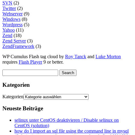
SVN
(2)
Twitter
(2)
Webserver
(9)
Windows
(8)
Wordpress
(5)
Yahoo
(11)
Zend
(18)
Zend Server
(3)
ZendFramework
(3)
WP Cumulus Flash tag cloud by
Roy Tanck
and
Luke Morton
requires
Flash Player
9 or better.
Kategorien
Kategorien
Neueste Beiträge
selinux unter CentOS deaktivieren / Disable selinux on
CentOS (solution)
how do I import an sql file using the command line in mysql