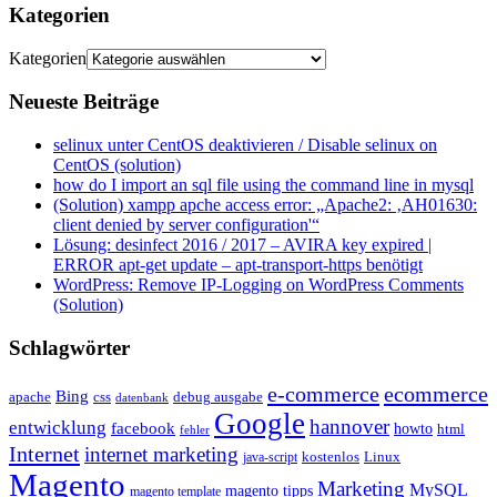
Kategorien
Kategorien
Neueste Beiträge
selinux unter CentOS deaktivieren / Disable selinux on
CentOS (solution)
how do I import an sql file using the command line in mysql
(Solution) xampp apche access error: „Apache2: ‚AH01630:
client denied by server configuration'“
Lösung: desinfect 2016 / 2017 – AVIRA key expired |
ERROR apt-get update – apt-transport-https benötigt
WordPress: Remove IP-Logging on WordPress Comments
(Solution)
Schlagwörter
e-commerce
ecommerce
Bing
css
apache
debug ausgabe
datenbank
Google
hannover
entwicklung
facebook
howto
html
fehler
Internet
internet marketing
java-script
kostenlos
Linux
Magento
Marketing
MySQL
magento tipps
magento template