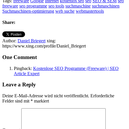
Tags:
freeware
Google
Internet
kostenlos seo
seo
SEO & SEM
seo
freeware
seo programme
seo tools
suchmaschine
suchmaschinen
Suchmaschinen-optimierung
web suche
webmastertools
Share:
Author:
Daniel Briegert
xing:
https://www.xing.com/profile/Daniel_Briegert
One Comment
Pingback:
Kostenlose SEO Programme (Freeware) | SEO
Article Expert
Leave a Reply
Deine E-Mail-Adresse wird nicht veröffentlicht.
Erforderliche
Felder sind mit
*
markiert