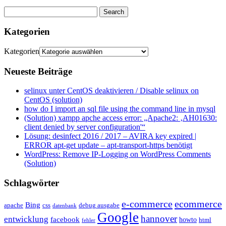
Kategorien
Kategorien
Neueste Beiträge
selinux unter CentOS deaktivieren / Disable selinux on
CentOS (solution)
how do I import an sql file using the command line in mysql
(Solution) xampp apche access error: „Apache2: ‚AH01630:
client denied by server configuration'“
Lösung: desinfect 2016 / 2017 – AVIRA key expired |
ERROR apt-get update – apt-transport-https benötigt
WordPress: Remove IP-Logging on WordPress Comments
(Solution)
Schlagwörter
e-commerce
ecommerce
Bing
css
apache
debug ausgabe
datenbank
Google
hannover
entwicklung
facebook
howto
html
fehler