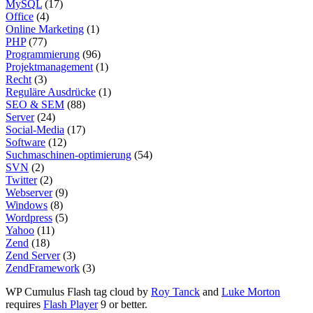
MySQL
(17)
Office
(4)
Online Marketing
(1)
PHP
(77)
Programmierung
(96)
Projektmanagement
(1)
Recht
(3)
Reguläre Ausdrücke
(1)
SEO & SEM
(88)
Server
(24)
Social-Media
(17)
Software
(12)
Suchmaschinen-optimierung
(54)
SVN
(2)
Twitter
(2)
Webserver
(9)
Windows
(8)
Wordpress
(5)
Yahoo
(11)
Zend
(18)
Zend Server
(3)
ZendFramework
(3)
WP Cumulus Flash tag cloud by
Roy Tanck
and
Luke Morton
requires
Flash Player
9 or better.