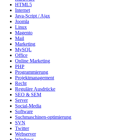
HTML5
Internet
Java-Script / Ajax
Joomla
Linux
Magento
Mail
Marketing
MySQL
Office
Online Marketing
PHP
Programmierung
Projektmanagement
Recht
Reguläre Ausdrücke
SEO & SEM
Server
Social-Media
Software
Suchmaschinen-optimierung
SVN
Twitter
Webserver
Windows