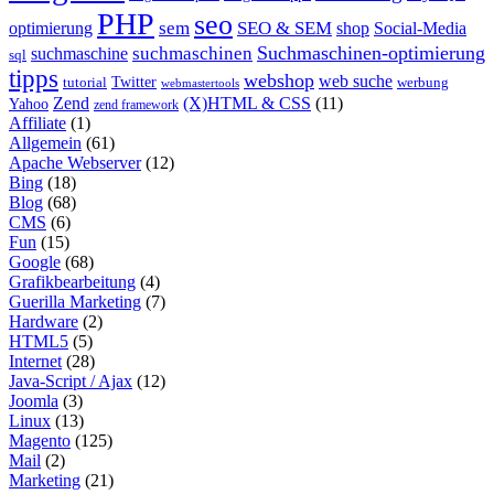
PHP
seo
sem
SEO & SEM
optimierung
shop
Social-Media
Suchmaschinen-optimierung
suchmaschinen
suchmaschine
sql
tipps
webshop
web suche
tutorial
Twitter
werbung
webmastertools
Zend
(X)HTML & CSS
(11)
Yahoo
zend framework
Affiliate
(1)
Allgemein
(61)
Apache Webserver
(12)
Bing
(18)
Blog
(68)
CMS
(6)
Fun
(15)
Google
(68)
Grafikbearbeitung
(4)
Guerilla Marketing
(7)
Hardware
(2)
HTML5
(5)
Internet
(28)
Java-Script / Ajax
(12)
Joomla
(3)
Linux
(13)
Magento
(125)
Mail
(2)
Marketing
(21)