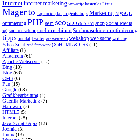
Internet
internet marketing
java-script
kostenlos
Linux
Magento
Marketing
MySQL
magento tipps
magento template
PHP
seo
sem
SEO & SEM
optimierung
shop
Social-Media
Suchmaschinen-optimierung
suchmaschinen
suchmaschine
sql
tipps
webshop
web suche
tutorial
Twitter
werbung
webmastertools
Zend
(X)HTML & CSS
(11)
Yahoo
zend framework
Affiliate
(1)
Allgemein
(61)
Apache Webserver
(12)
Bing
(18)
Blog
(68)
CMS
(6)
Fun
(15)
Google
(68)
Grafikbearbeitung
(4)
Guerilla Marketing
(7)
Hardware
(2)
HTML5
(5)
Internet
(28)
Java-Script / Ajax
(12)
Joomla
(3)
Linux
(13)