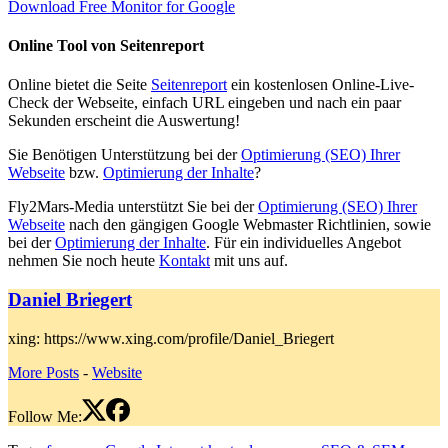
Download Free Monitor for Google
Online Tool von Seitenreport
Online bietet die Seite
Seitenreport
ein kostenlosen Online-Live-
Check der Webseite, einfach URL eingeben und nach ein paar
Sekunden erscheint die Auswertung!
Sie Benötigen Unterstützung bei der
Optimierung (SEO) Ihrer
Webseite
bzw.
Optimierung der Inhalte
?
Fly2Mars-Media unterstützt Sie bei der
Optimierung (SEO) Ihrer
Webseite
nach den gängigen Google Webmaster Richtlinien, sowie
bei der
Optimierung der Inhalte
. Für ein individuelles Angebot
nehmen Sie noch heute
Kontakt
mit uns auf.
Daniel Briegert
xing: https://www.xing.com/profile/Daniel_Briegert
More Posts
-
Website
Follow Me: