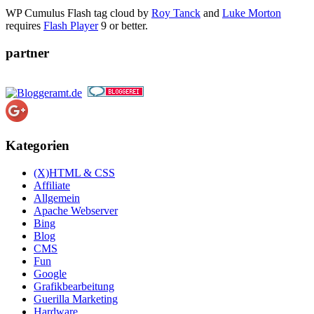
WP Cumulus Flash tag cloud by
Roy Tanck
and
Luke Morton
requires
Flash Player
9 or better.
partner
Kategorien
(X)HTML & CSS
Affiliate
Allgemein
Apache Webserver
Bing
Blog
CMS
Fun
Google
Grafikbearbeitung
Guerilla Marketing
Hardware