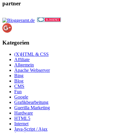
partner
Kategorien
(X)HTML & CSS
Affiliate
Allgemein
Apache Webserver
Bing
Blog
CMS
Fun
Google
Grafikbearbeitung
Guerilla Marketing
Hardware
HTML5
Internet
Java-Script / Ajax