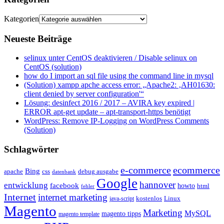
Kategorien
Neueste Beiträge
selinux unter CentOS deaktivieren / Disable selinux on
CentOS (solution)
how do I import an sql file using the command line in mysql
(Solution) xampp apche access error: „Apache2: ‚AH01630:
client denied by server configuration'“
Lösung: desinfect 2016 / 2017 – AVIRA key expired |
ERROR apt-get update – apt-transport-https benötigt
WordPress: Remove IP-Logging on WordPress Comments
(Solution)
Schlagwörter
e-commerce
ecommerce
Bing
css
apache
debug ausgabe
datenbank
Google
hannover
entwicklung
facebook
howto
html
fehler
Internet
internet marketing
java-script
kostenlos
Linux
Magento
Marketing
MySQL
magento tipps
magento template