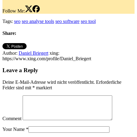
Follow Me:
Tags:
seo
seo analyse tools
seo software
seo tool
Share:
Author:
Daniel Briegert
xing:
https://www.xing.com/profile/Daniel_Briegert
Leave a Reply
Deine E-Mail-Adresse wird nicht veröffentlicht.
Erforderliche
Felder sind mit
*
markiert
Comment
Your Name
*