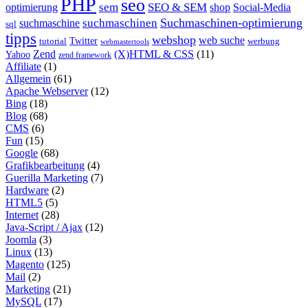
PHP
seo
sem
SEO & SEM
optimierung
shop
Social-Media
Suchmaschinen-optimierung
suchmaschinen
suchmaschine
sql
tipps
webshop
web suche
tutorial
Twitter
werbung
webmastertools
Zend
(X)HTML & CSS
(11)
Yahoo
zend framework
Affiliate
(1)
Allgemein
(61)
Apache Webserver
(12)
Bing
(18)
Blog
(68)
CMS
(6)
Fun
(15)
Google
(68)
Grafikbearbeitung
(4)
Guerilla Marketing
(7)
Hardware
(2)
HTML5
(5)
Internet
(28)
Java-Script / Ajax
(12)
Joomla
(3)
Linux
(13)
Magento
(125)
Mail
(2)
Marketing
(21)
MySQL
(17)