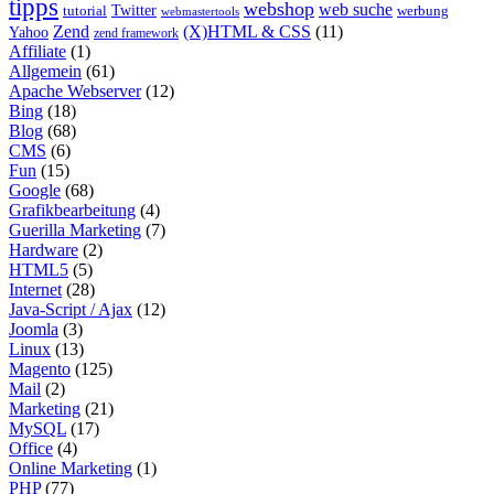
tipps
webshop
web suche
tutorial
Twitter
werbung
webmastertools
Zend
(X)HTML & CSS
(11)
Yahoo
zend framework
Affiliate
(1)
Allgemein
(61)
Apache Webserver
(12)
Bing
(18)
Blog
(68)
CMS
(6)
Fun
(15)
Google
(68)
Grafikbearbeitung
(4)
Guerilla Marketing
(7)
Hardware
(2)
HTML5
(5)
Internet
(28)
Java-Script / Ajax
(12)
Joomla
(3)
Linux
(13)
Magento
(125)
Mail
(2)
Marketing
(21)
MySQL
(17)
Office
(4)
Online Marketing
(1)
PHP
(77)