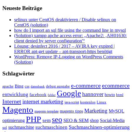
Neueste Beiträge
selinux unter CentOS deaktivieren / Disable selinux on
CentOS (solution)
how do I import an sql file using the command line in mysql
(Solution) xampp apche access error: „Apache2: ‚AH01630:
client denied by server configuration'“
Lösung: desinfect 2016 / 2017 – AVIRA key expired |
ERROR apt-get update – apt-transport-https benötigt
WordPress: Remove IP-Logging on WordPress Comments
(Solution)
Schlagwörter
e-commerce
ecommerce
Bing
css
apache
debug ausgabe
datenbank
Google
hannover
entwicklung
facebook
howto
html
fehler
Internet
internet marketing
java-script
kostenlos
Linux
Magento
Marketing
MySQL
magento tipps
magento template
PHP
seo
sem
SEO & SEM
optimierung
shop
Social-Media
Suchmaschinen-optimierung
suchmaschinen
suchmaschine
sql