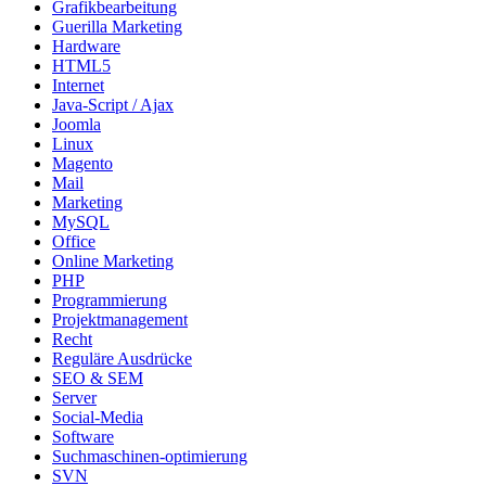
Grafikbearbeitung
Guerilla Marketing
Hardware
HTML5
Internet
Java-Script / Ajax
Joomla
Linux
Magento
Mail
Marketing
MySQL
Office
Online Marketing
PHP
Programmierung
Projektmanagement
Recht
Reguläre Ausdrücke
SEO & SEM
Server
Social-Media
Software
Suchmaschinen-optimierung
SVN