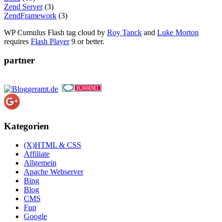
Zend Server
(3)
ZendFramework
(3)
WP Cumulus Flash tag cloud by
Roy Tanck
and
Luke Morton
requires
Flash Player
9 or better.
partner
Kategorien
(X)HTML & CSS
Affiliate
Allgemein
Apache Webserver
Bing
Blog
CMS
Fun
Google