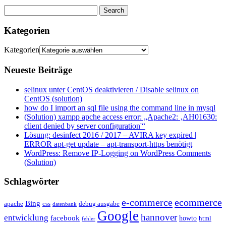
Kategorien
Kategorien
Neueste Beiträge
selinux unter CentOS deaktivieren / Disable selinux on
CentOS (solution)
how do I import an sql file using the command line in mysql
(Solution) xampp apche access error: „Apache2: ‚AH01630:
client denied by server configuration'“
Lösung: desinfect 2016 / 2017 – AVIRA key expired |
ERROR apt-get update – apt-transport-https benötigt
WordPress: Remove IP-Logging on WordPress Comments
(Solution)
Schlagwörter
e-commerce
ecommerce
Bing
css
apache
debug ausgabe
datenbank
Google
hannover
entwicklung
facebook
howto
html
fehler