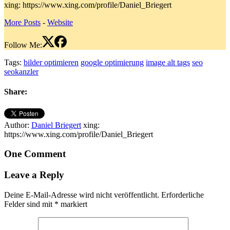
xing: https://www.xing.com/profile/Daniel_Briegert
More Posts
-
Website
Follow Me:
Tags:
bilder optimieren
google optimierung
image alt tags
seo
seokanzler
Share:
Author:
Daniel Briegert
xing:
https://www.xing.com/profile/Daniel_Briegert
One Comment
Leave a Reply
Deine E-Mail-Adresse wird nicht veröffentlicht.
Erforderliche
Felder sind mit
*
markiert