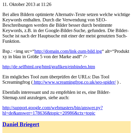
11. Oktober 2013 at 11:26
Bei allen Bildern optimierte Alternativ-Texte setzen welche wichtige
Keywords enthalten. Durch die Verwendung von SEO-
Beschreibungen werden die Bilder besser durch bestimmte
Keywords, z.B. in der Google-Bilder-Suche, gefunden. Die Bilder-
Suche ist nach der Hauptsuche mit einer der meist genutzten Such-
Funktion.
Bsp.: <img src=“
http://domain.com/link-zum-bild.jpg
“ alt=“Produkt
xy in blau in Größe 5 von der Marke asdf“ />
http://de.selfhtml.org/html/grafiken/einbinden.htm
Ein mögliches Tool zum überprüfen der URLs: Das Tool
Screamingfrog (
http://www.screamingfrog.co.uk/seo-spider/
) .
Ebenfalls interessant und zu empfehlen ist es, eine Bilder-
Sitemap.xml anzulegen, siehe auch:
http://support.google.com/webmasters/bin/answer.py?
hl=de&answer=178636&topic=20986&ctx=topic
Daniel Briegert