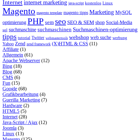
Internet
internet marketing
java-script
kostenlos
Linux
Magento
Marketing
MySQL
magento tipps
magento template
PHP
seo
sem
SEO & SEM
optimierung
shop
Social-Media
Suchmaschinen-optimierung
suchmaschinen
suchmaschine
sql
tipps
webshop
web suche
tutorial
Twitter
werbung
webmastertools
Zend
(X)HTML & CSS
(11)
Yahoo
zend framework
Affiliate
(1)
Allgemein
(61)
Apache Webserver
(12)
Bing
(18)
Blog
(68)
CMS
(6)
Fun
(15)
Google
(68)
Grafikbearbeitung
(4)
Guerilla Marketing
(7)
Hardware
(2)
HTML5
(5)
Internet
(28)
Java-Script / Ajax
(12)
Joomla
(3)
Linux
(13)
Magento
(125)