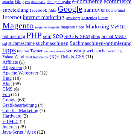
e-commerce
ecommerce
Bing
css
apache
debug ausgabe
datenbank
Google
hannover
entwicklung
facebook
howto
html
fehler
Internet
internet marketing
java-script
kostenlos
Linux
Magento
Marketing
MySQL
magento tipps
magento template
PHP
seo
sem
SEO & SEM
optimierung
shop
Social-Media
Suchmaschinen-optimierung
suchmaschinen
suchmaschine
sql
tipps
webshop
web suche
tutorial
Twitter
werbung
webmastertools
Zend
(X)HTML & CSS
(11)
Yahoo
zend framework
Affiliate
(1)
Allgemein
(61)
Apache Webserver
(12)
Bing
(18)
Blog
(68)
CMS
(6)
Fun
(15)
Google
(68)
Grafikbearbeitung
(4)
Guerilla Marketing
(7)
Hardware
(2)
HTML5
(5)
Internet
(28)
Java-Script / Ajax
(12)