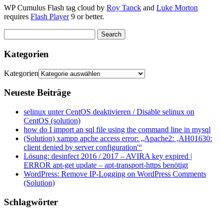
WP Cumulus Flash tag cloud by
Roy Tanck
and
Luke Morton
requires
Flash Player
9 or better.
Kategorien
Kategorien
Neueste Beiträge
selinux unter CentOS deaktivieren / Disable selinux on
CentOS (solution)
how do I import an sql file using the command line in mysql
(Solution) xampp apche access error: „Apache2: ‚AH01630:
client denied by server configuration'“
Lösung: desinfect 2016 / 2017 – AVIRA key expired |
ERROR apt-get update – apt-transport-https benötigt
WordPress: Remove IP-Logging on WordPress Comments
(Solution)
Schlagwörter