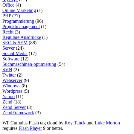
Office
(4)
Online Marketing
(1)
PHP
(77)
Programmierung
(96)
Projektmanagement
(1)
Recht
(3)
Reguläre Ausdrücke
(1)
SEO & SEM
(88)
Server
(24)
Social-Media
(17)
Software
(12)
Suchmaschinen-optimierung
(54)
SVN
(2)
Twitter
(2)
Webserver
(9)
Windows
(8)
Wordpress
(5)
Yahoo
(11)
Zend
(18)
Zend Server
(3)
ZendFramework
(3)
WP Cumulus Flash tag cloud by
Roy Tanck
and
Luke Morton
requires
Flash Player
9 or better.