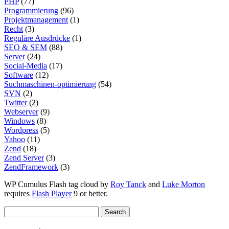
PHP
(77)
Programmierung
(96)
Projektmanagement
(1)
Recht
(3)
Reguläre Ausdrücke
(1)
SEO & SEM
(88)
Server
(24)
Social-Media
(17)
Software
(12)
Suchmaschinen-optimierung
(54)
SVN
(2)
Twitter
(2)
Webserver
(9)
Windows
(8)
Wordpress
(5)
Yahoo
(11)
Zend
(18)
Zend Server
(3)
ZendFramework
(3)
WP Cumulus Flash tag cloud by
Roy Tanck
and
Luke Morton
requires
Flash Player
9 or better.