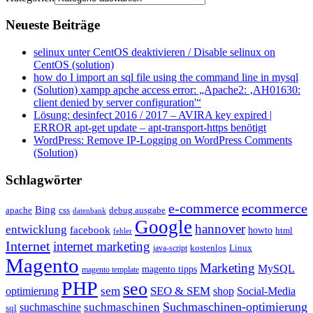
Neueste Beiträge
selinux unter CentOS deaktivieren / Disable selinux on
CentOS (solution)
how do I import an sql file using the command line in mysql
(Solution) xampp apche access error: „Apache2: ‚AH01630:
client denied by server configuration'“
Lösung: desinfect 2016 / 2017 – AVIRA key expired |
ERROR apt-get update – apt-transport-https benötigt
WordPress: Remove IP-Logging on WordPress Comments
(Solution)
Schlagwörter
e-commerce
ecommerce
Bing
css
apache
debug ausgabe
datenbank
Google
hannover
entwicklung
facebook
howto
html
fehler
Internet
internet marketing
java-script
kostenlos
Linux
Magento
Marketing
MySQL
magento tipps
magento template
PHP
seo
sem
SEO & SEM
optimierung
shop
Social-Media
Suchmaschinen-optimierung
suchmaschinen
suchmaschine
sql