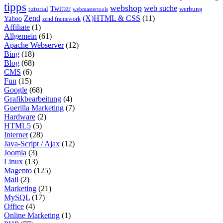
tipps
webshop
web suche
tutorial
Twitter
werbung
webmastertools
Zend
(X)HTML & CSS
(11)
Yahoo
zend framework
Affiliate
(1)
Allgemein
(61)
Apache Webserver
(12)
Bing
(18)
Blog
(68)
CMS
(6)
Fun
(15)
Google
(68)
Grafikbearbeitung
(4)
Guerilla Marketing
(7)
Hardware
(2)
HTML5
(5)
Internet
(28)
Java-Script / Ajax
(12)
Joomla
(3)
Linux
(13)
Magento
(125)
Mail
(2)
Marketing
(21)
MySQL
(17)
Office
(4)
Online Marketing
(1)