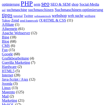
PHP
seo
sem
SEO & SEM
optimierung
shop
Social-Media
Suchmaschinen-optimierung
suchmaschinen
suchmaschine
sql
tipps
webshop
web suche
tutorial
Twitter
werbung
webmastertools
Zend
(X)HTML & CSS
(11)
Yahoo
zend framework
Affiliate
(1)
Allgemein
(61)
Apache Webserver
(12)
Bing
(18)
Blog
(68)
CMS
(6)
Fun
(15)
Google
(68)
Grafikbearbeitung
(4)
Guerilla Marketing
(7)
Hardware
(2)
HTML5
(5)
Internet
(28)
Java-Script / Ajax
(12)
Joomla
(3)
Linux
(13)
Magento
(125)
Mail
(2)
Marketing
(21)
MySQL
(17)