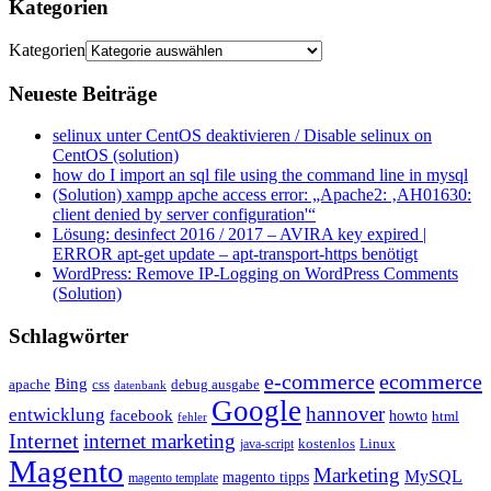
Kategorien
Kategorien
Neueste Beiträge
selinux unter CentOS deaktivieren / Disable selinux on
CentOS (solution)
how do I import an sql file using the command line in mysql
(Solution) xampp apche access error: „Apache2: ‚AH01630:
client denied by server configuration'“
Lösung: desinfect 2016 / 2017 – AVIRA key expired |
ERROR apt-get update – apt-transport-https benötigt
WordPress: Remove IP-Logging on WordPress Comments
(Solution)
Schlagwörter
e-commerce
ecommerce
Bing
css
apache
debug ausgabe
datenbank
Google
hannover
entwicklung
facebook
howto
html
fehler
Internet
internet marketing
java-script
kostenlos
Linux
Magento
Marketing
MySQL
magento tipps
magento template