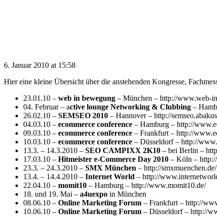
6. Januar 2010 at 15:58
Hier eine kleine Übersicht über die anstehenden Kongresse, Fachm
23.01.10 –
web in bewegung
– München – http://www.web-i
04. Februar – a
ctive lounge Networking & Clubbing
– Hamb
26.02.10 –
SEMSEO 2010
– Hannover – http://semseo.abakus-
04.03.10 –
ecommerce conference
– Hamburg – http://www.e
09.03.10 –
ecommerce conference
– Frankfurt – http://www.
10.03.10 –
ecommerce conference
– Düsseldorf – http://www
13.3. – 14.3.2010 –
SEO CAMPIXX 2K10
– bei Berlin – ht
17.03.10 –
Hitmeister e-Commerce Day 2010
– Köln – http:
23.3. – 24.3.2010 –
SMX München
– http://smxmuenchen.de/
13.4. – 14.4.2010 –
Internet World
– http://www.internetworl
22.04.10 –
momit10
– Hamburg – http://www.momit10.de/
18. und 19. Mai –
a4uexpo
in München
08.06.10 –
Online Marketing Forum
– Frankfurt – http://ww
10.06.10 –
Online Marketing Forum
– Düsseldorf – http://w