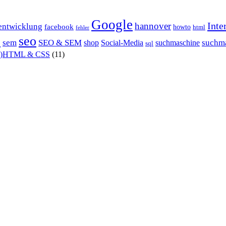
Google
Inte
hannover
entwicklung
facebook
howto
html
fehler
P
seo
sem
SEO & SEM
suchm
shop
Social-Media
suchmaschine
sql
X)HTML & CSS
(11)