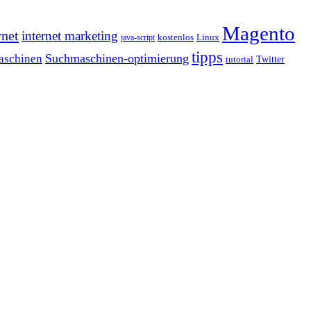
Magento
rnet
internet marketing
java-script
kostenlos
Linux
tipps
Suchmaschinen-optimierung
aschinen
tutorial
Twitter