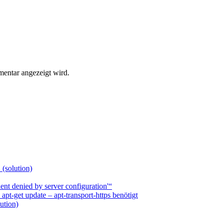
entar angezeigt wird.
 (solution)
nt denied by server configuration'“
t-get update – apt-transport-https benötigt
ution)