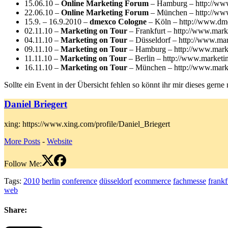
15.06.10 –
Online Marketing Forum
– Hamburg – http://www
22.06.10 –
Online Marketing Forum
– München – http://www
15.9. – 16.9.2010 –
dmexco Cologne
– Köln – http://www.dm
02.11.10 –
Marketing on Tour
– Frankfurt – http://www.mark
04.11.10 –
Marketing on Tour
– Düsseldorf – http://www.mar
09.11.10 –
Marketing on Tour
– Hamburg – http://www.marke
11.11.10 –
Marketing on Tour
– Berlin – http://www.marketin
16.11.10 –
Marketing on Tour
– München – http://www.marke
Sollte ein Event in der Übersicht fehlen so könnt ihr mir dieses gern
Daniel Briegert
xing: https://www.xing.com/profile/Daniel_Briegert
More Posts
-
Website
Follow Me:
Tags:
2010
berlin
conference
düsseldorf
ecommerce
fachmesse
frankf
web
Share: