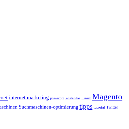
Magento
rnet
internet marketing
java-script
kostenlos
Linux
tipps
Suchmaschinen-optimierung
aschinen
tutorial
Twitter