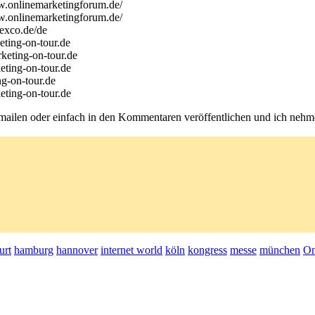
.onlinemarketingforum.de/
.onlinemarketingforum.de/
exco.de/de
eting-on-tour.de
keting-on-tour.de
ting-on-tour.de
g-on-tour.de
ting-on-tour.de
e mailen oder einfach in den Kommentaren veröffentlichen und ich nehme 
urt
hamburg
hannover
internet world
köln
kongress
messe
münchen
On