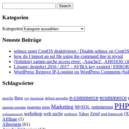
Kategorien
Kategorien
Neueste Beiträge
selinux unter CentOS deaktivieren / Disable selinux on CentOS
how do I import an sql file using the command line in mysql
(Solution) xampp apche access error: „Apache2: ‚AH01630: clie
Lösung: desinfect 2016 / 2017 – AVIRA key expired | ERROR ap
WordPress: Remove IP-Logging on WordPress Comments (Sol
Schlagwörter
e-commerce
ecommerce
Bing
css
apache
debug ausgabe
datenbank
PH
Marketing
MySQL
optimierung
magento tipps
magento template
webshop
web suche
Zend
(
Yahoo
werbung
zend framework
webmastertools
Affiliate
(1)
Allgemein
(61)