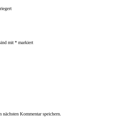
riegert
sind mit
*
markiert
n nächsten Kommentar speichern.