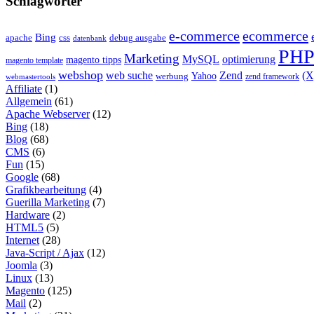
Schlagwörter
e-commerce
ecommerce
Bing
css
apache
debug ausgabe
datenbank
PH
Marketing
MySQL
optimierung
magento tipps
magento template
webshop
web suche
Zend
(
Yahoo
werbung
zend framework
webmastertools
Affiliate
(1)
Allgemein
(61)
Apache Webserver
(12)
Bing
(18)
Blog
(68)
CMS
(6)
Fun
(15)
Google
(68)
Grafikbearbeitung
(4)
Guerilla Marketing
(7)
Hardware
(2)
HTML5
(5)
Internet
(28)
Java-Script / Ajax
(12)
Joomla
(3)
Linux
(13)
Magento
(125)
Mail
(2)