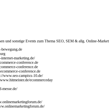
essen und sonstige Events zum Thema SEO, SEM & allg. Online-Market
n-bewegung.de
urg
internet-marketing.de/
commerce-conference.de
ecommerce-conference.de
.ecommerce-conference.de
tp://www.seo-campixx-10.de/
//www.hitmeister.de/ecommerceday
d-messe.de/
w.onlinemarketingforum.de/
ww.onlinemarketingforum.de/