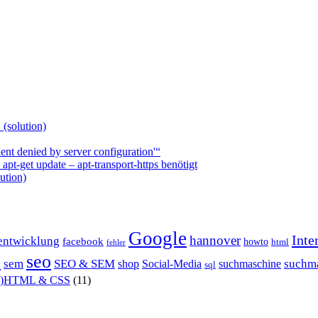
 (solution)
nt denied by server configuration'“
t-get update – apt-transport-https benötigt
ution)
Google
Inte
hannover
entwicklung
facebook
howto
html
fehler
P
seo
sem
SEO & SEM
suchm
shop
Social-Media
suchmaschine
sql
X)HTML & CSS
(11)