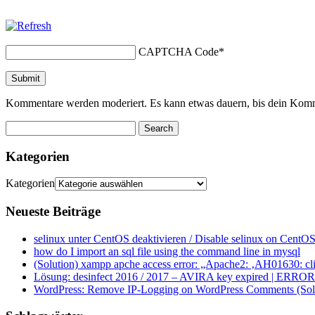
CAPTCHA Code
*
Kommentare werden moderiert. Es kann etwas dauern, bis dein Komm
Kategorien
Kategorien
Neueste Beiträge
selinux unter CentOS deaktivieren / Disable selinux on CentOS
how do I import an sql file using the command line in mysql
(Solution) xampp apche access error: „Apache2: ‚AH01630: clie
Lösung: desinfect 2016 / 2017 – AVIRA key expired | ERROR ap
WordPress: Remove IP-Logging on WordPress Comments (Sol