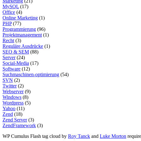
Marketing
(21)
MySQL
(17)
Office
(4)
Online Marketing
(1)
PHP
(77)
Programmierung
(96)
Projektmanagement
(1)
Recht
(3)
Reguläre Ausdrücke
(1)
SEO & SEM
(88)
Server
(24)
Social-Media
(17)
Software
(12)
Suchmaschinen-optimierung
(54)
SVN
(2)
Twitter
(2)
Webserver
(9)
Windows
(8)
Wordpress
(5)
Yahoo
(11)
Zend
(18)
Zend Server
(3)
ZendFramework
(3)
WP Cumulus Flash tag cloud by
Roy Tanck
and
Luke Morton
requir