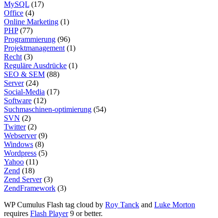
MySQL
(17)
Office
(4)
Online Marketing
(1)
PHP
(77)
Programmierung
(96)
Projektmanagement
(1)
Recht
(3)
Reguläre Ausdrücke
(1)
SEO & SEM
(88)
Server
(24)
Social-Media
(17)
Software
(12)
Suchmaschinen-optimierung
(54)
SVN
(2)
Twitter
(2)
Webserver
(9)
Windows
(8)
Wordpress
(5)
Yahoo
(11)
Zend
(18)
Zend Server
(3)
ZendFramework
(3)
WP Cumulus Flash tag cloud by
Roy Tanck
and
Luke Morton
requires
Flash Player
9 or better.