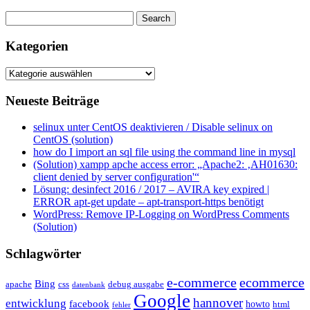
Kategorien
Kategorien
Neueste Beiträge
selinux unter CentOS deaktivieren / Disable selinux on
CentOS (solution)
how do I import an sql file using the command line in mysql
(Solution) xampp apche access error: „Apache2: ‚AH01630:
client denied by server configuration'“
Lösung: desinfect 2016 / 2017 – AVIRA key expired |
ERROR apt-get update – apt-transport-https benötigt
WordPress: Remove IP-Logging on WordPress Comments
(Solution)
Schlagwörter
e-commerce
ecommerce
Bing
css
apache
debug ausgabe
datenbank
Google
hannover
entwicklung
facebook
howto
html
fehler