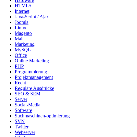
Hardware
HTML5
Internet
Java-Script / Ajax
Joomla
Linux
Magento
Mail
Marketing
MySQL
Office
Online Marketing
PHP
Programmierung
Projektmanagement
Recht
Reguläre Ausdrücke
SEO & SEM
Server
Social-Media
Software
Suchmaschinen-optimierung
SVN
Twitter
Webserver