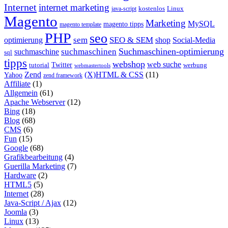
Internet
internet marketing
java-script
kostenlos
Linux
Magento
Marketing
MySQL
magento tipps
magento template
PHP
seo
sem
SEO & SEM
optimierung
shop
Social-Media
Suchmaschinen-optimierung
suchmaschinen
suchmaschine
sql
tipps
webshop
web suche
tutorial
Twitter
werbung
webmastertools
Zend
(X)HTML & CSS
(11)
Yahoo
zend framework
Affiliate
(1)
Allgemein
(61)
Apache Webserver
(12)
Bing
(18)
Blog
(68)
CMS
(6)
Fun
(15)
Google
(68)
Grafikbearbeitung
(4)
Guerilla Marketing
(7)
Hardware
(2)
HTML5
(5)
Internet
(28)
Java-Script / Ajax
(12)
Joomla
(3)
Linux
(13)