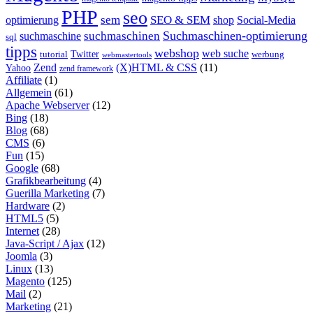
PHP
seo
sem
SEO & SEM
optimierung
shop
Social-Media
Suchmaschinen-optimierung
suchmaschinen
suchmaschine
sql
tipps
webshop
web suche
tutorial
Twitter
werbung
webmastertools
Zend
(X)HTML & CSS
(11)
Yahoo
zend framework
Affiliate
(1)
Allgemein
(61)
Apache Webserver
(12)
Bing
(18)
Blog
(68)
CMS
(6)
Fun
(15)
Google
(68)
Grafikbearbeitung
(4)
Guerilla Marketing
(7)
Hardware
(2)
HTML5
(5)
Internet
(28)
Java-Script / Ajax
(12)
Joomla
(3)
Linux
(13)
Magento
(125)
Mail
(2)
Marketing
(21)