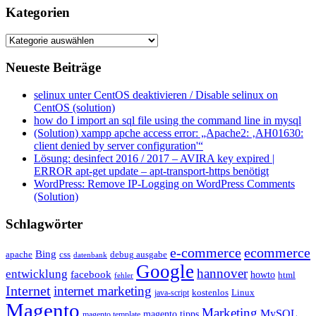
Kategorien
Kategorien
Neueste Beiträge
selinux unter CentOS deaktivieren / Disable selinux on
CentOS (solution)
how do I import an sql file using the command line in mysql
(Solution) xampp apche access error: „Apache2: ‚AH01630:
client denied by server configuration'“
Lösung: desinfect 2016 / 2017 – AVIRA key expired |
ERROR apt-get update – apt-transport-https benötigt
WordPress: Remove IP-Logging on WordPress Comments
(Solution)
Schlagwörter
e-commerce
ecommerce
Bing
css
apache
debug ausgabe
datenbank
Google
hannover
entwicklung
facebook
howto
html
fehler
Internet
internet marketing
java-script
kostenlos
Linux
Magento
Marketing
MySQL
magento tipps
magento template