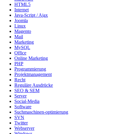
HTML5
Internet
Java-Script / Ajax
Joomla
Linux
Magento
Mail
Marketing
MySQL
Office
Online Marketing
PHP
Programmierung
Projektmanagement
Recht
Reguläre Ausdrücke
SEO & SEM
Server
Social-Media
Software
Suchmaschinen-optimierung
SVN
Twitter
Webserver
Windows