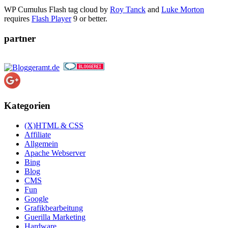
WP Cumulus Flash tag cloud by
Roy Tanck
and
Luke Morton
requires
Flash Player
9 or better.
partner
Kategorien
(X)HTML & CSS
Affiliate
Allgemein
Apache Webserver
Bing
Blog
CMS
Fun
Google
Grafikbearbeitung
Guerilla Marketing
Hardware