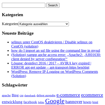
Kategorien
Kategorien
Neueste Beiträge
selinux unter CentOS deaktivieren / Disable selinux on
CentOS (solution)
how do I import an sql file using the command line in mysql
(Solution) xampp apche access error: „Apache2: ‚AH01630:
client denied by server configuration'“
Lösung: desinfect 2016 / 2017 – AVIRA key expired |
ERROR apt-get update – apt-transport-https benötigt
WordPress: Remove IP-Logging on WordPress Comments
(Solution)
Schlagwörter
e-commerce
ecommerce
Bing
css
apache
debug ausgabe
datenbank
Google
hannover
entwicklung
facebook
howto
html
fehler