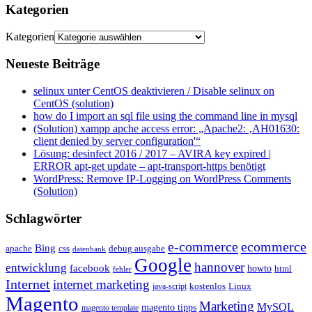
Kategorien
Kategorien
Neueste Beiträge
selinux unter CentOS deaktivieren / Disable selinux on
CentOS (solution)
how do I import an sql file using the command line in mysql
(Solution) xampp apche access error: „Apache2: ‚AH01630:
client denied by server configuration'“
Lösung: desinfect 2016 / 2017 – AVIRA key expired |
ERROR apt-get update – apt-transport-https benötigt
WordPress: Remove IP-Logging on WordPress Comments
(Solution)
Schlagwörter
e-commerce
ecommerce
Bing
css
apache
debug ausgabe
datenbank
Google
hannover
entwicklung
facebook
howto
html
fehler
Internet
internet marketing
java-script
kostenlos
Linux
Magento
Marketing
MySQL
magento tipps
magento template