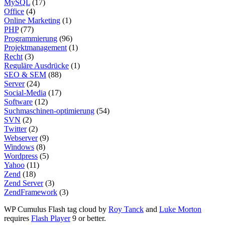
MySQL
(17)
Office
(4)
Online Marketing
(1)
PHP
(77)
Programmierung
(96)
Projektmanagement
(1)
Recht
(3)
Reguläre Ausdrücke
(1)
SEO & SEM
(88)
Server
(24)
Social-Media
(17)
Software
(12)
Suchmaschinen-optimierung
(54)
SVN
(2)
Twitter
(2)
Webserver
(9)
Windows
(8)
Wordpress
(5)
Yahoo
(11)
Zend
(18)
Zend Server
(3)
ZendFramework
(3)
WP Cumulus Flash tag cloud by
Roy Tanck
and
Luke Morton
requires
Flash Player
9 or better.