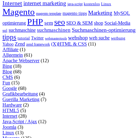
Internet
internet marketing
java-script
kostenlos
Linux
Magento
Marketing
MySQL
magento tipps
magento template
PHP
seo
sem
SEO & SEM
optimierung
shop
Social-Media
Suchmaschinen-optimierung
suchmaschinen
suchmaschine
sql
tipps
webshop
web suche
tutorial
Twitter
werbung
webmastertools
Zend
(X)HTML & CSS
(11)
Yahoo
zend framework
Affiliate
(1)
Allgemein
(61)
Apache Webserver
(12)
Bing
(18)
Blog
(68)
CMS
(6)
Fun
(15)
Google
(68)
Grafikbearbeitung
(4)
Guerilla Marketing
(7)
Hardware
(2)
HTML5
(5)
Internet
(28)
Java-Script / Ajax
(12)
Joomla
(3)
Linux
(13)