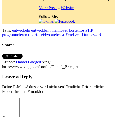
More Posts
-
Website
Follow Me:
Tags:
entwickeln
entwicklung
hannover
kostenlos
PHP
programmieren
tutorial
video
webcast
Zend
zend framework
Share:
Author:
Daniel Briegert
xing:
https://www.xing.com/profile/Daniel_Briegert
Leave a Reply
Deine E-Mail-Adresse wird nicht veröffentlicht.
Erforderliche
Felder sind mit
*
markiert