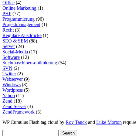
Office
(4)
Online Marketing
(1)
PHP
(77)
Programmierung
(96)
Projektmanagement
(1)
Recht
(3)
Reguläre Ausdrücke
(1)
SEO & SEM
(88)
Server
(24)
Social-Media
(17)
Software
(12)
Suchmaschinen-optimierung
(54)
SVN
(2)
Twitter
(2)
Webserver
(9)
Windows
(8)
Wordpress
(5)
Yahoo
(11)
Zend
(18)
Zend Server
(3)
ZendFramework
(3)
WP Cumulus Flash tag cloud by
Roy Tanck
and
Luke Morton
requir