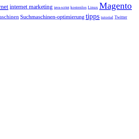
Magento
rnet
internet marketing
java-script
kostenlos
Linux
tipps
Suchmaschinen-optimierung
aschinen
tutorial
Twitter