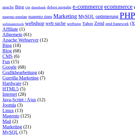
e-commerce
ecommerce
Bing
css
apache
debug ausgabe
datenbank
PH
Marketing
MySQL
optimierung
magento tipps
magento template
webshop
web suche
Zend
(
Yahoo
werbung
zend framework
webmastertools
Affiliate
(1)
Allgemein
(61)
Apache Webserver
(12)
Bing
(18)
Blog
(68)
CMS
(6)
Fun
(15)
Google
(68)
Grafikbearbeitung
(4)
Guerilla Marketing
(7)
Hardware
(2)
HTML5
(5)
Internet
(28)
Java-Script / Ajax
(12)
Joomla
(3)
Linux
(13)
Magento
(125)
Mail
(2)
Marketing
(21)
MySQL
(17)