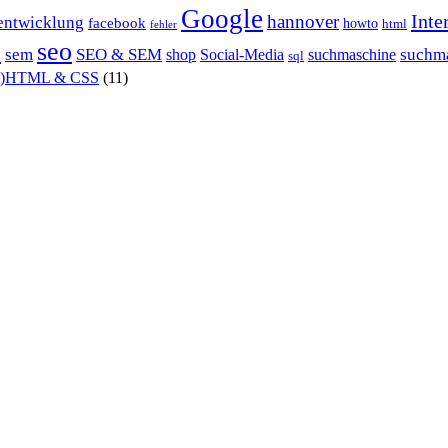
Google
Inte
hannover
entwicklung
facebook
howto
html
fehler
P
seo
sem
SEO & SEM
suchm
shop
Social-Media
suchmaschine
sql
X)HTML & CSS
(11)