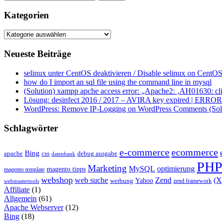
Kategorien
Kategorien
Neueste Beiträge
selinux unter CentOS deaktivieren / Disable selinux on CentOS
how do I import an sql file using the command line in mysql
(Solution) xampp apche access error: „Apache2: ‚AH01630: clie
Lösung: desinfect 2016 / 2017 – AVIRA key expired | ERROR ap
WordPress: Remove IP-Logging on WordPress Comments (Sol
Schlagwörter
e-commerce
ecommerce
Bing
css
apache
debug ausgabe
datenbank
PH
Marketing
MySQL
optimierung
magento tipps
magento template
webshop
web suche
Zend
(
Yahoo
werbung
zend framework
webmastertools
Affiliate
(1)
Allgemein
(61)
Apache Webserver
(12)
Bing
(18)