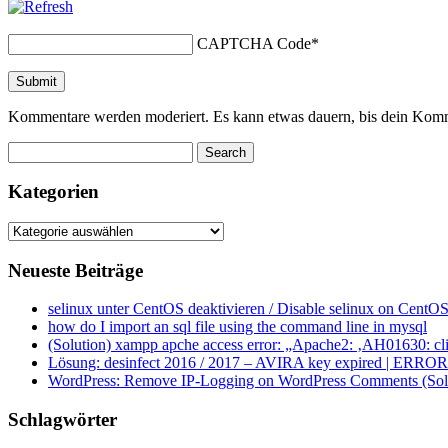
CAPTCHA Code
*
Kommentare werden moderiert. Es kann etwas dauern, bis dein Komm
Kategorien
Kategorien
Neueste Beiträge
selinux unter CentOS deaktivieren / Disable selinux on CentOS
how do I import an sql file using the command line in mysql
(Solution) xampp apche access error: „Apache2: ‚AH01630: clie
Lösung: desinfect 2016 / 2017 – AVIRA key expired | ERROR ap
WordPress: Remove IP-Logging on WordPress Comments (Sol
Schlagwörter