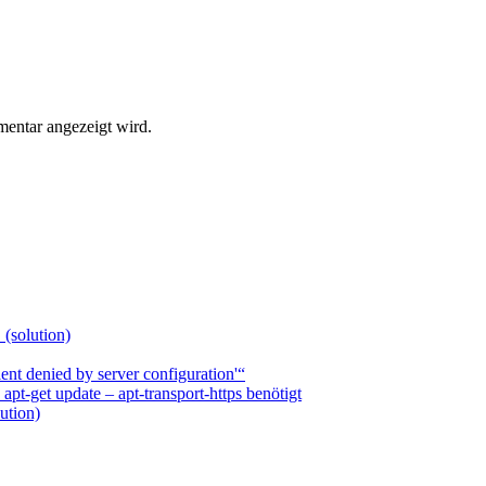
entar angezeigt wird.
 (solution)
nt denied by server configuration'“
t-get update – apt-transport-https benötigt
ution)