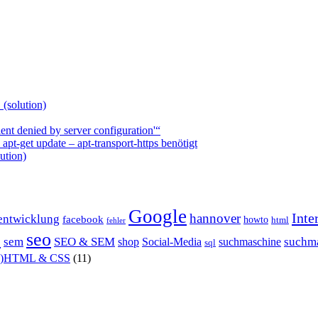
 (solution)
nt denied by server configuration'“
t-get update – apt-transport-https benötigt
ution)
Google
Inte
hannover
entwicklung
facebook
howto
html
fehler
P
seo
sem
SEO & SEM
suchm
shop
Social-Media
suchmaschine
sql
X)HTML & CSS
(11)