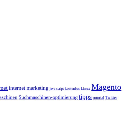
Magento
rnet
internet marketing
java-script
kostenlos
Linux
tipps
Suchmaschinen-optimierung
aschinen
tutorial
Twitter