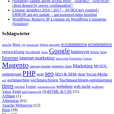
(Solution) xampp apche access error: „Apache2: ‚AH01630:
client denied by server configuration'“
Lösung: desinfect 2016 / 2017 – AVIRA key expired |
ERROR apt-get update – apt-transport-https benötigt
WordPress: Remove IP-Logging on WordPress Comments
(Solution)
Schlagwörter
e-commerce
ecommerce
Bing
css
apache
debug ausgabe
datenbank
Google
hannover
entwicklung
facebook
howto
html
fehler
Internet
internet marketing
java-script
kostenlos
Linux
Magento
Marketing
MySQL
magento tipps
magento template
PHP
seo
sem
SEO & SEM
optimierung
shop
Social-Media
Suchmaschinen-optimierung
suchmaschinen
suchmaschine
sql
tipps
webshop
web suche
tutorial
Twitter
werbung
webmastertools
Zend
(X)HTML & CSS
(11)
Yahoo
zend framework
Affiliate
(1)
Allgemein
(61)
Apache Webserver
(12)
Bing
(18)