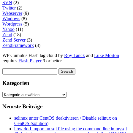
SVN
(2)
Twitter
(2)
Webserver
(9)
Windows
(8)
Wordpress
(5)
Yahoo
(11)
Zend
(18)
Zend Server
(3)
ZendFramework
(3)
WP Cumulus Flash tag cloud by
Roy Tanck
and
Luke Morton
requires
Flash Player
9 or better.
Kategorien
Kategorien
Neueste Beiträge
selinux unter CentOS deaktivieren / Disable selinux on
CentOS (solution)
how do I import an sql file using the command line in mysql