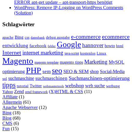
ERROR apt-get update – apt-transport-https benötigt
WordPress: Remove IP-Logging on WordPress Comments
(Solution)
Schlagwörter
e-commerce
ecommerce
Bing
css
apache
debug ausgabe
datenbank
Google
hannover
entwicklung
facebook
howto
html
fehler
Internet
internet marketing
java-script
kostenlos
Linux
Magento
Marketing
MySQL
magento tipps
magento template
PHP
seo
sem
SEO & SEM
optimierung
shop
Social-Media
Suchmaschinen-optimierung
suchmaschinen
suchmaschine
sql
tipps
webshop
web suche
tutorial
Twitter
werbung
webmastertools
Zend
(X)HTML & CSS
(11)
Yahoo
zend framework
Affiliate
(1)
Allgemein
(61)
Apache Webserver
(12)
Bing
(18)
Blog
(68)
CMS
(6)
Fun
(15)