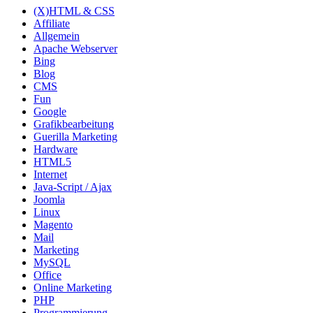
(X)HTML & CSS
Affiliate
Allgemein
Apache Webserver
Bing
Blog
CMS
Fun
Google
Grafikbearbeitung
Guerilla Marketing
Hardware
HTML5
Internet
Java-Script / Ajax
Joomla
Linux
Magento
Mail
Marketing
MySQL
Office
Online Marketing
PHP
Programmierung