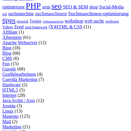
PHP
seo
sem
SEO & SEM
optimierung
shop
Social-Media
Suchmaschinen-optimierung
suchmaschinen
suchmaschine
sql
tipps
webshop
web suche
tutorial
Twitter
werbung
webmastertools
Zend
(X)HTML & CSS
(11)
Yahoo
zend framework
Affiliate
(1)
Allgemein
(61)
Apache Webserver
(12)
Bing
(18)
Blog
(68)
CMS
(6)
Fun
(15)
Google
(68)
Grafikbearbeitung
(4)
Guerilla Marketing
(7)
Hardware
(2)
HTML5
(5)
Internet
(28)
Java-Script / Ajax
(12)
Joomla
(3)
Linux
(13)
Magento
(125)
Mail
(2)
Marketing
(21)