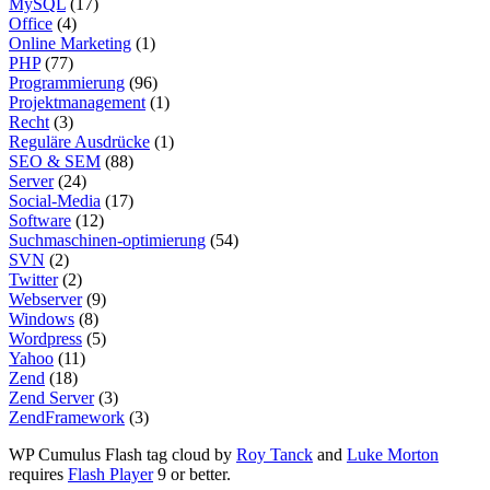
MySQL
(17)
Office
(4)
Online Marketing
(1)
PHP
(77)
Programmierung
(96)
Projektmanagement
(1)
Recht
(3)
Reguläre Ausdrücke
(1)
SEO & SEM
(88)
Server
(24)
Social-Media
(17)
Software
(12)
Suchmaschinen-optimierung
(54)
SVN
(2)
Twitter
(2)
Webserver
(9)
Windows
(8)
Wordpress
(5)
Yahoo
(11)
Zend
(18)
Zend Server
(3)
ZendFramework
(3)
WP Cumulus Flash tag cloud by
Roy Tanck
and
Luke Morton
requires
Flash Player
9 or better.