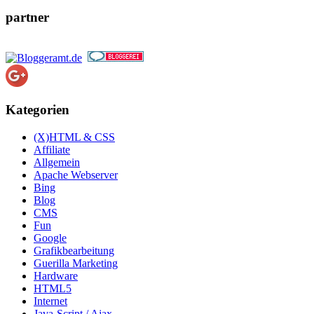
partner
Kategorien
(X)HTML & CSS
Affiliate
Allgemein
Apache Webserver
Bing
Blog
CMS
Fun
Google
Grafikbearbeitung
Guerilla Marketing
Hardware
HTML5
Internet
Java-Script / Ajax