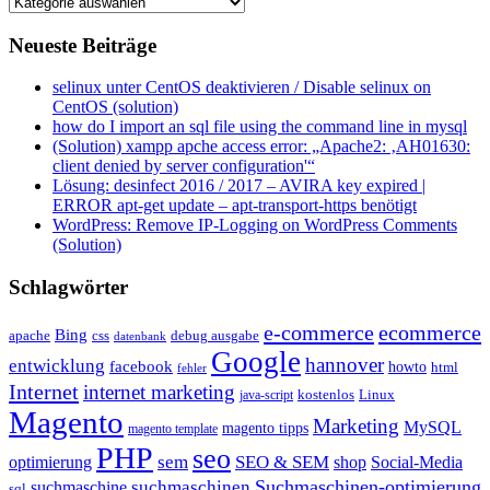
Kategorien
Neueste Beiträge
selinux unter CentOS deaktivieren / Disable selinux on
CentOS (solution)
how do I import an sql file using the command line in mysql
(Solution) xampp apche access error: „Apache2: ‚AH01630:
client denied by server configuration'“
Lösung: desinfect 2016 / 2017 – AVIRA key expired |
ERROR apt-get update – apt-transport-https benötigt
WordPress: Remove IP-Logging on WordPress Comments
(Solution)
Schlagwörter
e-commerce
ecommerce
Bing
css
apache
debug ausgabe
datenbank
Google
hannover
entwicklung
facebook
howto
html
fehler
Internet
internet marketing
java-script
kostenlos
Linux
Magento
Marketing
MySQL
magento tipps
magento template
PHP
seo
sem
SEO & SEM
optimierung
shop
Social-Media
Suchmaschinen-optimierung
suchmaschinen
suchmaschine
sql