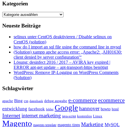
Kategorien
Kategorien
Neueste Beiträge
selinux unter CentOS deaktivieren / Disable selinux on
CentOS (solution)
how do I import an sql file using the command line in mysql
(Solution) xampp apche access error: „Apache2: ‚AH01630:
client denied by server configuration'“
Lösung: desinfect 2016 / 2017 – AVIRA key expired |
ERROR apt-get update – apt-transport-https benötigt
WordPress: Remove IP-Logging on WordPress Comments
(Solution)
Schlagwörter
e-commerce
ecommerce
Bing
css
apache
debug ausgabe
datenbank
Google
hannover
entwicklung
facebook
howto
html
fehler
Internet
internet marketing
java-script
kostenlos
Linux
Magento
Marketing
MySQL
magento tipps
magento template