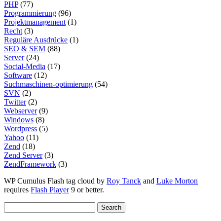
PHP
(77)
Programmierung
(96)
Projektmanagement
(1)
Recht
(3)
Reguläre Ausdrücke
(1)
SEO & SEM
(88)
Server
(24)
Social-Media
(17)
Software
(12)
Suchmaschinen-optimierung
(54)
SVN
(2)
Twitter
(2)
Webserver
(9)
Windows
(8)
Wordpress
(5)
Yahoo
(11)
Zend
(18)
Zend Server
(3)
ZendFramework
(3)
WP Cumulus Flash tag cloud by
Roy Tanck
and
Luke Morton
requires
Flash Player
9 or better.