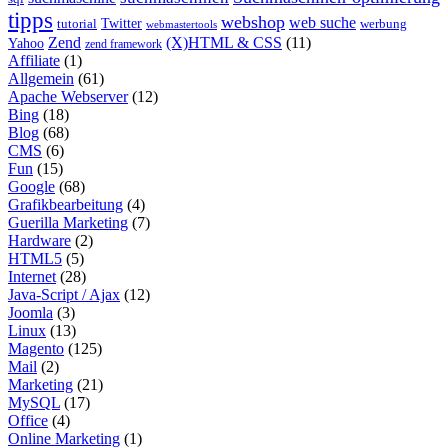
tipps
webshop
web suche
tutorial
Twitter
werbung
webmastertools
Zend
(X)HTML & CSS
(11)
Yahoo
zend framework
Affiliate
(1)
Allgemein
(61)
Apache Webserver
(12)
Bing
(18)
Blog
(68)
CMS
(6)
Fun
(15)
Google
(68)
Grafikbearbeitung
(4)
Guerilla Marketing
(7)
Hardware
(2)
HTML5
(5)
Internet
(28)
Java-Script / Ajax
(12)
Joomla
(3)
Linux
(13)
Magento
(125)
Mail
(2)
Marketing
(21)
MySQL
(17)
Office
(4)
Online Marketing
(1)