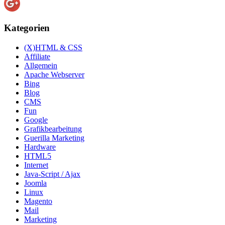
Kategorien
(X)HTML & CSS
Affiliate
Allgemein
Apache Webserver
Bing
Blog
CMS
Fun
Google
Grafikbearbeitung
Guerilla Marketing
Hardware
HTML5
Internet
Java-Script / Ajax
Joomla
Linux
Magento
Mail
Marketing