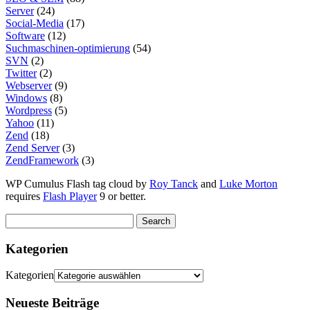
Server
(24)
Social-Media
(17)
Software
(12)
Suchmaschinen-optimierung
(54)
SVN
(2)
Twitter
(2)
Webserver
(9)
Windows
(8)
Wordpress
(5)
Yahoo
(11)
Zend
(18)
Zend Server
(3)
ZendFramework
(3)
WP Cumulus Flash tag cloud by
Roy Tanck
and
Luke Morton
requires
Flash Player
9 or better.
Kategorien
Kategorien
Neueste Beiträge