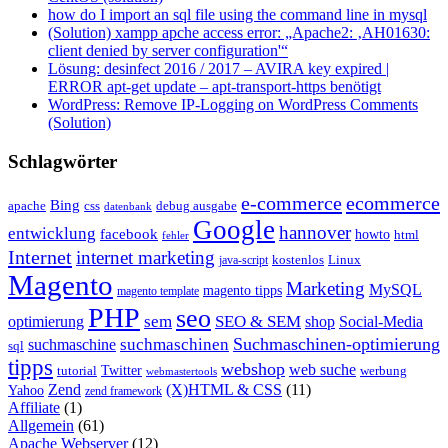
how do I import an sql file using the command line in mysql
(Solution) xampp apche access error: „Apache2: ‚AH01630:
client denied by server configuration'“
Lösung: desinfect 2016 / 2017 – AVIRA key expired |
ERROR apt-get update – apt-transport-https benötigt
WordPress: Remove IP-Logging on WordPress Comments
(Solution)
Schlagwörter
e-commerce
ecommerce
Bing
css
apache
debug ausgabe
datenbank
Google
hannover
entwicklung
facebook
howto
html
fehler
Internet
internet marketing
java-script
kostenlos
Linux
Magento
Marketing
MySQL
magento tipps
magento template
PHP
seo
sem
SEO & SEM
optimierung
shop
Social-Media
Suchmaschinen-optimierung
suchmaschinen
suchmaschine
sql
tipps
webshop
web suche
tutorial
Twitter
werbung
webmastertools
Zend
(X)HTML & CSS
(11)
Yahoo
zend framework
Affiliate
(1)
Allgemein
(61)
Apache Webserver
(12)