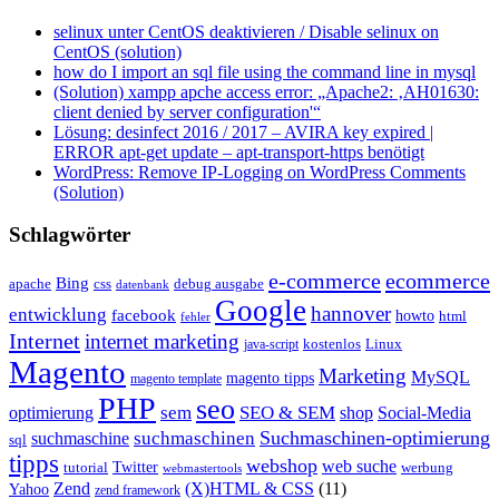
selinux unter CentOS deaktivieren / Disable selinux on
CentOS (solution)
how do I import an sql file using the command line in mysql
(Solution) xampp apche access error: „Apache2: ‚AH01630:
client denied by server configuration'“
Lösung: desinfect 2016 / 2017 – AVIRA key expired |
ERROR apt-get update – apt-transport-https benötigt
WordPress: Remove IP-Logging on WordPress Comments
(Solution)
Schlagwörter
e-commerce
ecommerce
Bing
css
apache
debug ausgabe
datenbank
Google
hannover
entwicklung
facebook
howto
html
fehler
Internet
internet marketing
java-script
kostenlos
Linux
Magento
Marketing
MySQL
magento tipps
magento template
PHP
seo
sem
SEO & SEM
optimierung
shop
Social-Media
Suchmaschinen-optimierung
suchmaschinen
suchmaschine
sql
tipps
webshop
web suche
tutorial
Twitter
werbung
webmastertools
Zend
(X)HTML & CSS
(11)
Yahoo
zend framework