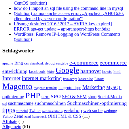
CentOS (solution)
how do I import an sql file using the command line in mysql
(Solution) xampp apche access error: „Apache2: ‚AH01630:
client denied by server configuration'“
Lösung: desinfect 2016 / 2017 – AVIRA key expired |
ERROR apt-get update – apt-transport-https benötigt
WordPress: Remove IP-Logging on WordPress Comments
(Solution)
Schlagwörter
e-commerce
ecommerce
Bing
css
apache
debug ausgabe
datenbank
Google
hannover
entwicklung
facebook
howto
html
fehler
Internet
internet marketing
java-script
kostenlos
Linux
Magento
Marketing
MySQL
magento tipps
magento template
PHP
seo
sem
SEO & SEM
optimierung
shop
Social-Media
Suchmaschinen-optimierung
suchmaschinen
suchmaschine
sql
tipps
webshop
web suche
tutorial
Twitter
werbung
webmastertools
Zend
(X)HTML & CSS
(11)
Yahoo
zend framework
Affiliate
(1)
Allgemein
(61)