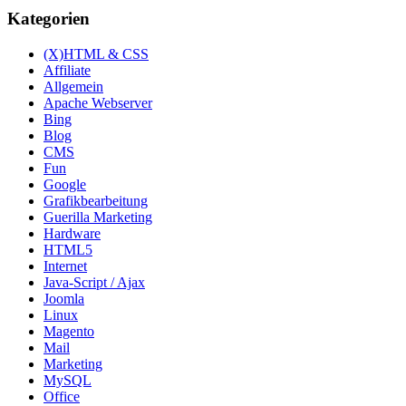
Kategorien
(X)HTML & CSS
Affiliate
Allgemein
Apache Webserver
Bing
Blog
CMS
Fun
Google
Grafikbearbeitung
Guerilla Marketing
Hardware
HTML5
Internet
Java-Script / Ajax
Joomla
Linux
Magento
Mail
Marketing
MySQL
Office