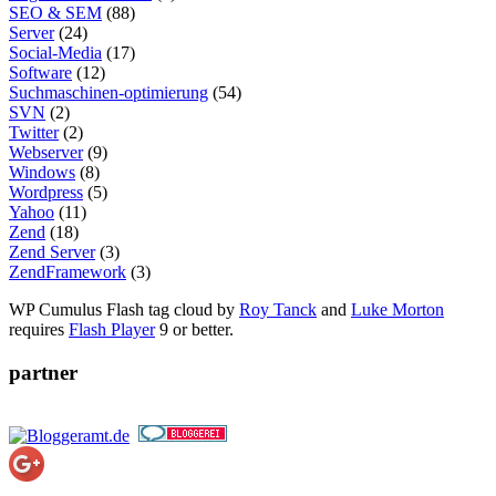
SEO & SEM
(88)
Server
(24)
Social-Media
(17)
Software
(12)
Suchmaschinen-optimierung
(54)
SVN
(2)
Twitter
(2)
Webserver
(9)
Windows
(8)
Wordpress
(5)
Yahoo
(11)
Zend
(18)
Zend Server
(3)
ZendFramework
(3)
WP Cumulus Flash tag cloud by
Roy Tanck
and
Luke Morton
requires
Flash Player
9 or better.
partner