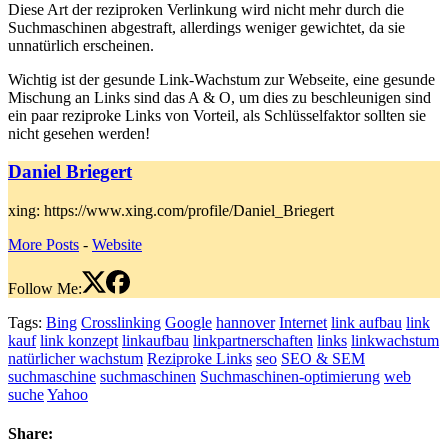
Diese Art der reziproken Verlinkung wird nicht mehr durch die
Suchmaschinen abgestraft, allerdings weniger gewichtet, da sie
unnatürlich erscheinen.
Wichtig ist der gesunde Link-Wachstum zur Webseite, eine gesunde
Mischung an Links sind das A & O, um dies zu beschleunigen sind
ein paar reziproke Links von Vorteil, als Schlüsselfaktor sollten sie
nicht gesehen werden!
Daniel Briegert
xing: https://www.xing.com/profile/Daniel_Briegert
More Posts
-
Website
Follow Me:
Tags:
Bing
Crosslinking
Google
hannover
Internet
link aufbau
link
kauf
link konzept
linkaufbau
linkpartnerschaften
links
linkwachstum
natürlicher wachstum
Reziproke Links
seo
SEO & SEM
suchmaschine
suchmaschinen
Suchmaschinen-optimierung
web
suche
Yahoo
Share: