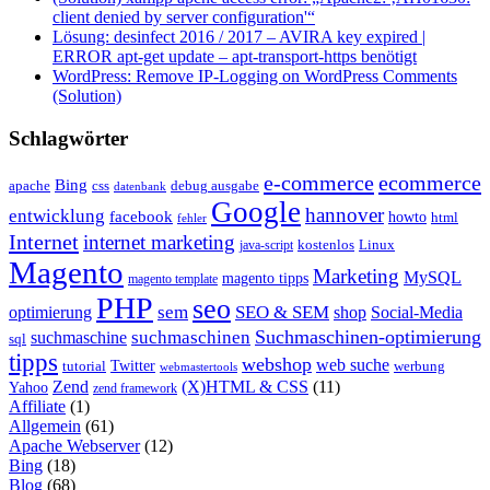
client denied by server configuration'“
Lösung: desinfect 2016 / 2017 – AVIRA key expired |
ERROR apt-get update – apt-transport-https benötigt
WordPress: Remove IP-Logging on WordPress Comments
(Solution)
Schlagwörter
e-commerce
ecommerce
Bing
css
apache
debug ausgabe
datenbank
Google
hannover
entwicklung
facebook
howto
html
fehler
Internet
internet marketing
java-script
kostenlos
Linux
Magento
Marketing
MySQL
magento tipps
magento template
PHP
seo
sem
SEO & SEM
optimierung
shop
Social-Media
Suchmaschinen-optimierung
suchmaschinen
suchmaschine
sql
tipps
webshop
web suche
tutorial
Twitter
werbung
webmastertools
Zend
(X)HTML & CSS
(11)
Yahoo
zend framework
Affiliate
(1)
Allgemein
(61)
Apache Webserver
(12)
Bing
(18)
Blog
(68)