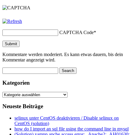
CAPTCHA Code
*
Kommentare werden moderiert. Es kann etwas dauern, bis dein
Kommentar angezeigt wird.
Kategorien
Kategorien
Neueste Beiträge
selinux unter CentOS deaktivieren / Disable selinux on
CentOS (solution)
how do I import an sql file using the command line in mysql
(Solution) xampp apche access error: „Apache2: ‚AH01630: