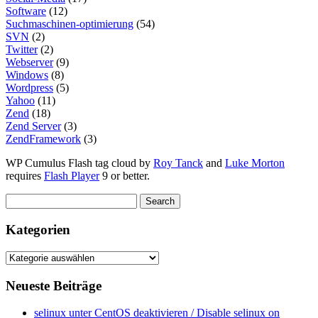
Software
(12)
Suchmaschinen-optimierung
(54)
SVN
(2)
Twitter
(2)
Webserver
(9)
Windows
(8)
Wordpress
(5)
Yahoo
(11)
Zend
(18)
Zend Server
(3)
ZendFramework
(3)
WP Cumulus Flash tag cloud by
Roy Tanck
and
Luke Morton
requires
Flash Player
9 or better.
Kategorien
Kategorien
Neueste Beiträge
selinux unter CentOS deaktivieren / Disable selinux on