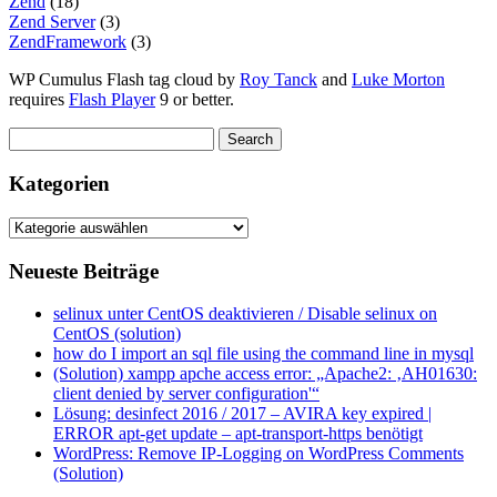
Zend
(18)
Zend Server
(3)
ZendFramework
(3)
WP Cumulus Flash tag cloud by
Roy Tanck
and
Luke Morton
requires
Flash Player
9 or better.
Kategorien
Kategorien
Neueste Beiträge
selinux unter CentOS deaktivieren / Disable selinux on
CentOS (solution)
how do I import an sql file using the command line in mysql
(Solution) xampp apche access error: „Apache2: ‚AH01630:
client denied by server configuration'“
Lösung: desinfect 2016 / 2017 – AVIRA key expired |
ERROR apt-get update – apt-transport-https benötigt
WordPress: Remove IP-Logging on WordPress Comments
(Solution)