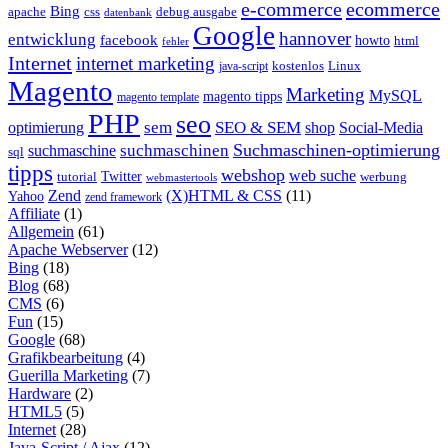
e-commerce
ecommerce
Bing
css
apache
debug ausgabe
datenbank
Google
hannover
entwicklung
facebook
howto
html
fehler
Internet
internet marketing
java-script
kostenlos
Linux
Magento
Marketing
MySQL
magento tipps
magento template
PHP
seo
sem
SEO & SEM
optimierung
shop
Social-Media
Suchmaschinen-optimierung
suchmaschinen
suchmaschine
sql
tipps
webshop
web suche
tutorial
Twitter
werbung
webmastertools
Zend
(X)HTML & CSS
(11)
Yahoo
zend framework
Affiliate
(1)
Allgemein
(61)
Apache Webserver
(12)
Bing
(18)
Blog
(68)
CMS
(6)
Fun
(15)
Google
(68)
Grafikbearbeitung
(4)
Guerilla Marketing
(7)
Hardware
(2)
HTML5
(5)
Internet
(28)
Java-Script / Ajax
(12)