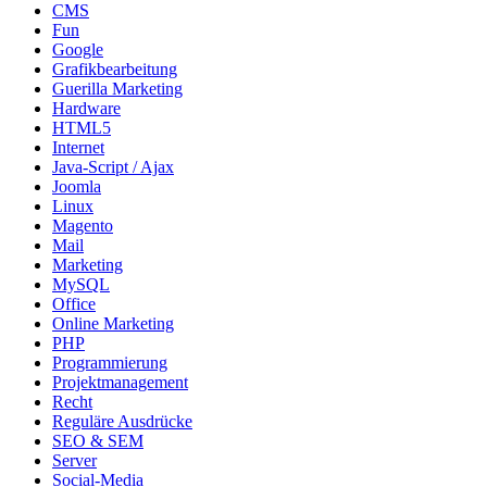
CMS
Fun
Google
Grafikbearbeitung
Guerilla Marketing
Hardware
HTML5
Internet
Java-Script / Ajax
Joomla
Linux
Magento
Mail
Marketing
MySQL
Office
Online Marketing
PHP
Programmierung
Projektmanagement
Recht
Reguläre Ausdrücke
SEO & SEM
Server
Social-Media