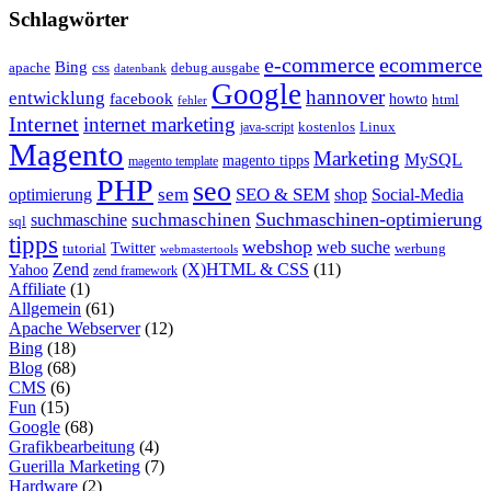
Schlagwörter
e-commerce
ecommerce
Bing
css
apache
debug ausgabe
datenbank
Google
hannover
entwicklung
facebook
howto
html
fehler
Internet
internet marketing
java-script
kostenlos
Linux
Magento
Marketing
MySQL
magento tipps
magento template
PHP
seo
sem
SEO & SEM
optimierung
shop
Social-Media
Suchmaschinen-optimierung
suchmaschinen
suchmaschine
sql
tipps
webshop
web suche
tutorial
Twitter
werbung
webmastertools
Zend
(X)HTML & CSS
(11)
Yahoo
zend framework
Affiliate
(1)
Allgemein
(61)
Apache Webserver
(12)
Bing
(18)
Blog
(68)
CMS
(6)
Fun
(15)
Google
(68)
Grafikbearbeitung
(4)
Guerilla Marketing
(7)
Hardware
(2)