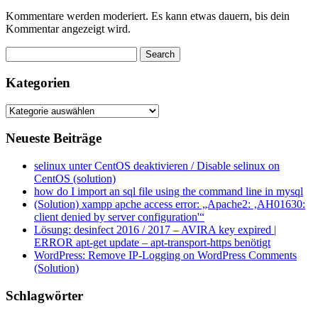
Kommentare werden moderiert. Es kann etwas dauern, bis dein
Kommentar angezeigt wird.
Kategorien
Kategorien
Neueste Beiträge
selinux unter CentOS deaktivieren / Disable selinux on
CentOS (solution)
how do I import an sql file using the command line in mysql
(Solution) xampp apche access error: „Apache2: ‚AH01630:
client denied by server configuration'“
Lösung: desinfect 2016 / 2017 – AVIRA key expired |
ERROR apt-get update – apt-transport-https benötigt
WordPress: Remove IP-Logging on WordPress Comments
(Solution)
Schlagwörter