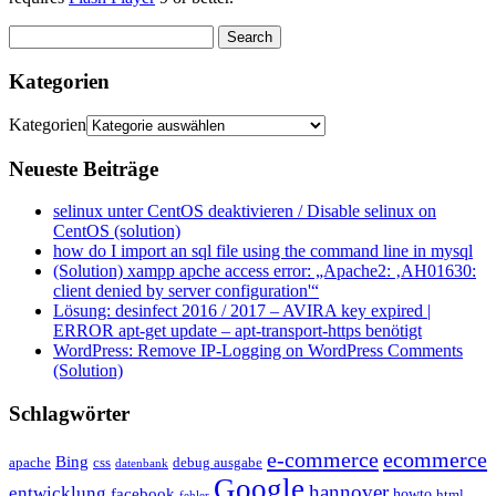
Kategorien
Kategorien
Neueste Beiträge
selinux unter CentOS deaktivieren / Disable selinux on
CentOS (solution)
how do I import an sql file using the command line in mysql
(Solution) xampp apche access error: „Apache2: ‚AH01630:
client denied by server configuration'“
Lösung: desinfect 2016 / 2017 – AVIRA key expired |
ERROR apt-get update – apt-transport-https benötigt
WordPress: Remove IP-Logging on WordPress Comments
(Solution)
Schlagwörter
e-commerce
ecommerce
Bing
css
apache
debug ausgabe
datenbank
Google
hannover
entwicklung
facebook
howto
html
fehler