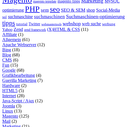
Marketing
MySQL
magento tipps
magento template
PHP
seo
sem
SEO & SEM
optimierung
shop
Social-Media
Suchmaschinen-optimierung
suchmaschinen
suchmaschine
sql
tipps
webshop
web suche
tutorial
Twitter
werbung
webmastertools
Zend
(X)HTML & CSS
(11)
Yahoo
zend framework
Affiliate
(1)
Allgemein
(61)
Apache Webserver
(12)
Bing
(18)
Blog
(68)
CMS
(6)
Fun
(15)
Google
(68)
Grafikbearbeitung
(4)
Guerilla Marketing
(7)
Hardware
(2)
HTML5
(5)
Internet
(28)
Java-Script / Ajax
(12)
Joomla
(3)
Linux
(13)
Magento
(125)
Mail
(2)
Marketing
(21)