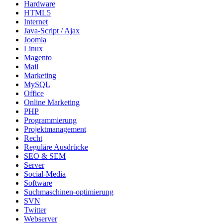
Hardware
HTML5
Internet
Java-Script / Ajax
Joomla
Linux
Magento
Mail
Marketing
MySQL
Office
Online Marketing
PHP
Programmierung
Projektmanagement
Recht
Reguläre Ausdrücke
SEO & SEM
Server
Social-Media
Software
Suchmaschinen-optimierung
SVN
Twitter
Webserver