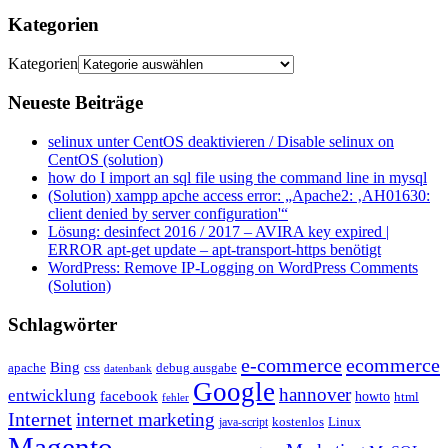
Kategorien
Kategorien
Neueste Beiträge
selinux unter CentOS deaktivieren / Disable selinux on
CentOS (solution)
how do I import an sql file using the command line in mysql
(Solution) xampp apche access error: „Apache2: ‚AH01630:
client denied by server configuration'“
Lösung: desinfect 2016 / 2017 – AVIRA key expired |
ERROR apt-get update – apt-transport-https benötigt
WordPress: Remove IP-Logging on WordPress Comments
(Solution)
Schlagwörter
e-commerce
ecommerce
Bing
css
apache
debug ausgabe
datenbank
Google
hannover
entwicklung
facebook
howto
html
fehler
Internet
internet marketing
java-script
kostenlos
Linux
Magento