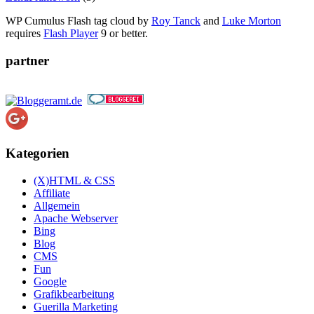
WP Cumulus Flash tag cloud by
Roy Tanck
and
Luke Morton
requires
Flash Player
9 or better.
partner
Kategorien
(X)HTML & CSS
Affiliate
Allgemein
Apache Webserver
Bing
Blog
CMS
Fun
Google
Grafikbearbeitung
Guerilla Marketing