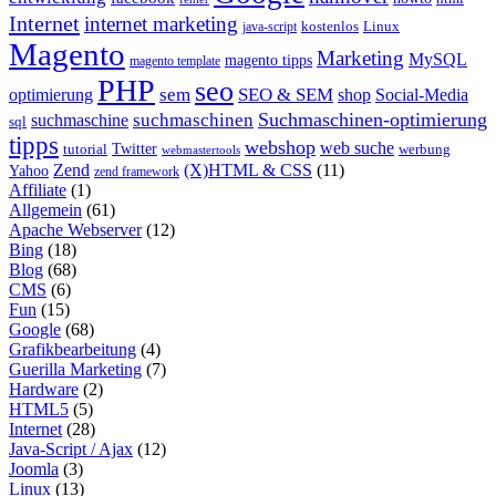
Internet
internet marketing
java-script
kostenlos
Linux
Magento
Marketing
MySQL
magento tipps
magento template
PHP
seo
sem
SEO & SEM
optimierung
shop
Social-Media
Suchmaschinen-optimierung
suchmaschinen
suchmaschine
sql
tipps
webshop
web suche
tutorial
Twitter
werbung
webmastertools
Zend
(X)HTML & CSS
(11)
Yahoo
zend framework
Affiliate
(1)
Allgemein
(61)
Apache Webserver
(12)
Bing
(18)
Blog
(68)
CMS
(6)
Fun
(15)
Google
(68)
Grafikbearbeitung
(4)
Guerilla Marketing
(7)
Hardware
(2)
HTML5
(5)
Internet
(28)
Java-Script / Ajax
(12)
Joomla
(3)
Linux
(13)