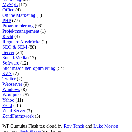
MySQL
(17)
Office
(4)
Online Marketing
(1)
PHP
(77)
Programmierung
(96)
Projektmanagement
(1)
Recht
(3)
Reguläre Ausdrücke
(1)
SEO & SEM
(88)
Server
(24)
Social-Media
(17)
Software
(12)
Suchmaschinen-optimierung
(54)
SVN
(2)
Twitter
(2)
Webserver
(9)
Windows
(8)
Wordpress
(5)
Yahoo
(11)
Zend
(18)
Zend Server
(3)
ZendFramework
(3)
WP Cumulus Flash tag cloud by
Roy Tanck
and
Luke Morton
requires
Flash Player
9 or better.