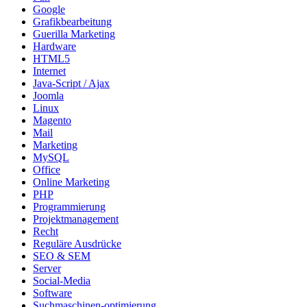
Google
Grafikbearbeitung
Guerilla Marketing
Hardware
HTML5
Internet
Java-Script / Ajax
Joomla
Linux
Magento
Mail
Marketing
MySQL
Office
Online Marketing
PHP
Programmierung
Projektmanagement
Recht
Reguläre Ausdrücke
SEO & SEM
Server
Social-Media
Software
Suchmaschinen-optimierung