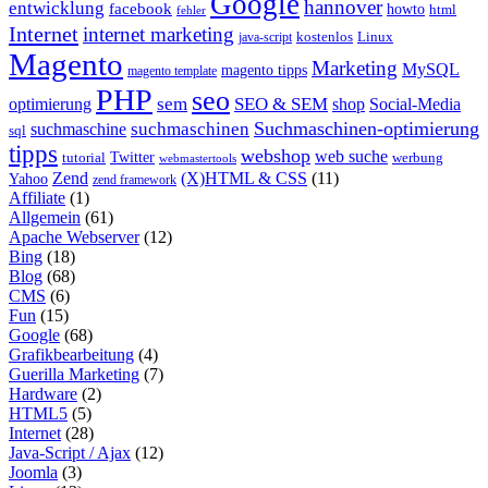
Google
hannover
entwicklung
facebook
howto
html
fehler
Internet
internet marketing
java-script
kostenlos
Linux
Magento
Marketing
MySQL
magento tipps
magento template
PHP
seo
sem
SEO & SEM
optimierung
shop
Social-Media
Suchmaschinen-optimierung
suchmaschinen
suchmaschine
sql
tipps
webshop
web suche
tutorial
Twitter
werbung
webmastertools
Zend
(X)HTML & CSS
(11)
Yahoo
zend framework
Affiliate
(1)
Allgemein
(61)
Apache Webserver
(12)
Bing
(18)
Blog
(68)
CMS
(6)
Fun
(15)
Google
(68)
Grafikbearbeitung
(4)
Guerilla Marketing
(7)
Hardware
(2)
HTML5
(5)
Internet
(28)
Java-Script / Ajax
(12)
Joomla
(3)