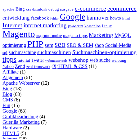
e-commerce
ecommerce
Bing
css
apache
debug ausgabe
datenbank
Google
hannover
entwicklung
facebook
howto
html
fehler
Internet
internet marketing
java-script
kostenlos
Linux
Magento
Marketing
MySQL
magento tipps
magento template
PHP
seo
sem
SEO & SEM
optimierung
shop
Social-Media
Suchmaschinen-optimierung
suchmaschinen
suchmaschine
sql
tipps
webshop
web suche
tutorial
Twitter
werbung
webmastertools
Zend
(X)HTML & CSS
(11)
Yahoo
zend framework
Affiliate
(1)
Allgemein
(61)
Apache Webserver
(12)
Bing
(18)
Blog
(68)
CMS
(6)
Fun
(15)
Google
(68)
Grafikbearbeitung
(4)
Guerilla Marketing
(7)
Hardware
(2)
HTML5
(5)
Internet
(28)