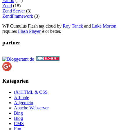
Yahoo
(11)
Zend
(18)
Zend Server
(3)
ZendFramework
(3)
WP Cumulus Flash tag cloud by
Roy Tanck
and
Luke Morton
requires
Flash Player
9 or better.
partner
Kategorien
(X)HTML & CSS
Affiliate
Allgemein
Apache Webserver
Bing
Blog
CMS
Fun