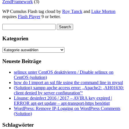
ZendFramework
(3)
WP Cumulus Flash tag cloud by
Roy Tanck
and
Luke Morton
requires
Flash Player
9 or better.
Kategorien
Kategorien
Neueste Beiträge
selinux unter CentOS deaktivieren / Disable selinux on
CentOS (solution)
how do I import an sql file using the command line in mysql
(Solution) xampp apche access error: „Apache2: ‚AH01630:
client denied by server configuration'“
Lösung: desinfect 2016 / 2017 – AVIRA key expired |
ERROR apt-get update – apt-transport-https benötigt
WordPress: Remove IP-Logging on WordPress Comments
(Solution)
Schlagwörter