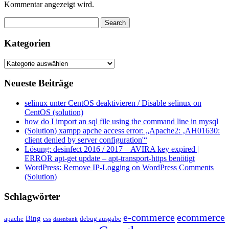
Kommentar angezeigt wird.
Kategorien
Kategorien
Neueste Beiträge
selinux unter CentOS deaktivieren / Disable selinux on
CentOS (solution)
how do I import an sql file using the command line in mysql
(Solution) xampp apche access error: „Apache2: ‚AH01630:
client denied by server configuration'“
Lösung: desinfect 2016 / 2017 – AVIRA key expired |
ERROR apt-get update – apt-transport-https benötigt
WordPress: Remove IP-Logging on WordPress Comments
(Solution)
Schlagwörter
e-commerce
ecommerce
Bing
css
apache
debug ausgabe
datenbank