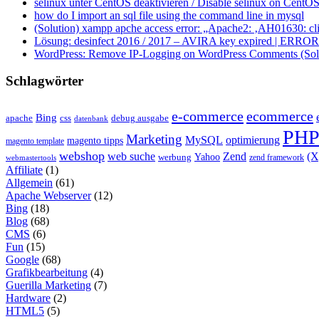
selinux unter CentOS deaktivieren / Disable selinux on CentOS
how do I import an sql file using the command line in mysql
(Solution) xampp apche access error: „Apache2: ‚AH01630: clie
Lösung: desinfect 2016 / 2017 – AVIRA key expired | ERROR ap
WordPress: Remove IP-Logging on WordPress Comments (Sol
Schlagwörter
e-commerce
ecommerce
Bing
css
apache
debug ausgabe
datenbank
PH
Marketing
MySQL
optimierung
magento tipps
magento template
webshop
web suche
Zend
(
Yahoo
werbung
zend framework
webmastertools
Affiliate
(1)
Allgemein
(61)
Apache Webserver
(12)
Bing
(18)
Blog
(68)
CMS
(6)
Fun
(15)
Google
(68)
Grafikbearbeitung
(4)
Guerilla Marketing
(7)
Hardware
(2)
HTML5
(5)