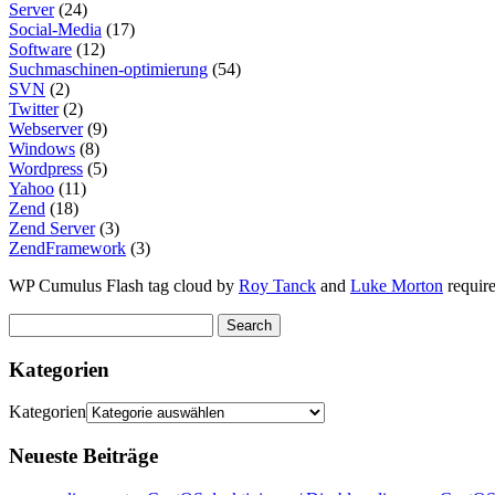
Server
(24)
Social-Media
(17)
Software
(12)
Suchmaschinen-optimierung
(54)
SVN
(2)
Twitter
(2)
Webserver
(9)
Windows
(8)
Wordpress
(5)
Yahoo
(11)
Zend
(18)
Zend Server
(3)
ZendFramework
(3)
WP Cumulus Flash tag cloud by
Roy Tanck
and
Luke Morton
requir
Kategorien
Kategorien
Neueste Beiträge