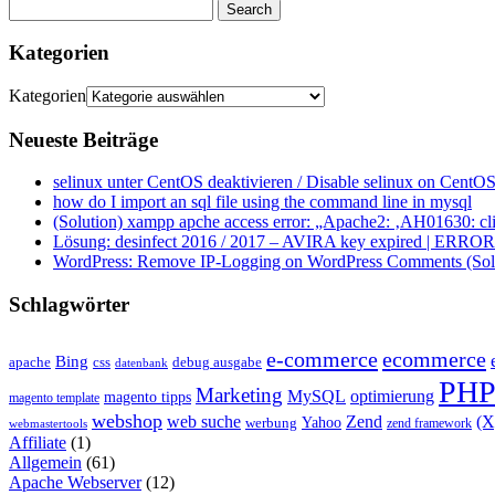
Kategorien
Kategorien
Neueste Beiträge
selinux unter CentOS deaktivieren / Disable selinux on CentOS
how do I import an sql file using the command line in mysql
(Solution) xampp apche access error: „Apache2: ‚AH01630: clie
Lösung: desinfect 2016 / 2017 – AVIRA key expired | ERROR ap
WordPress: Remove IP-Logging on WordPress Comments (Sol
Schlagwörter
e-commerce
ecommerce
Bing
css
apache
debug ausgabe
datenbank
PH
Marketing
MySQL
optimierung
magento tipps
magento template
webshop
web suche
Zend
(
Yahoo
werbung
zend framework
webmastertools
Affiliate
(1)
Allgemein
(61)
Apache Webserver
(12)