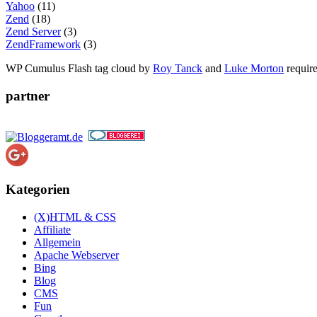
Yahoo
(11)
Zend
(18)
Zend Server
(3)
ZendFramework
(3)
WP Cumulus Flash tag cloud by
Roy Tanck
and
Luke Morton
requir
partner
Kategorien
(X)HTML & CSS
Affiliate
Allgemein
Apache Webserver
Bing
Blog
CMS
Fun