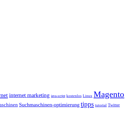
Magento
rnet
internet marketing
java-script
kostenlos
Linux
tipps
Suchmaschinen-optimierung
aschinen
tutorial
Twitter