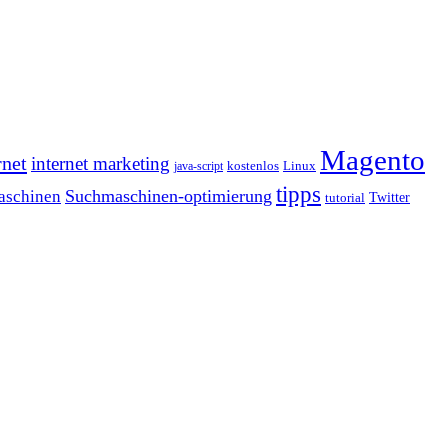
Magento
rnet
internet marketing
java-script
kostenlos
Linux
tipps
Suchmaschinen-optimierung
aschinen
tutorial
Twitter