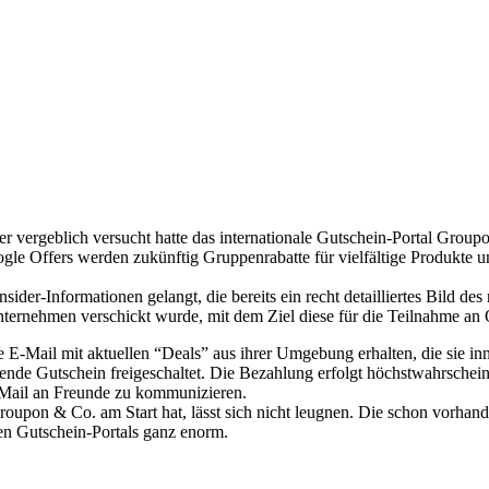
geblich versucht hatte das internationale Gutschein-Portal Groupon z
e Offers werden zukünftig Gruppenrabatte für vielfältige Produkte u
ider-Informationen gelangt, die bereits ein recht detailliertes Bild de
e Unternehmen verschickt wurde, mit dem Ziel diese für die Teilnahme an
 E-Mail mit aktuellen “Deals” aus ihrer Umgebung erhalten, die sie in
nde Gutschein freigeschaltet. Die Bezahlung erfolgt höchstwahrschein
-Mail an Freunde zu kommunizieren.
oupon & Co. am Start hat, lässt sich nicht leugnen. Die schon vorha
uen Gutschein-Portals ganz enorm.