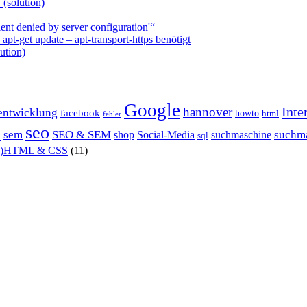
 (solution)
nt denied by server configuration'“
t-get update – apt-transport-https benötigt
ution)
Google
Inte
hannover
entwicklung
facebook
howto
html
fehler
P
seo
sem
SEO & SEM
suchm
shop
Social-Media
suchmaschine
sql
X)HTML & CSS
(11)