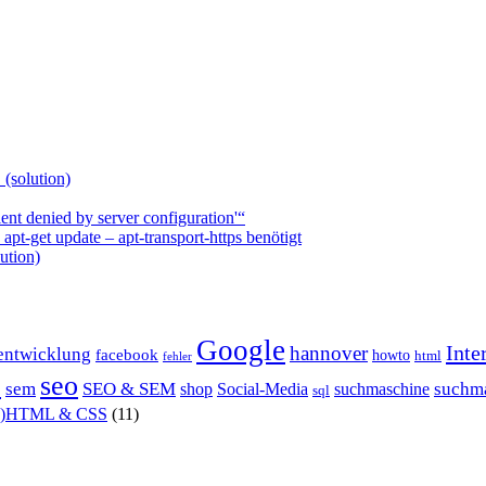
 (solution)
nt denied by server configuration'“
t-get update – apt-transport-https benötigt
ution)
Google
Inte
hannover
entwicklung
facebook
howto
html
fehler
P
seo
sem
SEO & SEM
suchm
shop
Social-Media
suchmaschine
sql
X)HTML & CSS
(11)