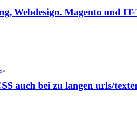
ing, Webdesign. Magento und I
S
»
S auch bei zu langen urls/texte