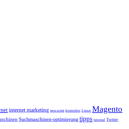
Magento
rnet
internet marketing
java-script
kostenlos
Linux
tipps
Suchmaschinen-optimierung
aschinen
tutorial
Twitter