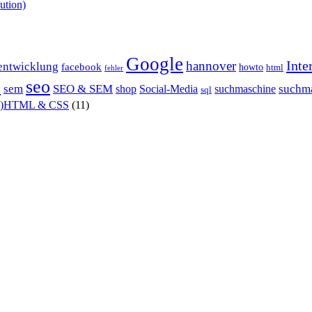
ution)
Google
Inte
hannover
entwicklung
facebook
howto
html
fehler
P
seo
sem
SEO & SEM
suchm
shop
Social-Media
suchmaschine
sql
X)HTML & CSS
(11)