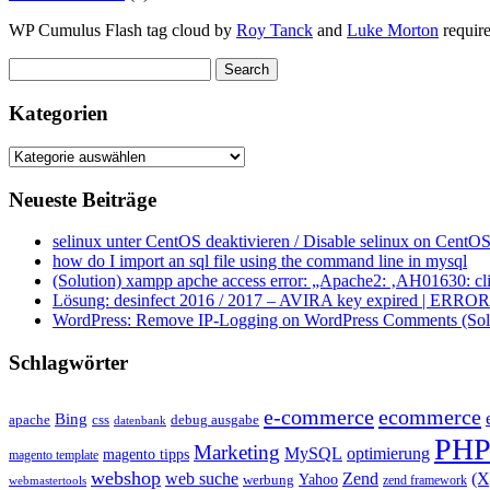
WP Cumulus Flash tag cloud by
Roy Tanck
and
Luke Morton
requir
Kategorien
Kategorien
Neueste Beiträge
selinux unter CentOS deaktivieren / Disable selinux on CentOS
how do I import an sql file using the command line in mysql
(Solution) xampp apche access error: „Apache2: ‚AH01630: clie
Lösung: desinfect 2016 / 2017 – AVIRA key expired | ERROR ap
WordPress: Remove IP-Logging on WordPress Comments (Sol
Schlagwörter
e-commerce
ecommerce
Bing
css
apache
debug ausgabe
datenbank
PH
Marketing
MySQL
optimierung
magento tipps
magento template
webshop
web suche
Zend
(
Yahoo
werbung
zend framework
webmastertools