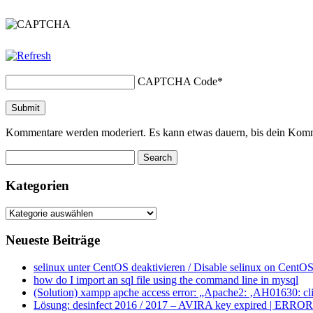
CAPTCHA Code
*
Kommentare werden moderiert. Es kann etwas dauern, bis dein Komm
Kategorien
Kategorien
Neueste Beiträge
selinux unter CentOS deaktivieren / Disable selinux on CentOS
how do I import an sql file using the command line in mysql
(Solution) xampp apche access error: „Apache2: ‚AH01630: clie
Lösung: desinfect 2016 / 2017 – AVIRA key expired | ERROR ap