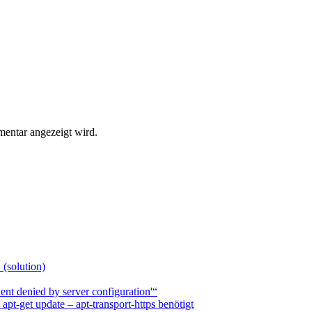
entar angezeigt wird.
 (solution)
nt denied by server configuration'“
t-get update – apt-transport-https benötigt