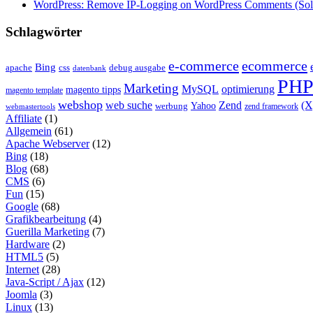
WordPress: Remove IP-Logging on WordPress Comments (Sol
Schlagwörter
e-commerce
ecommerce
Bing
css
apache
debug ausgabe
datenbank
PH
Marketing
MySQL
optimierung
magento tipps
magento template
webshop
web suche
Zend
(
Yahoo
werbung
zend framework
webmastertools
Affiliate
(1)
Allgemein
(61)
Apache Webserver
(12)
Bing
(18)
Blog
(68)
CMS
(6)
Fun
(15)
Google
(68)
Grafikbearbeitung
(4)
Guerilla Marketing
(7)
Hardware
(2)
HTML5
(5)
Internet
(28)
Java-Script / Ajax
(12)
Joomla
(3)
Linux
(13)