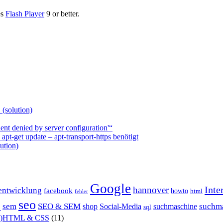
es
Flash Player
9 or better.
 (solution)
nt denied by server configuration'“
t-get update – apt-transport-https benötigt
ution)
Google
Inte
hannover
entwicklung
facebook
howto
html
fehler
P
seo
sem
SEO & SEM
suchm
shop
Social-Media
suchmaschine
sql
X)HTML & CSS
(11)