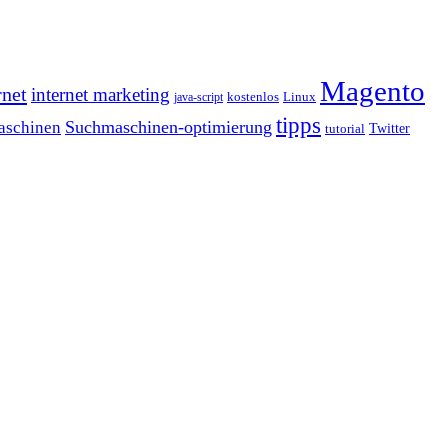
Magento
rnet
internet marketing
java-script
kostenlos
Linux
tipps
Suchmaschinen-optimierung
aschinen
tutorial
Twitter