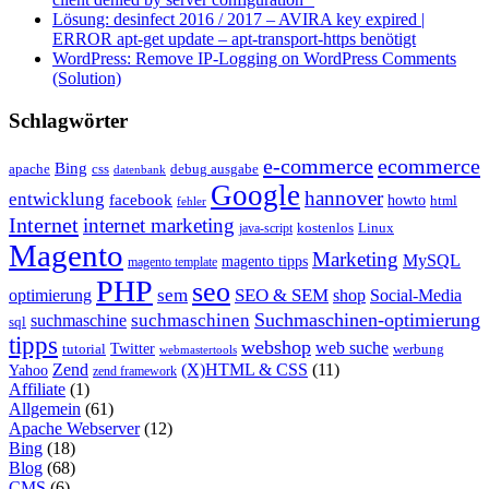
Lösung: desinfect 2016 / 2017 – AVIRA key expired |
ERROR apt-get update – apt-transport-https benötigt
WordPress: Remove IP-Logging on WordPress Comments
(Solution)
Schlagwörter
e-commerce
ecommerce
Bing
css
apache
debug ausgabe
datenbank
Google
hannover
entwicklung
facebook
howto
html
fehler
Internet
internet marketing
java-script
kostenlos
Linux
Magento
Marketing
MySQL
magento tipps
magento template
PHP
seo
sem
SEO & SEM
optimierung
shop
Social-Media
Suchmaschinen-optimierung
suchmaschinen
suchmaschine
sql
tipps
webshop
web suche
tutorial
Twitter
werbung
webmastertools
Zend
(X)HTML & CSS
(11)
Yahoo
zend framework
Affiliate
(1)
Allgemein
(61)
Apache Webserver
(12)
Bing
(18)
Blog
(68)
CMS
(6)