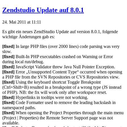
Zendstudio Update auf 8.0.1
24. Mai 2011 at 11:11
Es gibt ein neues ZendStudio Update auf version 8.0.1, folgende
wichtige Änderungen gab es:
[fixed]
In large PHP files (over 2000 lines) code parsing was very
slow.
[fixed]
Built-In PHP executables crashed on Warning or Error
during local run/debug.
[fixed]
JavaScript Validator threw Java Null Pointer Exception.
[fixed]
Error „Unsupported Content Type“ occurred when opening
a PHP file from the SVN Repositories or CVS Repositories view.
[fixed]
Using the keyboard shortcut Toggle Breakpoint
(Ctrl+Shift+B) resulted in a breakpoint of a wrong type (JS instead
of PHP). NB: the fix will work only after workspace reset.
[fixed]
Hyperlinks in tooltips were not working.
[fixed]
Code Formatter used to remove the leading backslash in
namespaced paths.
[fixed]
When opening the Project Properties through the main menu
(Project | Properties) the Remote Server Support page was not
available.