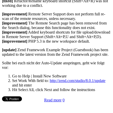
[fixed]
Refactor/Rename keyboard shortcut (Shift+Alt+R) was not
working due to a conflict.
[improvement]
Remote Server Support does not perform full re-
scan of the remote resources, unless necessary.
[improvement]
The Remote Search page has been removed from
the Search dialog, because this functionality does not exist.
[improvement]
Added keyboard shortcuts for file upload/download
in Remote Server Support (Shift+Alt+P,U and Shift+Alt+P,D).
[improvement]
PHP 5.3 is the new workspace default.
[update]
Zend Framework Example Project (Guestbook) has been
updated to the latest version from the Zend Framework project site.
Sollte bei euch nicht der Auto-Update anspringen, geht wie folgt
vor:
Go to Help | Install New Software
Set Work With field to:
http://zend.com/studio/8.0.1/update
and hit enter
Hit Select All, click Next and follow the instructions
Read more
0