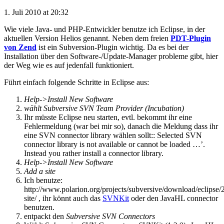
1. Juli 2010 at 20:32
Wie viele Java- und PHP-Entwickler benutze ich Eclipse, in der
aktuellen Version Helios genannt. Neben dem freien
PDT-Plugin
von Zend
ist ein Subversion-Plugin wichtig. Da es bei der
Installation über den Software-/Update-Manager probleme gibt, hier
der Weg wie es auf jedenfall funktioniert.
Führt einfach folgende Schritte in Eclipse aus:
Help->Install New Software
wählt
Subversive SVN Team Provider (Incubation)
Ihr müsste Eclipse neu starten, evtl. bekommt ihr eine
Fehlermeldung (war bei mir so), danach die Meldung dass ihr
eine SVN connector library wählen sollt:: Selected SVN
connector library is not available or cannot be loaded …’.
Instead you rather install a connector library.
Help->Install New Software
Add a site
Ich benutze:
http://www.polarion.org/projects/subversive/download/eclipse/
site/ , ihr könnt auch das
SVNKit
oder den JavaHL connector
benutzen.
entpackt den
Subversive SVN Connectors