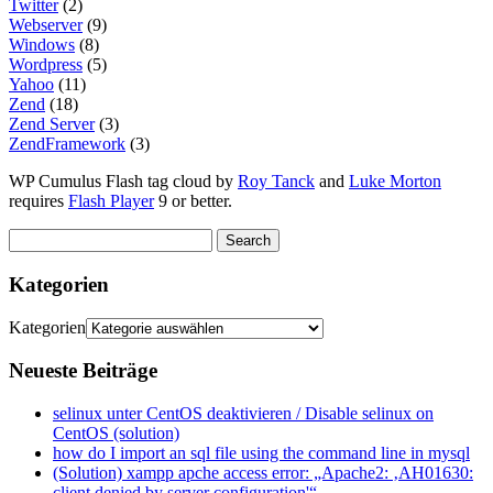
Twitter
(2)
Webserver
(9)
Windows
(8)
Wordpress
(5)
Yahoo
(11)
Zend
(18)
Zend Server
(3)
ZendFramework
(3)
WP Cumulus Flash tag cloud by
Roy Tanck
and
Luke Morton
requires
Flash Player
9 or better.
Kategorien
Kategorien
Neueste Beiträge
selinux unter CentOS deaktivieren / Disable selinux on
CentOS (solution)
how do I import an sql file using the command line in mysql
(Solution) xampp apche access error: „Apache2: ‚AH01630:
client denied by server configuration'“