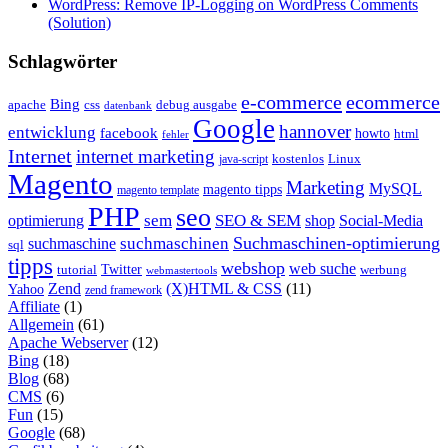
WordPress: Remove IP-Logging on WordPress Comments
(Solution)
Schlagwörter
e-commerce
ecommerce
Bing
css
apache
debug ausgabe
datenbank
Google
hannover
entwicklung
facebook
howto
html
fehler
Internet
internet marketing
java-script
kostenlos
Linux
Magento
Marketing
MySQL
magento tipps
magento template
PHP
seo
sem
SEO & SEM
optimierung
shop
Social-Media
Suchmaschinen-optimierung
suchmaschinen
suchmaschine
sql
tipps
webshop
web suche
tutorial
Twitter
werbung
webmastertools
Zend
(X)HTML & CSS
(11)
Yahoo
zend framework
Affiliate
(1)
Allgemein
(61)
Apache Webserver
(12)
Bing
(18)
Blog
(68)
CMS
(6)
Fun
(15)
Google
(68)