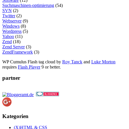
Software
(12)
Suchmaschinen-optimierung
(54)
SVN
(2)
Twitter
(2)
Webserver
(9)
Windows
(8)
Wordpress
(5)
Yahoo
(11)
Zend
(18)
Zend Server
(3)
ZendFramework
(3)
WP Cumulus Flash tag cloud by
Roy Tanck
and
Luke Morton
requires
Flash Player
9 or better.
partner
Kategorien
(X)HTML & CSS