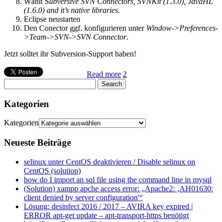
Wählt S
ubversive SVN Connectors, SVNKit (1.3.0), JavaHL
(1.6.0) and it’s native libraries.
Eclipse neustarten
Den Conector ggf. konfigurieren unter
Window->Preferences-
>Team->SVN->SVN Connector
.
Jetzt solltet ihr Subversion-Support haben!
Read more
2
Kategorien
Kategorien
Neueste Beiträge
selinux unter CentOS deaktivieren / Disable selinux on
CentOS (solution)
how do I import an sql file using the command line in mysql
(Solution) xampp apche access error: „Apache2: ‚AH01630:
client denied by server configuration'“
Lösung: desinfect 2016 / 2017 – AVIRA key expired |
ERROR apt-get update – apt-transport-https benötigt