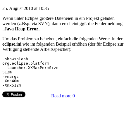
25. August 2010 at 10:35
Wenn unter Eclipse größere Dateneien in ein Projekt geladen
werden (z.Bsp. via SVN), dann erscheint ggf. die Fehlermeldung
„
Java Heap Error
„.
Um das Problem zu beheben, einfach die folgenden Werte in der
eclipse.ini
wie im folgenden Beispiel erhöhen (der für Eclipse zur
Verfügung stehende Arbeitsspeicher):
-showsplash

org.eclipse.platform

--launcher.XXMaxPermSize

512m

-vmargs

-Xms40m

Read more
0