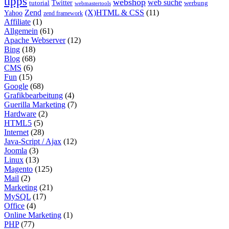
tipps
webshop
web suche
tutorial
Twitter
werbung
webmastertools
Zend
(X)HTML & CSS
(11)
Yahoo
zend framework
Affiliate
(1)
Allgemein
(61)
Apache Webserver
(12)
Bing
(18)
Blog
(68)
CMS
(6)
Fun
(15)
Google
(68)
Grafikbearbeitung
(4)
Guerilla Marketing
(7)
Hardware
(2)
HTML5
(5)
Internet
(28)
Java-Script / Ajax
(12)
Joomla
(3)
Linux
(13)
Magento
(125)
Mail
(2)
Marketing
(21)
MySQL
(17)
Office
(4)
Online Marketing
(1)
PHP
(77)