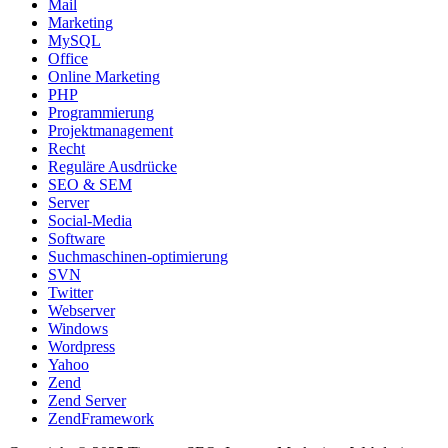
Mail
Marketing
MySQL
Office
Online Marketing
PHP
Programmierung
Projektmanagement
Recht
Reguläre Ausdrücke
SEO & SEM
Server
Social-Media
Software
Suchmaschinen-optimierung
SVN
Twitter
Webserver
Windows
Wordpress
Yahoo
Zend
Zend Server
ZendFramework