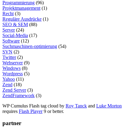
Programmierung
(96)
Projektmanagement
(1)
Recht
(3)
Reguläre Ausdrücke
(1)
SEO & SEM
(88)
Server
(24)
Social-Media
(17)
Software
(12)
Suchmaschinen-optimierung
(54)
SVN
(2)
Twitter
(2)
Webserver
(9)
Windows
(8)
Wordpress
(5)
Yahoo
(11)
Zend
(18)
Zend Server
(3)
ZendFramework
(3)
WP Cumulus Flash tag cloud by
Roy Tanck
and
Luke Morton
requires
Flash Player
9 or better.
partner