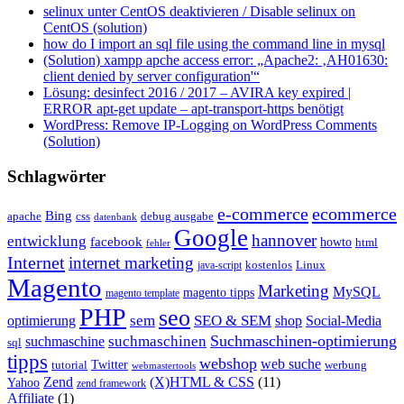
selinux unter CentOS deaktivieren / Disable selinux on
CentOS (solution)
how do I import an sql file using the command line in mysql
(Solution) xampp apche access error: „Apache2: ‚AH01630:
client denied by server configuration'“
Lösung: desinfect 2016 / 2017 – AVIRA key expired |
ERROR apt-get update – apt-transport-https benötigt
WordPress: Remove IP-Logging on WordPress Comments
(Solution)
Schlagwörter
e-commerce
ecommerce
Bing
css
apache
debug ausgabe
datenbank
Google
hannover
entwicklung
facebook
howto
html
fehler
Internet
internet marketing
java-script
kostenlos
Linux
Magento
Marketing
MySQL
magento tipps
magento template
PHP
seo
sem
SEO & SEM
optimierung
shop
Social-Media
Suchmaschinen-optimierung
suchmaschinen
suchmaschine
sql
tipps
webshop
web suche
tutorial
Twitter
werbung
webmastertools
Zend
(X)HTML & CSS
(11)
Yahoo
zend framework
Affiliate
(1)