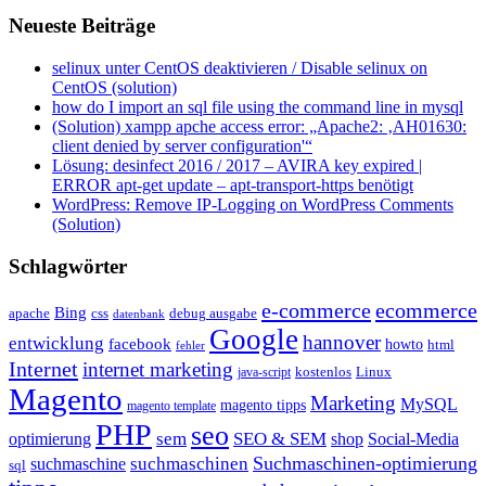
Neueste Beiträge
selinux unter CentOS deaktivieren / Disable selinux on
CentOS (solution)
how do I import an sql file using the command line in mysql
(Solution) xampp apche access error: „Apache2: ‚AH01630:
client denied by server configuration'“
Lösung: desinfect 2016 / 2017 – AVIRA key expired |
ERROR apt-get update – apt-transport-https benötigt
WordPress: Remove IP-Logging on WordPress Comments
(Solution)
Schlagwörter
e-commerce
ecommerce
Bing
css
apache
debug ausgabe
datenbank
Google
hannover
entwicklung
facebook
howto
html
fehler
Internet
internet marketing
java-script
kostenlos
Linux
Magento
Marketing
MySQL
magento tipps
magento template
PHP
seo
sem
SEO & SEM
optimierung
shop
Social-Media
Suchmaschinen-optimierung
suchmaschinen
suchmaschine
sql