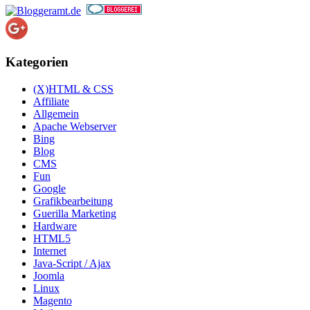
Kategorien
(X)HTML & CSS
Affiliate
Allgemein
Apache Webserver
Bing
Blog
CMS
Fun
Google
Grafikbearbeitung
Guerilla Marketing
Hardware
HTML5
Internet
Java-Script / Ajax
Joomla
Linux
Magento